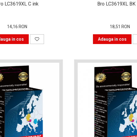
ro LC3619XL C ink
Bro LC3619XL BK 
14,16 RON
18,51 RON
auga in cos
Adauga in cos