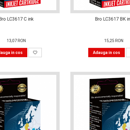
Bro LC3617 C ink
Bro LC3617 BK i
13,07 RON
15,25 RON
auga in cos
Adauga in cos