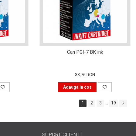
Can PGI-7 BK ink
33,76 RON
Adauga in cos
...
1
2
3
19
SUPORT CLIENTI