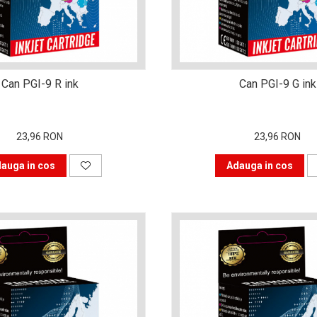
Can PGI-9 R ink
Can PGI-9 G ink
23,96 RON
23,96 RON
auga in cos
Adauga in cos