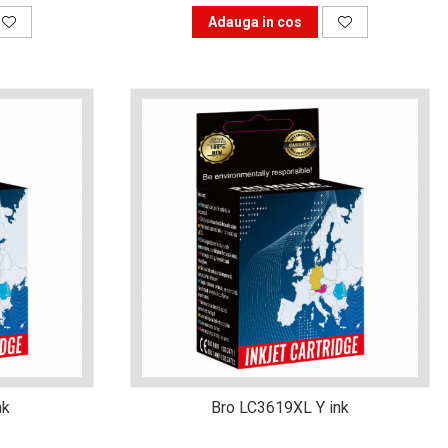
Adauga in cos
nk
Bro LC3619XL Y ink