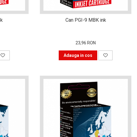
nk
Can PGI-9 MBK ink
23,96 RON
Adauga in cos