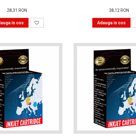
28,31 RON
38,12 RON
auga in cos
Adauga in cos