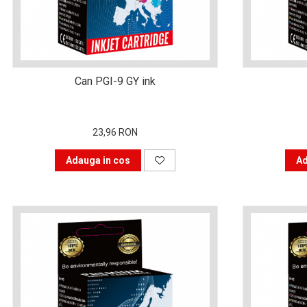
are nevoie de ajutor
Fă o alegere corectă
pentru durabilitatea
funcționării unei
Cum să redai culoare
Can PGI-9 GY ink
imprimante
clipelor din viața ta?
Comerț electronic –
23,96 RON
avantaje
Ai nevoie de o imprimantă?
Adauga in cos
Ad
Fii atent la câteva detalii
înainte de a achiziționa una
Fii în pas cu noile tehnologii
pentru confortul de zi cu zi
Transformăm strigătul
disperării S.O.S. în S.O.N.
Top 5 cele mai necesare
gadgeturi pentru a ușura