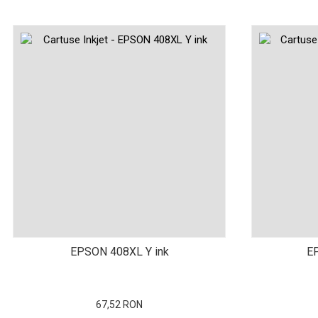
ajutorul unui printer 3D
Dezvoltarea pieții de
imprimante 3D folosite în
industria stomatologică
Evaluarea strategiei de
piață a imprimantelor 3D
până în 2026
Fericirea – starea care nu
poate fi amânată
Cum îți poți îngriji
imprimanta?
Imprimarea 3d în România
Reciclarea hârtiei – mituri
și adevăruri. Unde se
reciclează hârtia în
Fotografi care ne
EPSON 408XL Y ink
E
România?
demonstrează că nu avem
nevoie de echipament
Care tip de imprimantă e
scump pentru a face
mai bun: imprimantele cu
67,52 RON
fotografii bune