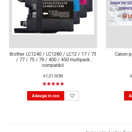
are nevoie de ajutor
Fă o alegere corectă
pentru durabilitatea
funcționării unei
Cum să redai culoare
imprimante
clipelor din viața ta?
Comerț electronic –
Brother LC1240 / LC1280 / LC12 / 17 / 73
Canon pg
avantaje
/ 77 / 75 / 79 / 400 / 450 multipack
compatibil
Ai nevoie de o imprimantă?
Fii atent la câteva detalii
61,01 RON
înainte de a achiziționa una
Fii în pas cu noile tehnologii
pentru confortul de zi cu zi
Adauga in cos
A
Transformăm strigătul
disperării S.O.S. în S.O.N.
Top 5 cele mai necesare
gadgeturi pentru a ușura