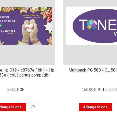
e Hp 339 / c8767e ( bk ) + Hp
Multipack PG 580 / CL 58
3e ( col. ) cartuş compatibil
50,00 RON
150,00 RON
125,00 
dauga in cos
Adauga in cos