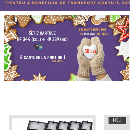
ajutorul unui printer 3D
Dezvoltarea pieții de
imprimante 3D folosite în
industria stomatologică
Evaluarea strategiei de
piață a imprimantelor 3D
până în 2026
Fericirea – starea care nu
poate fi amânată
Cum îți poți îngriji
imprimanta?
Imprimarea 3d în România
Reciclarea hârtiei – mituri
și adevăruri. Unde se
reciclează hârtia în
Fotografi care ne
România?
demonstrează că nu avem
nevoie de echipament
Care tip de imprimantă e
NOU
scump pentru a face
mai bun: imprimantele cu
fotografii bune