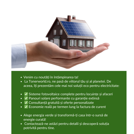
industria imprimării
Tot ce trebuie să cunoști
despre controversa privind
imprimarea armelor de foc
Karst Stone Paper – hârtie
3D
ecologică făcută din piatră
Diferența dintre
imprimantele inkjet și laser.
Ce să alegi?
TOP 5 cele mai rentabile
imprimante moderne
Cum să-ți îmbunătățești
memoria? 7 Tehnici
mnemonice eficiente
Viitorul cărților – e-bookuri
bazate pe descoperiri
și cărți fizice – ce ne
științifice
promit tehnologiile
5 metode pentru a-ți
moderne?
începe diminețile într-un
mod productiv