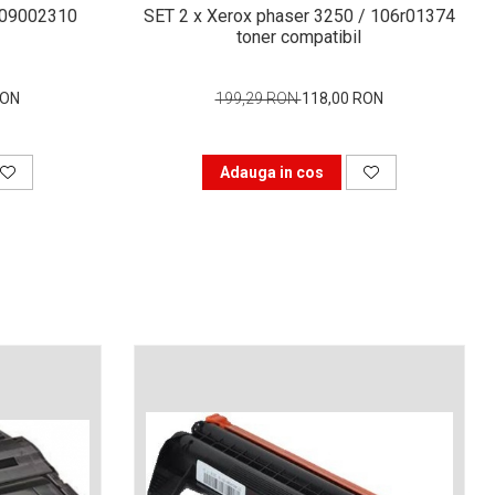
 09002310
SET 2 x Xerox phaser 3250 / 106r01374
toner compatibil
RON
199,29 RON
118,00 RON
Adauga in cos