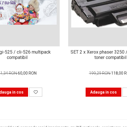
i-525 / cli-526 multipack
SET 2 x Xerox phaser 3250 
compatibil
toner compatibil
81,34 RON
60,00 RON
199,29 RON
118,00 
dauga in cos
Adauga in cos