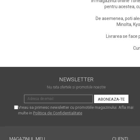
In magazinul online Tone
viața din secolul XXI
Sfaturi interesante pentru
pentru acestea, cu
a ne simţi la locul de muncă
De asemenea, poti aleg
“ca acasă”!
Tehnologia şi puterea ei de
Minolta, Kyo
a schimba lumea
Livrarea se face 
Idei de cadouri inspirate
Cum
pentru pasionații de
tehnologie
Calitate mai bună cu
imprimanta laser color
NEWSLETTER
Tipurile de cartușe și
particularitățile acestora
Nu rata ofertele si promotiile noastre
Ce tip de scanner să alegi
în funcție de afacerea ta
Vreau sa primesc newsletter cu promotiile magazinului. Afla mai
multe in
Politica de Confidentialitate
De ce alegi o
multifuncțională laser
color?
Prin ce se face important
MAGAZINUL MEU
CLIENTI