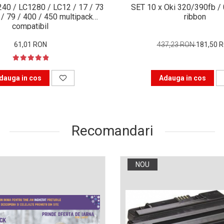
SET 10 x Oki 320/390fb /
79 / 400 / 450 multipack
ribbon
compatibil
61,01 RON
437,23 RON
181,50 
dauga in cos
Adauga in cos
Recomandari
NOU