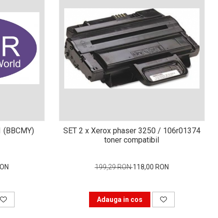
1 (BBCMY)
SET 2 x Xerox phaser 3250 / 106r01374
toner compatibil
RON
199,29 RON
118,00 RON
Adauga in cos