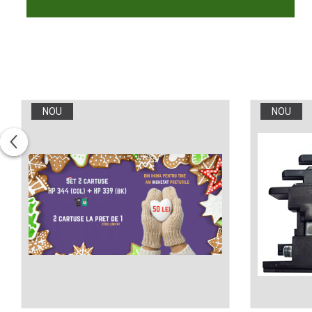
Xerox DocuCentre SC2020
– Noi perspective de
imprimare în epoca digitală
Imprimarea 3D – ce ne
așteaptă în următorii 10
ani?
10 site-uri pe care îți vei
petrece timpul în mod
NOU
NOU
productiv
Care sunt cele mai bune
branduri de imprimante și
de ce?
5 site-uri pe care să le
folosești la imprimarea
fotografiilor
Recomandări pentru a
alege o imprimantă bună
Înlocuirea, în siguranță, a
cartușului pentru
imprimantă: 9 momente
Ce reprezintă și la ce
importante
folosesc imprimantele