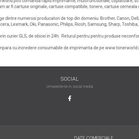
rworld poti comanda rapid imprimante, multifunctionale, copiatoare, s
m ar fi cartuse originale, cartuse compatibile, tonere, cartuse cerneala
e dintre numerosi producatori de top din domeniu: Brother, Canon, Dell,
cera, Lexmark, Oki, Panasonic, Philips, Ricoh, Samsung, Sharp, Toshiba,
prin curier GLS, de obicei in 24h. Returul pentru pentru produse neconfo
para cu incredere consumabile de imprimanta de pe www.tonerworld.ro
SOCIAL
Urmareste-ne in social media
DATE COMERCIALE