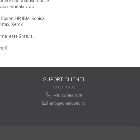
canere dar si consumabile
 sau cerneala vrac.
 Epson, HP, IBM, Konica
 Utax, Xerox.
rme este Gratuit .
 !!!
SUPORT CLIENTI
09:00 - 16:00
+40757 866 379
info@tonerworld.ro