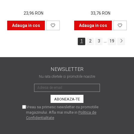
Bucură-te mai mult timp de
23,96 RON
33,76 RON
imprimanta ta. Învață s-o
folosești corect.
Adauga in cos
Adauga in cos
În căutarea cartușului
perfect
...
1
2
3
19
Istoria imprimantei
NEWSLETTER
Nu rata ofertele si promotiile noastre
Vreau sa primesc newsletter cu promotiile
magazinului. Afla mai multe in
Politica de
Confidentialitate