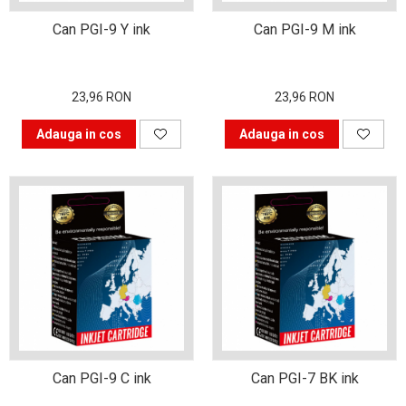
Alegerea corectă a
cartușului pentru
Can PGI-9 Y ink
Can PGI-9 M ink
imprimantă
Patru sfaturi pentru
alegerea unei imprimante
23,96 RON
23,96 RON
De ce să cumpărăm cartușe
Adauga in cos
Adauga in cos
compatibile?
Care sunt alternativele
pentru clasicul album foto?
Revoluția industrială cu
imprimantele 3d
Trucuri pentru a obține
fotografii de familie reușite
Haine 3d realizate la
imprimantă
Can PGI-9 C ink
Can PGI-7 BK ink
Cum îți poți decora casa cu
un buget redus