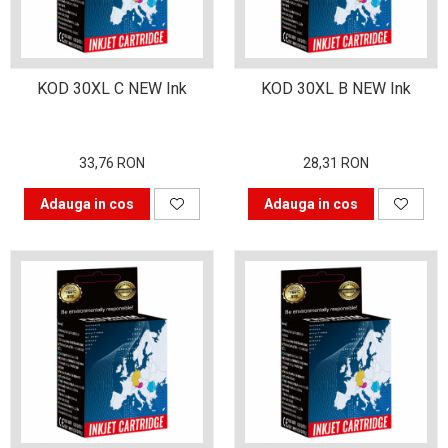
industria imprimării
Tot ce trebuie să cunoști
despre controversa privind
KOD 30XL C NEW Ink
KOD 30XL B NEW Ink
imprimarea armelor de foc
Karst Stone Paper – hârtie
3D
ecologică făcută din piatră
Diferența dintre
33,76 RON
28,31 RON
imprimantele inkjet și laser.
Adauga in cos
Adauga in cos
Ce să alegi?
TOP 5 cele mai rentabile
imprimante moderne
Cum să-ți îmbunătățești
memoria? 7 Tehnici
mnemonice eficiente
Viitorul cărților – e-bookuri
bazate pe descoperiri
și cărți fizice – ce ne
științifice
promit tehnologiile
5 metode pentru a-ți
moderne?
începe diminețile într-un
mod productiv