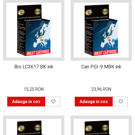
viața din secolul XXI
Sfaturi interesante pentru
a ne simţi la locul de muncă
“ca acasă”!
Tehnologia şi puterea ei de
a schimba lumea
Idei de cadouri inspirate
pentru pasionații de
tehnologie
Calitate mai bună cu
imprimanta laser color
Bro LC3617 BK ink
Can PGI-9 MBK ink
Tipurile de cartușe și
particularitățile acestora
15,25 RON
23,96 RON
Ce tip de scanner să alegi
în funcție de afacerea ta
Adauga in cos
Adauga in cos
De ce alegi o
multifuncțională laser
color?
Prin ce se face important