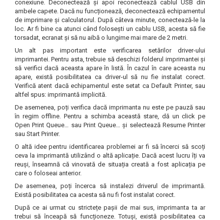
toner sau cele cu rezervor?
conexiune. Deconectează și apoi reconectează cablul USB din
Care tip de cartuşe e mai
ambele capete. Dacă nu funcționează, deconectează echipamentul
bun: OEM sau cele
de imprimare și calculatorul. După câteva minute, conectează-le la
loc. Ar fi bine ca atunci când folosești un cablu USB, acesta să fie
compatibile?
Expediții fotografice – 5
torsadat, ecranat și să nu aibă o lungime mai mare de 2 metri.
locuri secrete din România
Un alt pas important este verificarea setărilor driver-ului
imprimantei. Pentru asta, trebuie să deschizi folderul imprimantei și
unde să mergi pentru a
Cum să-ți ordonezi eficient
să verifici dacă aceasta apare în listă. În cazul în care aceasta nu
face fotografii
apare, există posibilitatea ca driver-ul să nu fie instalat corect.
documentele necesare din
Verifică atent dacă echipamentul este setat ca Default Printer, sau
casă?
De ce să nu renunți
altfel spus: imprimantă implicită.
niciodată la scrisul de
De asemenea, poți verifica dacă imprimanta nu este pe pauză sau
în regim offline. Pentru a schimba această stare, dă un click pe
mână?
Top 5 cele mai misterioase
Open Print Queue… sau Print Queue… şi selectează Resume Printer
sau Start Printer.
fotografii din istorie
O altă idee pentru identificarea problemei ar fi să încerci să scoți
Tehnica de birou și
ceva la imprimantă utilizând o altă aplicație. Dacă acest lucru îți va
efectele pe care le are
reuși, înseamnă că vinovată de situația creată a fost aplicația pe
care o foloseai anterior.
asupra sănătății. Cum
PC-ul, laptopul,
De asemenea, poți încerca să instalezi driverul de imprimantă.
reduci riscurile?
imprimantele – ce să faci
Există posibilitatea ca acesta să nu fi fost instalat corect.
ca să le prelungești viața?
După ce ai urmat cu strictețe pașii de mai sus, imprimanta ta ar
5 Trenduri principale în
trebui să înceapă să funcționeze. Totuși, există posibilitatea ca