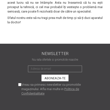
industria imprimării
acest lucru să nu se întâmple. Asta nu înseamnă că tu nu ești
priceput la tehnică, ci cel mai probabil îți vestește o problemă mai
Tot ce trebuie să cunoști
serioasă, care poate fi rezolvată doar de către un specialist.
despre controversa privind
Sfatul nostru este să nu tragi prea mult de timp și să-ți duci aparatul
imprimarea armelor de foc
la doctor!
Karst Stone Paper – hârtie
3D
ecologică făcută din piatră
Diferența dintre
imprimantele inkjet și laser.
Ce să alegi?
NEWSLETTER
TOP 5 cele mai rentabile
imprimante moderne
Nu rata ofertele si promotiile noastre
Cum să-ți îmbunătățești
memoria? 7 Tehnici
mnemonice eficiente
Viitorul cărților – e-bookuri
Vreau sa primesc newsletter cu promotiile
bazate pe descoperiri
și cărți fizice – ce ne
magazinului. Afla mai multe in
Politica de
științifice
Confidentialitate
promit tehnologiile
5 metode pentru a-ți
moderne?
începe diminețile într-un
mod productiv