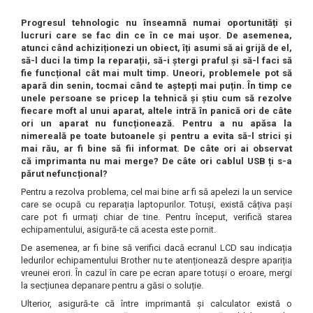
ajutorul unui printer 3D
Dezvoltarea pieții de
Progresul tehnologic nu înseamnă numai oportunități și
imprimante 3D folosite în
lucruri care se fac din ce în ce mai ușor. De asemenea,
industria stomatologică
atunci când achiziționezi un obiect, îți asumi să ai grijă de el,
Evaluarea strategiei de
să-l duci la timp la reparații, să-i ștergi praful și să-l faci să
piață a imprimantelor 3D
fie funcțional cât mai mult timp. Uneori, problemele pot să
până în 2026
apară din senin, tocmai când te aștepți mai puțin. În timp ce
Fericirea – starea care nu
unele persoane se pricep la tehnică și știu cum să rezolve
poate fi amânată
fiecare moft al unui aparat, altele intră în panică ori de câte
ori un aparat nu funcționează. Pentru a nu apăsa la
Cum îți poți îngriji
nimereală pe toate butoanele și pentru a evita să-l strici și
mai rău, ar fi bine să fii informat. De câte ori ai observat
imprimanta?
că imprimanta nu mai merge? De câte ori cablul USB ți s-a
părut nefuncțional?
Imprimarea 3d în România
Pentru a rezolva problema, cel mai bine ar fi să apelezi la un service
Reciclarea hârtiei – mituri
care se ocupă cu reparația laptopurilor. Totuși, există câțiva pași
și adevăruri. Unde se
care pot fi urmați chiar de tine. Pentru început, verifică starea
echipamentului, asigură-te că acesta este pornit.
reciclează hârtia în
Fotografi care ne
De asemenea, ar fi bine să verifici dacă ecranul LCD sau indicația
România?
demonstrează că nu avem
ledurilor echipamentului Brother nu te atenționează despre apariția
vreunei erori. În cazul în care pe ecran apare totuși o eroare, mergi
nevoie de echipament
Care tip de imprimantă e
la secțiunea depanare pentru a găsi o soluție.
scump pentru a face
mai bun: imprimantele cu
Ulterior, asigură-te că între imprimantă și calculator există o
fotografii bune