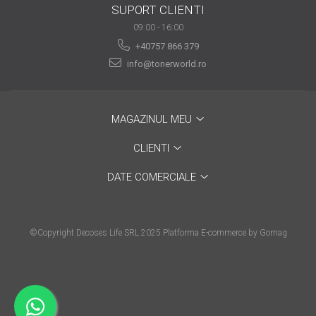
SUPORT CLIENTI
are nevoie de ajutor
09:00 - 16:00
Fă o alegere corectă
+40757 866 379
pentru durabilitatea
info@tonerworld.ro
funcționării unei
Cum să redai culoare
imprimante
clipelor din viața ta?
MAGAZINUL MEU
Comerț electronic –
avantaje
CLIENTI
Ai nevoie de o imprimantă?
DATE COMERCIALE
Fii atent la câteva detalii
înainte de a achiziționa una
Fii în pas cu noile tehnologii
pentru confortul de zi cu zi
©Copyright Decoses Life SRL 2025
Platforma E-commerce by Gomag
Transformăm strigătul
disperării S.O.S. în S.O.N.
Top 5 cele mai necesare
gadgeturi pentru a ușura