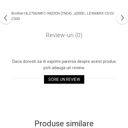
industria imprimării
Tot ce trebuie să cunoști
Brother HL2700/MFC-9420CN (TN04) _x000D_ LEXMARX C510/
despre controversa privind
C500
imprimarea armelor de foc
Karst Stone Paper – hârtie
3D
Review-uri
(0)
ecologică făcută din piatră
Diferența dintre
imprimantele inkjet și laser.
Ce să alegi?
Daca doresti sa iti exprimi parerea despre acest produs
TOP 5 cele mai rentabile
poti adauga un review.
imprimante moderne
Cum să-ți îmbunătățești
SCRIE UN REVIEW
memoria? 7 Tehnici
mnemonice eficiente
Viitorul cărților – e-bookuri
bazate pe descoperiri
și cărți fizice – ce ne
științifice
promit tehnologiile
5 metode pentru a-ți
moderne?
începe diminețile într-un
Produse similare
mod productiv