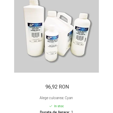
ajutorul unui printer 3D
Dezvoltarea pieții de
imprimante 3D folosite în
industria stomatologică
Evaluarea strategiei de
piață a imprimantelor 3D
până în 2026
Fericirea – starea care nu
poate fi amânată
Cum îți poți îngriji
imprimanta?
Imprimarea 3d în România
Reciclarea hârtiei – mituri
și adevăruri. Unde se
reciclează hârtia în
96,92 RON
Fotografi care ne
România?
demonstrează că nu avem
Alege culoarea
:
Cyan
nevoie de echipament
Care tip de imprimantă e
scump pentru a face
In stoc
mai bun: imprimantele cu
fotografii bune
Durata de livrare:
1