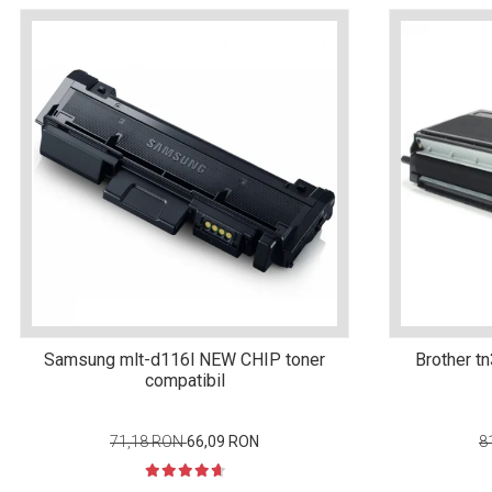
matriceale?
3 sfaturi care te vor ajuta
să moderezi consumul de
tuș din cartușele
Vrei să știi cum se reumple
imprimantei
un cartuș? Iată câteva
explicații care-ți vor prinde
O recapitulare necesară: 5
bine
avantaje clare ale
imprimantelor de tip inkjet
Întreținerea corectă a
imprimantelor
multifuncționale
Tipuri de imprimante. Ce
alegi – inkjet sau laser?
4 aplicații care te vor ajuta
Samsung mlt-d116l NEW CHIP toner
Brother tn
compatibil
să devii mai organizat
Curiozități despre
71,18 RON
66,09 RON
8
imprimante
Semne că imprimanta ta