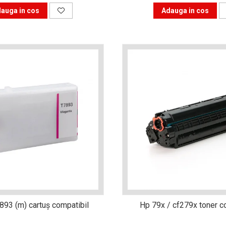
auga in cos
Adauga in cos
893 (m) cartuş compatibil
Hp 79x / cf279x toner c