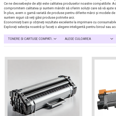
ajutorul unui printer 3D
Ce ne deosebește de alții este calitatea produselor noastre compatibile. Ace
Dezvoltarea pieții de
compromitem calitatea și suntem mândri să oferim soluții care să vă ajute să
imprimante 3D folosite în
În plus, avem o gamă variată de produse pentru diferite mărci și modele de i
industria stomatologică
suntem siguri că veți găsi produse potrivite aici.
Evaluarea strategiei de
Economisiți bani și obțineți rezultate excelente la imprimare cu consumabile
piață a imprimantelor 3D
Explorați selecția noastră și faceți o alegere inteligentă pentru biroul sau a
până în 2026
Fericirea – starea care nu
TONERE SI CARTUSE COMPATIBILE
ALEGE CULOAREA
poate fi amânată
Cum îți poți îngriji
imprimanta?
Imprimarea 3d în România
Reciclarea hârtiei – mituri
și adevăruri. Unde se
reciclează hârtia în
Fotografi care ne
România?
demonstrează că nu avem
nevoie de echipament
Care tip de imprimantă e
scump pentru a face
mai bun: imprimantele cu
fotografii bune