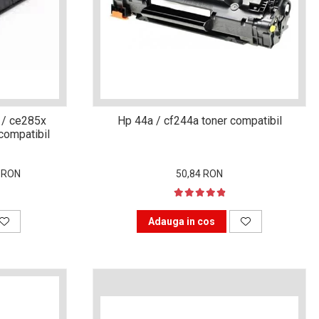
 / ce285x
Hp 44a / cf244a toner compatibil
compatibil
4 RON
50,84 RON
Adauga in cos