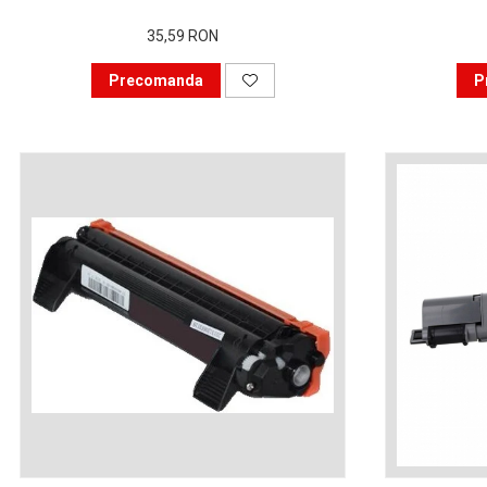
viața din secolul XXI
Sfaturi interesante pentru
35,59 RON
a ne simţi la locul de muncă
“ca acasă”!
Precomanda
P
Tehnologia şi puterea ei de
a schimba lumea
Idei de cadouri inspirate
pentru pasionații de
tehnologie
Calitate mai bună cu
imprimanta laser color
Tipurile de cartușe și
particularitățile acestora
Ce tip de scanner să alegi
în funcție de afacerea ta
De ce alegi o
multifuncțională laser
color?
Prin ce se face important