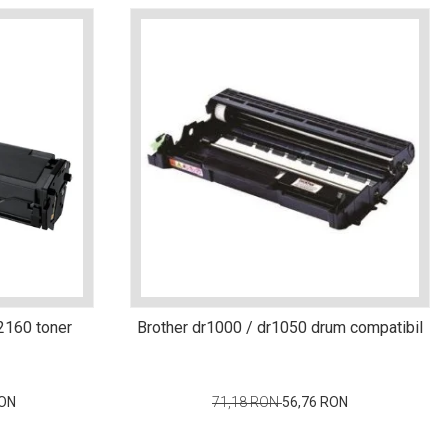
2160 toner
Brother dr1000 / dr1050 drum compatibil
RON
71,18 RON
56,76 RON