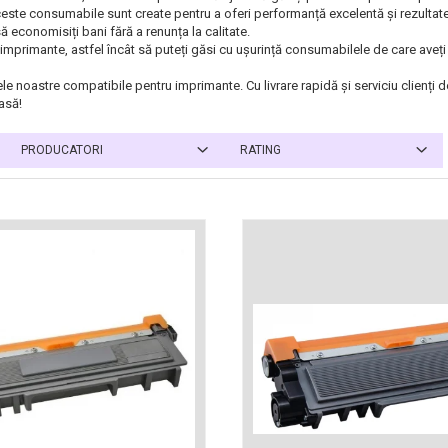
ste consumabile sunt create pentru a oferi performanță excelentă și rezultate de
 economisiți bani fără a renunța la calitate.
mprimante, astfel încât să puteți găsi cu ușurință consumabilele de care aveți 
le noastre compatibile pentru imprimante. Cu livrare rapidă și serviciu clienți
casă!
PRODUCATORI
RATING