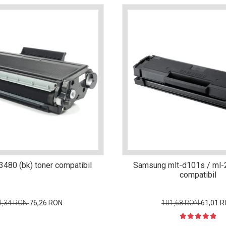
3480 (bk) toner compatibil
Samsung mlt-d101s / ml-
compatibil
1,34 RON
76,26 RON
101,68 RON
61,01 