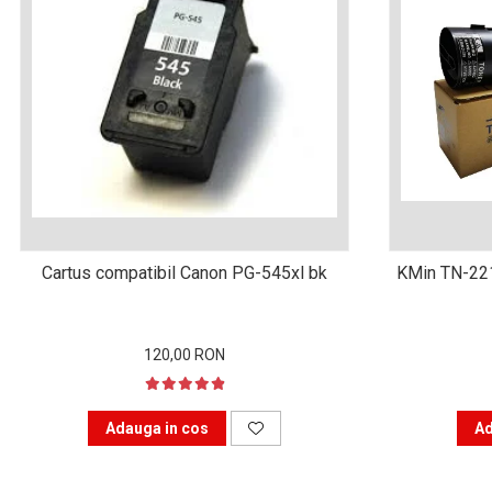
Xerox DocuCentre SC2020
– Noi perspective de
imprimare în epoca digitală
Imprimarea 3D – ce ne
așteaptă în următorii 10
ani?
10 site-uri pe care îți vei
petrece timpul în mod
productiv
Care sunt cele mai bune
branduri de imprimante și
de ce?
5 site-uri pe care să le
Cartus compatibil Canon PG-545xl bk
KMin TN-22
folosești la imprimarea
fotografiilor
Recomandări pentru a
alege o imprimantă bună
120,00 RON
Înlocuirea, în siguranță, a
cartușului pentru
Adauga in cos
Ad
imprimantă: 9 momente
Ce reprezintă și la ce
importante
folosesc imprimantele