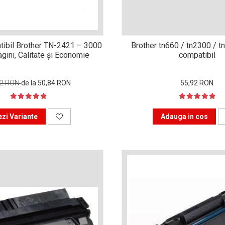
ibil Brother TN-2421 – 3000
Brother tn660 / tn2300 / t
gini, Calitate și Economie
compatibil
92 RON
de la 50,84 RON
55,92 RON
ezi Variante
Adauga in cos