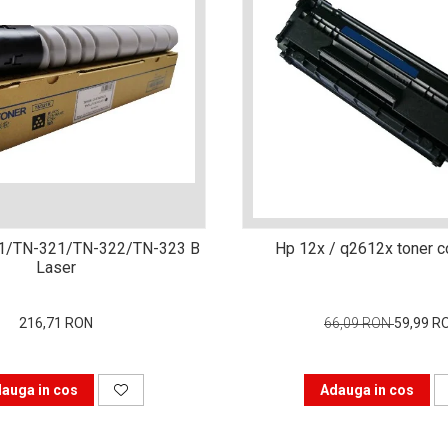
1/TN-321/TN-322/TN-323 B
Hp 12x / q2612x toner c
Laser
216,71 RON
66,09 RON
59,99 R
auga in cos
Adauga in cos