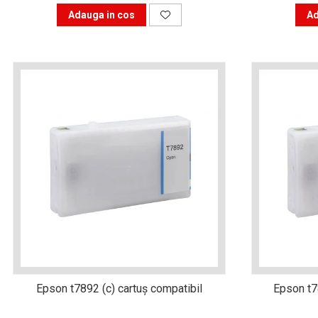
are nevoie de ajutor
Adauga in cos
Ad
Fă o alegere corectă
pentru durabilitatea
funcționării unei
Cum să redai culoare
imprimante
clipelor din viața ta?
Comerț electronic –
avantaje
Ai nevoie de o imprimantă?
Fii atent la câteva detalii
înainte de a achiziționa una
Fii în pas cu noile tehnologii
pentru confortul de zi cu zi
Transformăm strigătul
disperării S.O.S. în S.O.N.
Epson t7892 (c) cartuş compatibil
Epson t7
Top 5 cele mai necesare
gadgeturi pentru a ușura