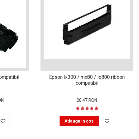
ompatibil
Epson lx300 / mx80 / lq800 ribbon
compatibil
ON
28,47 RON
Adauga in cos