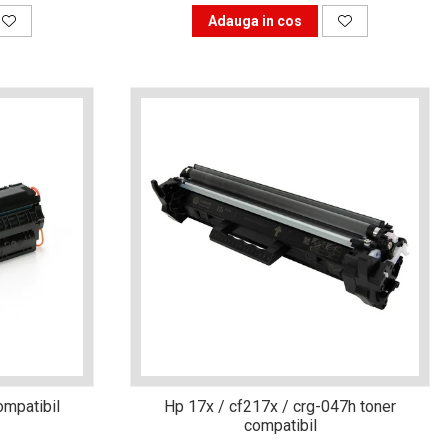
Adauga in cos
ompatibil
Hp 17x / cf217x / crg-047h toner
compatibil