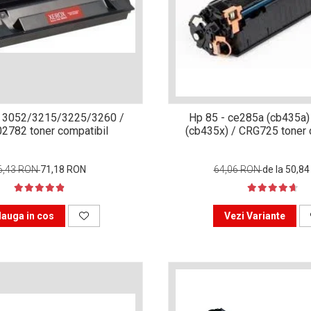
 3052/3215/3225/3260 /
Hp 85 - ce285a (cb435a)
2782 toner compatibil
(cb435x) / CRG725 toner 
6,43 RON
71,18 RON
64,06 RON
de la 50,8
auga in cos
Vezi Variante