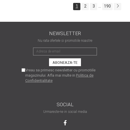
...
1
2
3
190
NEWSLETTER
Nu rata ofertele si promotiile noastre
Vreau sa primesc newsletter cu promotiile
magazinului. Afla mai multe in
Politica de
Confidentialitate
SOCIAL
Urmareste-ne in social media