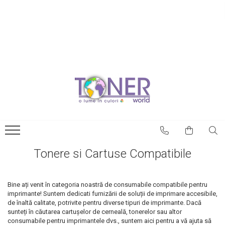
Tonere si Cartuse Compatibile
Blog
Cartuse Copiator
Tonerele originale –
avantaje
Cartuse Inkjet
Prima comună cu case
Cartuse Laser
imprimate 3D
Cerneala
Este posibilă printarea 3D a
Riboane
magneților?
Toner Refil
NASA utilizează
Tonere si Cartuse Compatibile
imprimantele 3D pentru a
Tonere si Cartuse Fara
crea roboți spațiali
Ambalaj - NOI, SIGILATE
Cum poți utiliza
Bine ați venit în categoria noastră de consumabile compatibile pentru
imprimantele 3D pentru
imprimante! Suntem dedicati furnizării de soluții de imprimare accesibile,
decorarea casei
de înaltă calitate, potrivite pentru diverse tipuri de imprimante. Dacă
Catedrala Notre Dame ar
sunteți în căutarea cartușelor de cerneală, tonerelor sau altor
putea fi renovată cu
consumabile pentru imprimantele dvs., suntem aici pentru a vă ajuta să