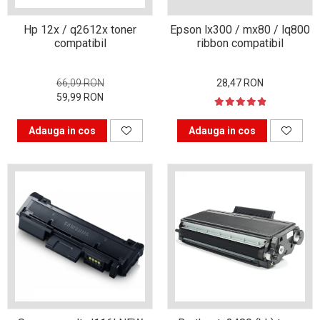
viața din secolul XXI
Sfaturi interesante pentru
Hp 12x / q2612x toner
Epson lx300 / mx80 / lq800
a ne simţi la locul de muncă
compatibil
ribbon compatibil
“ca acasă”!
Tehnologia şi puterea ei de
a schimba lumea
66,09 RON
28,47 RON
Idei de cadouri inspirate
59,99 RON
pentru pasionații de
Adauga in cos
Adauga in cos
tehnologie
Calitate mai bună cu
imprimanta laser color
Tipurile de cartușe și
particularitățile acestora
Ce tip de scanner să alegi
în funcție de afacerea ta
De ce alegi o
multifuncțională laser
color?
Prin ce se face important