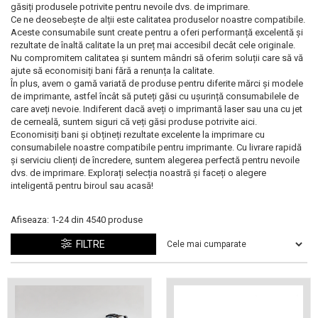
ajutorul unui printer 3D
găsiți produsele potrivite pentru nevoile dvs. de imprimare.
Dezvoltarea pieții de
Ce ne deosebește de alții este calitatea produselor noastre compatibile.
imprimante 3D folosite în
Aceste consumabile sunt create pentru a oferi performanță excelentă și
industria stomatologică
rezultate de înaltă calitate la un preț mai accesibil decât cele originale.
Evaluarea strategiei de
Nu compromitem calitatea și suntem mândri să oferim soluții care să vă
piață a imprimantelor 3D
ajute să economisiți bani fără a renunța la calitate.
În plus, avem o gamă variată de produse pentru diferite mărci și modele
până în 2026
Fericirea – starea care nu
de imprimante, astfel încât să puteți găsi cu ușurință consumabilele de
care aveți nevoie. Indiferent dacă aveți o imprimantă laser sau una cu jet
poate fi amânată
de cerneală, suntem siguri că veți găsi produse potrivite aici.
Economisiți bani și obțineți rezultate excelente la imprimare cu
Cum îți poți îngriji
consumabilele noastre compatibile pentru imprimante. Cu livrare rapidă
imprimanta?
și serviciu clienți de încredere, suntem alegerea perfectă pentru nevoile
dvs. de imprimare. Explorați selecția noastră și faceți o alegere
Imprimarea 3d în România
inteligentă pentru biroul sau acasă!
Reciclarea hârtiei – mituri
Afiseaza:
1-
24
din
4540
produse
și adevăruri. Unde se
reciclează hârtia în
FILTRE
Fotografi care ne
România?
demonstrează că nu avem
nevoie de echipament
Care tip de imprimantă e
scump pentru a face
mai bun: imprimantele cu
fotografii bune