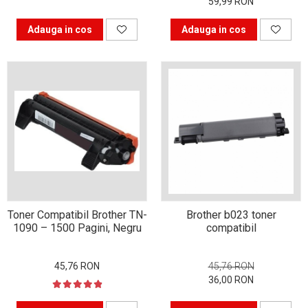
59,99 RON
Bucură-te mai mult timp de
Adauga in cos
Adauga in cos
imprimanta ta. Învață s-o
folosești corect.
În căutarea cartușului
perfect
Istoria imprimantei
Toner Compatibil Brother TN-
Brother b023 toner
1090 – 1500 Pagini, Negru
compatibil
45,76 RON
45,76 RON
36,00 RON