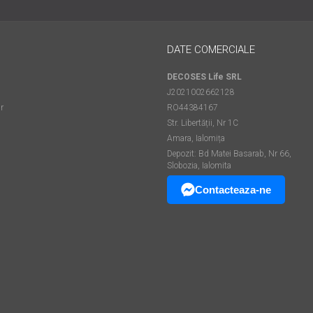
DATE COMERCIALE
DECOSES Life SRL
J2021002662128
r
RO44384167
Str. Libertății, Nr 1C
Amara, Ialomița
Depozit: Bd Matei Basarab, Nr 66,
Slobozia, Ialomita
Contacteaza-ne