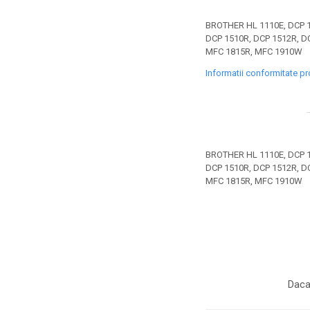
toner sau cele cu rezervor?
Care tip de cartuşe e mai
BROTHER HL 1110E, DCP 1
bun: OEM sau cele
DCP 1510R, DCP 1512R, D
compatibile?
Expediții fotografice – 5
MFC 1815R, MFC 1910W
locuri secrete din România
Informatii conformitate p
unde să mergi pentru a
Cum să-ți ordonezi eficient
face fotografii
documentele necesare din
casă?
De ce să nu renunți
niciodată la scrisul de
BROTHER HL 1110E, DCP 1
mână?
DCP 1510R, DCP 1512R, D
Top 5 cele mai misterioase
MFC 1815R, MFC 1910W
fotografii din istorie
Tehnica de birou și
efectele pe care le are
asupra sănătății. Cum
PC-ul, laptopul,
reduci riscurile?
imprimantele – ce să faci
Daca
ca să le prelungești viața?
5 Trenduri principale în