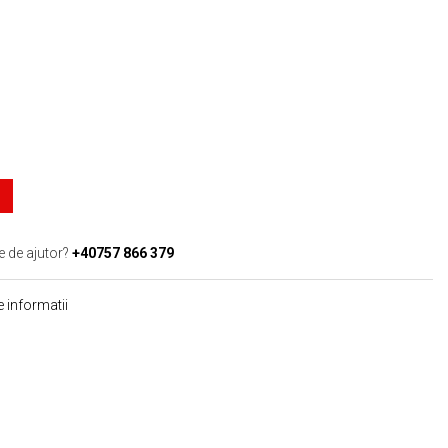
e de ajutor?
+40757 866 379
 informatii