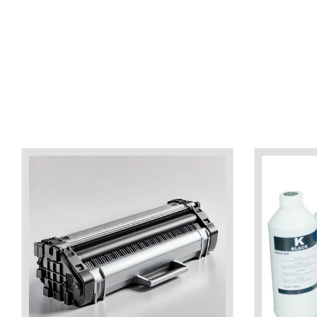
industria imprimării
Tot ce trebuie să cunoști
despre controversa privind
imprimarea armelor de foc
Karst Stone Paper – hârtie
3D
ecologică făcută din piatră
Diferența dintre
imprimantele inkjet și laser.
Ce să alegi?
TOP 5 cele mai rentabile
imprimante moderne
Cum să-ți îmbunătățești
memoria? 7 Tehnici
mnemonice eficiente
Viitorul cărților – e-bookuri
bazate pe descoperiri
și cărți fizice – ce ne
științifice
promit tehnologiile
5 metode pentru a-ți
moderne?
începe diminețile într-un
mod productiv