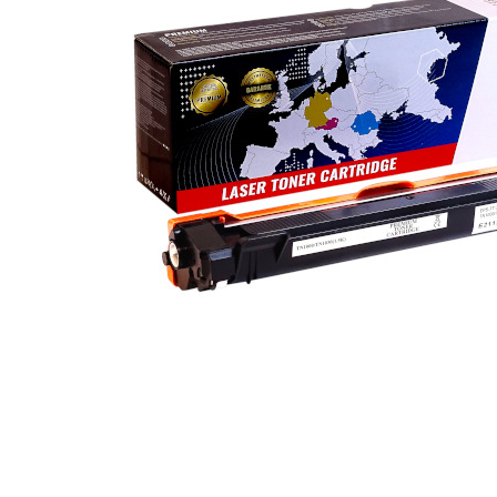
ajutorul unui printer 3D
Dezvoltarea pieții de
imprimante 3D folosite în
industria stomatologică
Evaluarea strategiei de
piață a imprimantelor 3D
până în 2026
Fericirea – starea care nu
poate fi amânată
Cum îți poți îngriji
imprimanta?
Imprimarea 3d în România
Reciclarea hârtiei – mituri
și adevăruri. Unde se
reciclează hârtia în
Fotografi care ne
România?
demonstrează că nu avem
nevoie de echipament
Care tip de imprimantă e
scump pentru a face
mai bun: imprimantele cu
fotografii bune