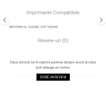
industria imprimării
Tot ce trebuie să cunoști
Imprimante Compatibile
despre controversa privind
imprimarea armelor de foc
Karst Stone Paper – hârtie
3D
BROTHER HL 1222WE, DCP 1622WE
ecologică făcută din piatră
Diferența dintre
Review-uri
(0)
imprimantele inkjet și laser.
Ce să alegi?
TOP 5 cele mai rentabile
imprimante moderne
Daca doresti sa iti exprimi parerea despre acest produs
Cum să-ți îmbunătățești
poti adauga un review.
memoria? 7 Tehnici
mnemonice eficiente
SCRIE UN REVIEW
Viitorul cărților – e-bookuri
bazate pe descoperiri
și cărți fizice – ce ne
științifice
promit tehnologiile
5 metode pentru a-ți
moderne?
începe diminețile într-un
mod productiv