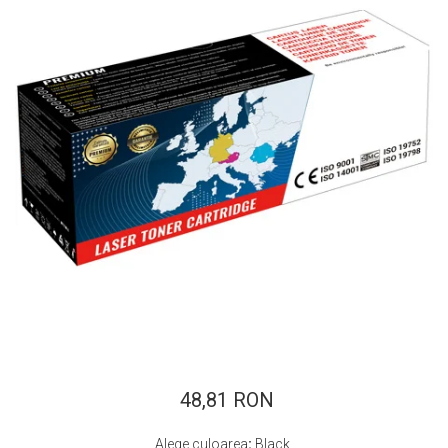
ajutorul unui printer 3D
Dezvoltarea pieții de
imprimante 3D folosite în
industria stomatologică
Evaluarea strategiei de
piață a imprimantelor 3D
până în 2026
Fericirea – starea care nu
poate fi amânată
Cum îți poți îngriji
imprimanta?
Imprimarea 3d în România
Reciclarea hârtiei – mituri
și adevăruri. Unde se
reciclează hârtia în
Fotografi care ne
România?
demonstrează că nu avem
nevoie de echipament
48,81 RON
Care tip de imprimantă e
scump pentru a face
mai bun: imprimantele cu
fotografii bune
Alege culoarea
:
Black