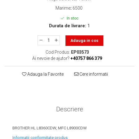
toner sau cele cu rezervor?
Care tip de cartuşe e mai
Marime
:
6500
bun: OEM sau cele
In stoc
compatibile?
Expediții fotografice – 5
Durata de livrare:
1
locuri secrete din România
unde să mergi pentru a
Adauga in cos
Cum să-ți ordonezi eficient
face fotografii
documentele necesare din
Cod Produs:
EP03573
casă?
Ai nevoie de ajutor?
+40757 866 379
De ce să nu renunți
niciodată la scrisul de
Adauga la Favorite
Cere informatii
mână?
Top 5 cele mai misterioase
fotografii din istorie
Tehnica de birou și
efectele pe care le are
Descriere
asupra sănătății. Cum
PC-ul, laptopul,
reduci riscurile?
imprimantele – ce să faci
BROTHER HL L8360CDW, MFC L8900CDW
ca să le prelungești viața?
5 Trenduri principale în
Informatii conformitate produs