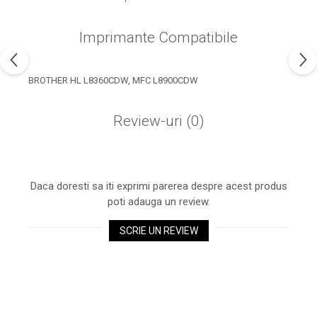
industria imprimării
Tot ce trebuie să cunoști
Imprimante Compatibile
despre controversa privind
imprimarea armelor de foc
Karst Stone Paper – hârtie
3D
BROTHER HL L8360CDW, MFC L8900CDW
ecologică făcută din piatră
Diferența dintre
Review-uri
(0)
imprimantele inkjet și laser.
Ce să alegi?
TOP 5 cele mai rentabile
imprimante moderne
Daca doresti sa iti exprimi parerea despre acest produs
Cum să-ți îmbunătățești
poti adauga un review.
memoria? 7 Tehnici
mnemonice eficiente
SCRIE UN REVIEW
Viitorul cărților – e-bookuri
bazate pe descoperiri
și cărți fizice – ce ne
științifice
promit tehnologiile
5 metode pentru a-ți
moderne?
începe diminețile într-un
mod productiv