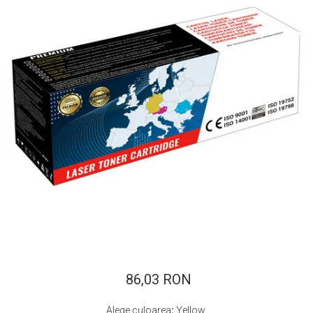
ajutorul unui printer 3D
Dezvoltarea pieții de
imprimante 3D folosite în
industria stomatologică
Evaluarea strategiei de
piață a imprimantelor 3D
până în 2026
Fericirea – starea care nu
poate fi amânată
Cum îți poți îngriji
imprimanta?
Imprimarea 3d în România
Reciclarea hârtiei – mituri
și adevăruri. Unde se
reciclează hârtia în
Fotografi care ne
România?
demonstrează că nu avem
nevoie de echipament
86,03 RON
Care tip de imprimantă e
scump pentru a face
mai bun: imprimantele cu
fotografii bune
Alege culoarea
:
Yellow