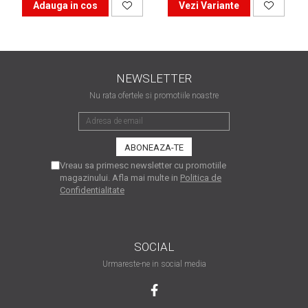
Adauga in cos
Vezi Variante
are nevoie de ajutor
Fă o alegere corectă
pentru durabilitatea
funcționării unei
Cum să redai culoare
NEWSLETTER
imprimante
clipelor din viața ta?
Nu rata ofertele si promotiile noastre
Comerț electronic –
avantaje
Ai nevoie de o imprimantă?
Vreau sa primesc newsletter cu promotiile
Fii atent la câteva detalii
magazinului. Afla mai multe in
Politica de
Confidentialitate
înainte de a achiziționa una
Fii în pas cu noile tehnologii
pentru confortul de zi cu zi
Transformăm strigătul
SOCIAL
disperării S.O.S. în S.O.N.
Urmareste-ne in social media
Top 5 cele mai necesare
gadgeturi pentru a ușura