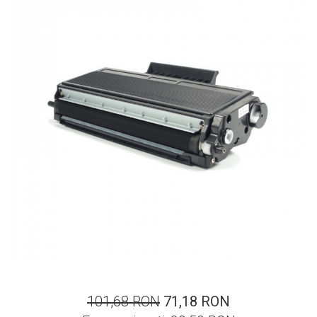
ajutorul unui printer 3D
Dezvoltarea pieții de
imprimante 3D folosite în
industria stomatologică
Evaluarea strategiei de
piață a imprimantelor 3D
până în 2026
Fericirea – starea care nu
poate fi amânată
Cum îți poți îngriji
imprimanta?
Imprimarea 3d în România
Reciclarea hârtiei – mituri
și adevăruri. Unde se
reciclează hârtia în
Fotografi care ne
România?
demonstrează că nu avem
nevoie de echipament
Care tip de imprimantă e
scump pentru a face
101,68 RON
71,18 RON
mai bun: imprimantele cu
fotografii bune