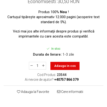
Economisesti:
30,50
RON
toner sau cele cu rezervor?
Care tip de cartuşe e mai
bun: OEM sau cele
Produs 100%
Nou
!
compatibile?
Cartuşul tipăreşte aproximativ 12.000 pagini (acoperire text
Expediții fotografice – 5
standard de 5%).
locuri secrete din România
unde să mergi pentru a
Vezi mai jos alte informaţii despre produs şi verifică
Cum să-ți ordonezi eficient
face fotografii
imprimantele cu care acesta este compatibl.
documentele necesare din
casă?
De ce să nu renunți
In stoc
niciodată la scrisul de
Durata de livrare:
1-3 zile
mână?
Top 5 cele mai misterioase
fotografii din istorie
Adauga in cos
Tehnica de birou și
Cod Produs:
23544
Ai nevoie de ajutor?
+40757 866 379
efectele pe care le are
asupra sănătății. Cum
PC-ul, laptopul,
reduci riscurile?
Adauga la Favorite
Cere informatii
imprimantele – ce să faci
ca să le prelungești viața?
5 Trenduri principale în