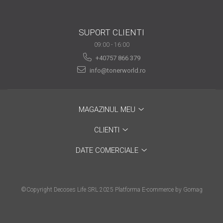
viața din secolul XXI
Sfaturi interesante pentru
a ne simţi la locul de muncă
SUPORT CLIENTI
“ca acasă”!
Tehnologia şi puterea ei de
09:00 - 16:00
a schimba lumea
+40757 866 379
Idei de cadouri inspirate
info@tonerworld.ro
pentru pasionații de
tehnologie
Calitate mai bună cu
imprimanta laser color
MAGAZINUL MEU
Tipurile de cartușe și
CLIENTI
particularitățile acestora
DATE COMERCIALE
Ce tip de scanner să alegi
în funcție de afacerea ta
De ce alegi o
©Copyright Decoses Life SRL 2025
Platforma E-commerce by Gomag
multifuncțională laser
color?
Prin ce se face important