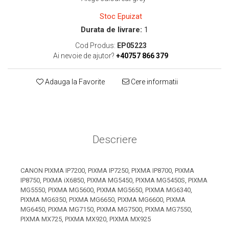
toner sau cele cu rezervor?
Care tip de cartuşe e mai
Stoc Epuizat
bun: OEM sau cele
Durata de livrare:
1
compatibile?
Expediții fotografice – 5
Cod Produs:
EP05223
locuri secrete din România
Ai nevoie de ajutor?
+40757 866 379
unde să mergi pentru a
Cum să-ți ordonezi eficient
face fotografii
documentele necesare din
Adauga la Favorite
Cere informatii
casă?
De ce să nu renunți
niciodată la scrisul de
mână?
Top 5 cele mai misterioase
Descriere
fotografii din istorie
Tehnica de birou și
efectele pe care le are
CANON PIXMA IP7200, PIXMA IP7250, PIXMA IP8700, PIXMA
IP8750, PIXMA iX6850, PIXMA MG5450, PIXMA MG5450S, PIXMA
asupra sănătății. Cum
PC-ul, laptopul,
MG5550, PIXMA MG5600, PIXMA MG5650, PIXMA MG6340,
reduci riscurile?
PIXMA MG6350, PIXMA MG6650, PIXMA MG6600, PIXMA
imprimantele – ce să faci
MG6450, PIXMA MG7150, PIXMA MG7500, PIXMA MG7550,
ca să le prelungești viața?
5 Trenduri principale în
PIXMA MX725, PIXMA MX920, PIXMA MX925