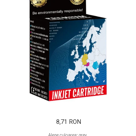
ajutorul unui printer 3D
Dezvoltarea pieții de
imprimante 3D folosite în
industria stomatologică
Evaluarea strategiei de
piață a imprimantelor 3D
până în 2026
Fericirea – starea care nu
poate fi amânată
Cum îți poți îngriji
imprimanta?
Imprimarea 3d în România
Reciclarea hârtiei – mituri
și adevăruri. Unde se
reciclează hârtia în
Fotografi care ne
România?
demonstrează că nu avem
nevoie de echipament
8,71 RON
Care tip de imprimantă e
scump pentru a face
mai bun: imprimantele cu
fotografii bune
Alege culoarea
:
grey