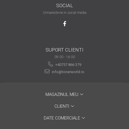
are nevoie de ajutor
SOCIAL
Urmareste-ne in social media
Fă o alegere corectă
pentru durabilitatea
funcționării unei
Cum să redai culoare
imprimante
clipelor din viața ta?
Comerț electronic –
SUPORT CLIENTI
avantaje
09:00 - 16:00
+40757 866 379
Ai nevoie de o imprimantă?
info@tonerworld.ro
Fii atent la câteva detalii
înainte de a achiziționa una
Fii în pas cu noile tehnologii
pentru confortul de zi cu zi
MAGAZINUL MEU
Transformăm strigătul
CLIENTI
disperării S.O.S. în S.O.N.
Top 5 cele mai necesare
DATE COMERCIALE
gadgeturi pentru a ușura