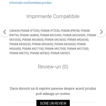
industria imprimării
Informatii conformitate produs
Tot ce trebuie să cunoști
despre controversa privind
Imprimante Compatibile
imprimarea armelor de foc
Karst Stone Paper – hârtie
3D
ecologică făcută din piatră
CANON PIXMA IP7200, PIXMA IP7250, PIXMA IP8700, PIXMA
IP8750, PIXMA iX6850, PIXMA MG5450, PIXMA MG5450S, PIXMA
Diferența dintre
MG5550, PIXMA MG5600, PIXMA MG5650, PIXMA MG6340,
imprimantele inkjet și laser.
PIXMA MG6350, PIXMA MG6650, PIXMA MG6600, PIXMA
Ce să alegi?
MG6450, PIXMA MG7150, PIXMA MG7500, PIXMA MG7550,
TOP 5 cele mai rentabile
PIXMA MX725, PIXMA MX920, PIXMA MX925
imprimante moderne
Cum să-ți îmbunătățești
Review-uri
(0)
memoria? 7 Tehnici
mnemonice eficiente
Viitorul cărților – e-bookuri
bazate pe descoperiri
și cărți fizice – ce ne
științifice
Daca doresti sa iti exprimi parerea despre acest produs
promit tehnologiile
5 metode pentru a-ți
poti adauga un review.
moderne?
începe diminețile într-un
SCRIE UN REVIEW
mod productiv