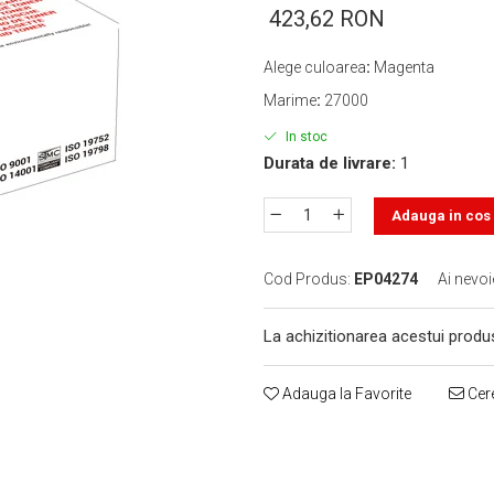
423,62 RON
Alege culoarea
:
Magenta
Marime
:
27000
In stoc
Durata de livrare:
1
Adauga in cos
Cod Produs:
EP04274
Ai nevoi
La achizitionarea acestui produ
Adauga la Favorite
Cere