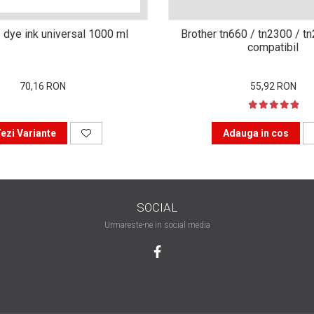
 dye ink universal 1000 ml
Brother tn660 / tn2300 / t
compatibil
70,16 RON
55,92 RON
ezi Variante
Adauga in cos
SOCIAL
Urmareste-ne in social media