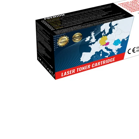
ajutorul unui printer 3D
Dezvoltarea pieții de
imprimante 3D folosite în
industria stomatologică
Evaluarea strategiei de
piață a imprimantelor 3D
până în 2026
Fericirea – starea care nu
poate fi amânată
Cum îți poți îngriji
imprimanta?
Imprimarea 3d în România
Reciclarea hârtiei – mituri
și adevăruri. Unde se
reciclează hârtia în
Fotografi care ne
România?
demonstrează că nu avem
nevoie de echipament
Care tip de imprimantă e
scump pentru a face
mai bun: imprimantele cu
fotografii bune