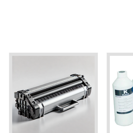
industria imprimării
Tot ce trebuie să cunoști
despre controversa privind
imprimarea armelor de foc
Karst Stone Paper – hârtie
3D
ecologică făcută din piatră
Diferența dintre
imprimantele inkjet și laser.
Ce să alegi?
TOP 5 cele mai rentabile
imprimante moderne
Cum să-ți îmbunătățești
memoria? 7 Tehnici
mnemonice eficiente
Viitorul cărților – e-bookuri
bazate pe descoperiri
și cărți fizice – ce ne
științifice
promit tehnologiile
5 metode pentru a-ți
moderne?
începe diminețile într-un
mod productiv