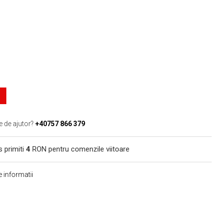
e de ajutor?
+40757 866 379
s primiti
4
RON pentru comenzile viitoare
 informatii