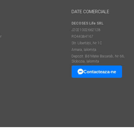
DATE COMERCIALE
DECOSES Life SRL
J2021002662128
r
RO44384167
Str. Libertății, Nr 1C
Amara, Ialomița
Depozit: Bd Matei Basarab, Nr 66,
Slobozia, Ialomita
Contacteaza-ne