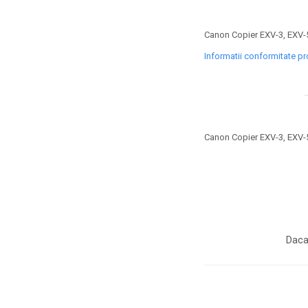
toner sau cele cu rezervor?
Care tip de cartuşe e mai
bun: OEM sau cele
Canon Copier EXV-3, EXV-
compatibile?
Expediții fotografice – 5
Informatii conformitate p
locuri secrete din România
unde să mergi pentru a
Cum să-ți ordonezi eficient
face fotografii
documentele necesare din
casă?
De ce să nu renunți
Canon Copier EXV-3, EXV-
niciodată la scrisul de
mână?
Top 5 cele mai misterioase
fotografii din istorie
Tehnica de birou și
efectele pe care le are
Daca
asupra sănătății. Cum
PC-ul, laptopul,
reduci riscurile?
imprimantele – ce să faci
ca să le prelungești viața?
5 Trenduri principale în