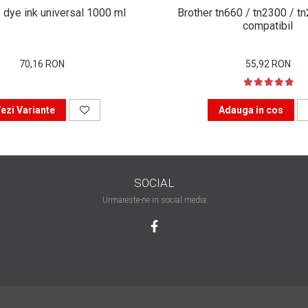
 dye ink universal 1000 ml
Brother tn660 / tn2300 / t
compatibil
70,16 RON
55,92 RON
ezi Variante
Adauga in cos
SOCIAL
Urmareste-ne in social media