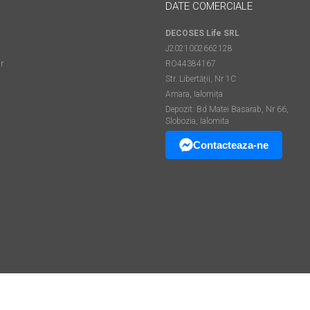
DATE COMERCIALE
DECOSES Life SRL
J2021002662128
r
RO44384167
Str. Libertății, Nr 1C
Amara, Ialomița
Depozit: Bd Matei Basarab, Nr 66,
Slobozia, Ialomita
Contacteaza-ne