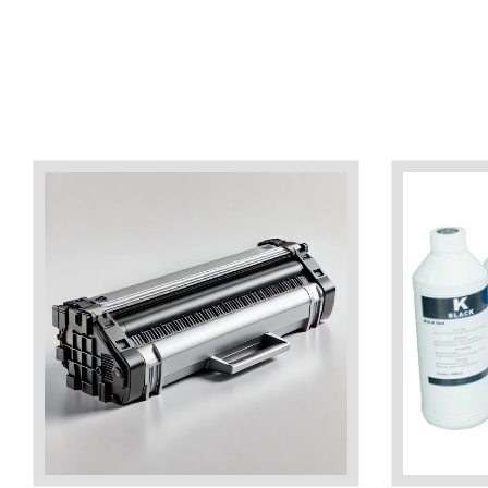
industria imprimării
Tot ce trebuie să cunoști
despre controversa privind
imprimarea armelor de foc
Karst Stone Paper – hârtie
3D
ecologică făcută din piatră
Diferența dintre
imprimantele inkjet și laser.
Ce să alegi?
TOP 5 cele mai rentabile
imprimante moderne
Cum să-ți îmbunătățești
memoria? 7 Tehnici
mnemonice eficiente
Viitorul cărților – e-bookuri
bazate pe descoperiri
și cărți fizice – ce ne
științifice
promit tehnologiile
5 metode pentru a-ți
moderne?
începe diminețile într-un
mod productiv