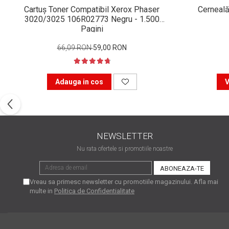
Xerox DocuCentre SC2020
Cartuș Toner Compatibil Xerox Phaser
Cerneală
– Noi perspective de
3020/3025 106R02773 Negru - 1.500
imprimare în epoca digitală
Pagini
Imprimarea 3D – ce ne
așteaptă în următorii 10
66,09 RON
59,00 RON
ani?
10 site-uri pe care îți vei
petrece timpul în mod
Adauga in cos
V
productiv
Care sunt cele mai bune
branduri de imprimante și
de ce?
5 site-uri pe care să le
folosești la imprimarea
NEWSLETTER
fotografiilor
Nu rata ofertele si promotiile noastre
Recomandări pentru a
alege o imprimantă bună
Vreau sa primesc newsletter cu promotiile magazinului. Afla mai
Înlocuirea, în siguranță, a
multe in
Politica de Confidentialitate
cartușului pentru
imprimantă: 9 momente
Ce reprezintă și la ce
importante
folosesc imprimantele