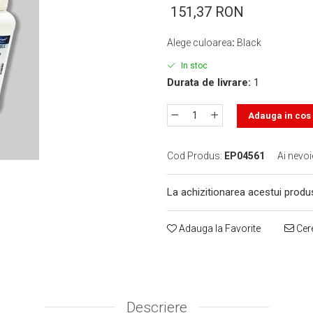
151,37 RON
Alege culoarea
:
Black
In stoc
Durata de livrare:
1
Adauga in cos
Cod Produs:
EP04561
Ai nevoi
La achizitionarea acestui produ
Adauga la Favorite
Cere
Descriere