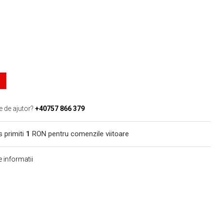
e de ajutor?
+40757 866 379
s primiti
1
RON pentru comenzile viitoare
 informatii