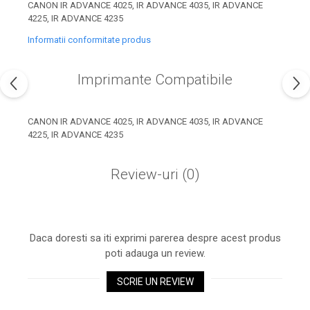
industria imprimării
CANON IR ADVANCE 4025, IR ADVANCE 4035, IR ADVANCE
4225, IR ADVANCE 4235
Tot ce trebuie să cunoști
Informatii conformitate produs
despre controversa privind
imprimarea armelor de foc
Karst Stone Paper – hârtie
Imprimante Compatibile
3D
ecologică făcută din piatră
Diferența dintre
CANON IR ADVANCE 4025, IR ADVANCE 4035, IR ADVANCE
imprimantele inkjet și laser.
4225, IR ADVANCE 4235
Ce să alegi?
TOP 5 cele mai rentabile
imprimante moderne
Review-uri
(0)
Cum să-ți îmbunătățești
memoria? 7 Tehnici
mnemonice eficiente
Viitorul cărților – e-bookuri
Daca doresti sa iti exprimi parerea despre acest produs
bazate pe descoperiri
și cărți fizice – ce ne
poti adauga un review.
științifice
promit tehnologiile
5 metode pentru a-ți
moderne?
SCRIE UN REVIEW
începe diminețile într-un
mod productiv