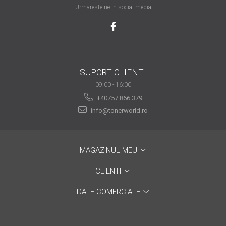
Urmareste-ne in social media
are nevoie de ajutor
Fă o alegere corectă
pentru durabilitatea
funcționării unei
Cum să redai culoare
imprimante
clipelor din viața ta?
SUPORT CLIENTI
09:00 - 16:00
Comerț electronic –
avantaje
+40757 866 379
info@tonerworld.ro
Ai nevoie de o imprimantă?
Fii atent la câteva detalii
înainte de a achiziționa una
Fii în pas cu noile tehnologii
MAGAZINUL MEU
pentru confortul de zi cu zi
CLIENTI
Transformăm strigătul
disperării S.O.S. în S.O.N.
DATE COMERCIALE
Top 5 cele mai necesare
gadgeturi pentru a ușura