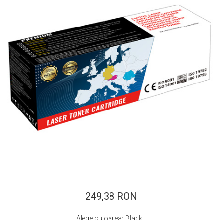
ajutorul unui printer 3D
Dezvoltarea pieții de
imprimante 3D folosite în
industria stomatologică
Evaluarea strategiei de
piață a imprimantelor 3D
până în 2026
Fericirea – starea care nu
poate fi amânată
Cum îți poți îngriji
imprimanta?
Imprimarea 3d în România
Reciclarea hârtiei – mituri
și adevăruri. Unde se
reciclează hârtia în
Fotografi care ne
România?
demonstrează că nu avem
nevoie de echipament
249,38 RON
Care tip de imprimantă e
scump pentru a face
mai bun: imprimantele cu
fotografii bune
Alege culoarea
:
Black