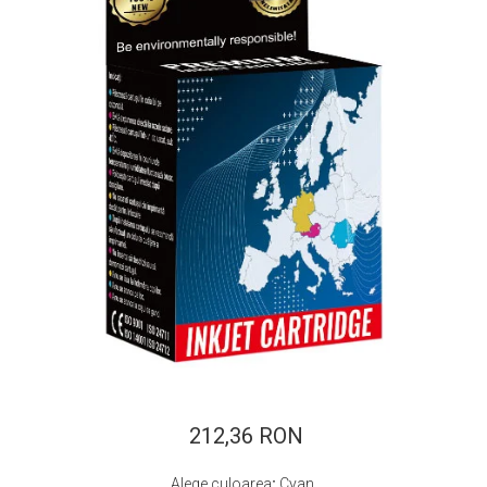
ajutorul unui printer 3D
Dezvoltarea pieții de
imprimante 3D folosite în
industria stomatologică
Evaluarea strategiei de
piață a imprimantelor 3D
până în 2026
Fericirea – starea care nu
poate fi amânată
Cum îți poți îngriji
imprimanta?
Imprimarea 3d în România
Reciclarea hârtiei – mituri
și adevăruri. Unde se
reciclează hârtia în
Fotografi care ne
România?
demonstrează că nu avem
nevoie de echipament
212,36 RON
Care tip de imprimantă e
scump pentru a face
mai bun: imprimantele cu
fotografii bune
Alege culoarea
:
Cyan