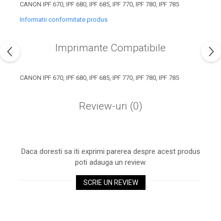
industria imprimării
CANON IPF 670, IPF 680, IPF 685, IPF 770, IPF 780, IPF 785
Tot ce trebuie să cunoști
Informatii conformitate produs
despre controversa privind
imprimarea armelor de foc
Imprimante Compatibile
Karst Stone Paper – hârtie
3D
ecologică făcută din piatră
Diferența dintre
CANON IPF 670, IPF 680, IPF 685, IPF 770, IPF 780, IPF 785
imprimantele inkjet și laser.
Ce să alegi?
Review-uri
(0)
TOP 5 cele mai rentabile
imprimante moderne
Cum să-ți îmbunătățești
memoria? 7 Tehnici
Daca doresti sa iti exprimi parerea despre acest produs
mnemonice eficiente
poti adauga un review.
Viitorul cărților – e-bookuri
bazate pe descoperiri
și cărți fizice – ce ne
SCRIE UN REVIEW
științifice
promit tehnologiile
5 metode pentru a-ți
moderne?
începe diminețile într-un
mod productiv