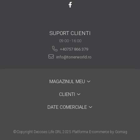
are nevoie de ajutor
Fă o alegere corectă
pentru durabilitatea
funcționării unei
SUPORT CLIENTI
Cum să redai culoare
imprimante
09:00 - 16:00
clipelor din viața ta?
+40757 866 379
Comerț electronic –
info@tonerworld.ro
avantaje
Ai nevoie de o imprimantă?
Fii atent la câteva detalii
MAGAZINUL MEU
înainte de a achiziționa una
Fii în pas cu noile tehnologii
CLIENTI
pentru confortul de zi cu zi
DATE COMERCIALE
Transformăm strigătul
disperării S.O.S. în S.O.N.
Top 5 cele mai necesare
©Copyright Decoses Life SRL 2025
Platforma E-commerce by Gomag
gadgeturi pentru a ușura