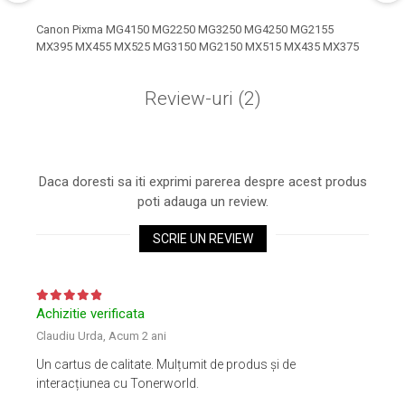
Xerox DocuCentre SC2020
însoţit de
Factură
.
– Noi perspective de
Canon Pixma MG4150 MG2250 MG3250 MG4250 MG2155
- Oferim
Garanţie
,
Retur
şi
Livrare Rapidă
, în
MX395 MX455 MX525 MG3150 MG2150 MX515 MX435 MX375
imprimare în epoca digitală
Imprimarea 3D – ce ne
24 h.
așteaptă în următorii 10
- Pentru a evita deteriorarea produsului,
Review-uri
(2)
ani?
10 site-uri pe care îți vei
recomandăm tipărirea regulată, a cel puţin 5
petrece timpul în mod
pagini pe săptămână.
productiv
Care sunt cele mai bune
Daca doresti sa iti exprimi parerea despre acest produs
branduri de imprimante și
poti adauga un review.
de ce?
5 site-uri pe care să le
SCRIE UN REVIEW
folosești la imprimarea
fotografiilor
Recomandări pentru a
alege o imprimantă bună
Achizitie verificata
Înlocuirea, în siguranță, a
Claudiu Urda,
Acum 2 ani
cartușului pentru
Un cartus de calitate. Mulțumit de produs și de
imprimantă: 9 momente
Ce reprezintă și la ce
interacțiunea cu Tonerworld.
importante
folosesc imprimantele