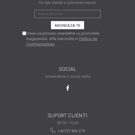
viața din secolul XXI
Nu rata ofertele si promotiile noastre
Sfaturi interesante pentru
a ne simţi la locul de muncă
“ca acasă”!
Tehnologia şi puterea ei de
a schimba lumea
Vreau sa primesc newsletter cu promotiile
magazinului. Afla mai multe in
Politica de
Idei de cadouri inspirate
Confidentialitate
pentru pasionații de
tehnologie
Calitate mai bună cu
imprimanta laser color
SOCIAL
Tipurile de cartușe și
Urmareste-ne in social media
particularitățile acestora
Ce tip de scanner să alegi
în funcție de afacerea ta
De ce alegi o
SUPORT CLIENTI
multifuncțională laser
09:00 - 16:00
color?
Prin ce se face important
+40757 866 379