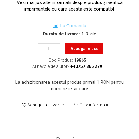
toner sau cele cu rezervor?
Vezi mai jos alte informaţii despre produs şi verifică
Care tip de cartuşe e mai
imprimantele cu care acesta este compatibl.
bun: OEM sau cele
compatibile?
Expediții fotografice – 5
La Comanda
locuri secrete din România
Durata de livrare:
1-3 zile
unde să mergi pentru a
Cum să-ți ordonezi eficient
face fotografii
Adauga in cos
documentele necesare din
casă?
De ce să nu renunți
Cod Produs:
19865
Ai nevoie de ajutor?
+40757 866 379
niciodată la scrisul de
mână?
Top 5 cele mai misterioase
La achizitionarea acestui produs primiti
1
RON pentru
fotografii din istorie
comenzile viitoare
Tehnica de birou și
efectele pe care le are
Adauga la Favorite
Cere informatii
asupra sănătății. Cum
PC-ul, laptopul,
reduci riscurile?
imprimantele – ce să faci
ca să le prelungești viața?
5 Trenduri principale în