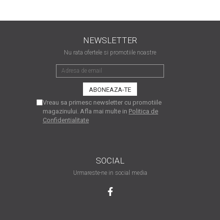
matriceale?
3 sfaturi care te vor ajuta
să moderezi consumul de
tuș din cartușele
NEWSLETTER
Vrei să știi cum se reumple
imprimantei
Nu rata ofertele si promotiile noastre
un cartuș? Iată câteva
explicații care-ți vor prinde
O recapitulare necesară: 5
bine
avantaje clare ale
imprimantelor de tip inkjet
Întreținerea corectă a
Vreau sa primesc newsletter cu promotiile
magazinului. Afla mai multe in
Politica de
imprimantelor
Confidentialitate
multifuncționale
Tipuri de imprimante. Ce
alegi – inkjet sau laser?
4 aplicații care te vor ajuta
SOCIAL
să devii mai organizat
Urmareste-ne in social media
Curiozități despre
imprimante
Semne că imprimanta ta