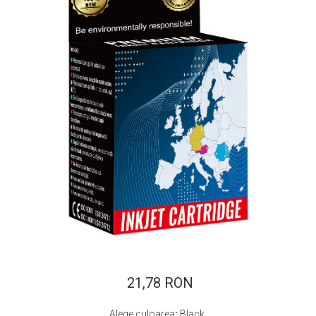
ajutorul unui printer 3D
Dezvoltarea pieții de
imprimante 3D folosite în
industria stomatologică
Evaluarea strategiei de
piață a imprimantelor 3D
până în 2026
Fericirea – starea care nu
poate fi amânată
Cum îți poți îngriji
imprimanta?
Imprimarea 3d în România
Reciclarea hârtiei – mituri
și adevăruri. Unde se
reciclează hârtia în
Fotografi care ne
România?
demonstrează că nu avem
nevoie de echipament
21,78 RON
Care tip de imprimantă e
scump pentru a face
mai bun: imprimantele cu
fotografii bune
Alege culoarea
:
Black