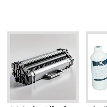
industria imprimării
Tot ce trebuie să cunoști
despre controversa privind
imprimarea armelor de foc
Karst Stone Paper – hârtie
3D
ecologică făcută din piatră
Diferența dintre
imprimantele inkjet și laser.
Ce să alegi?
TOP 5 cele mai rentabile
imprimante moderne
Cum să-ți îmbunătățești
memoria? 7 Tehnici
mnemonice eficiente
Viitorul cărților – e-bookuri
bazate pe descoperiri
și cărți fizice – ce ne
științifice
promit tehnologiile
5 metode pentru a-ți
moderne?
începe diminețile într-un
mod productiv