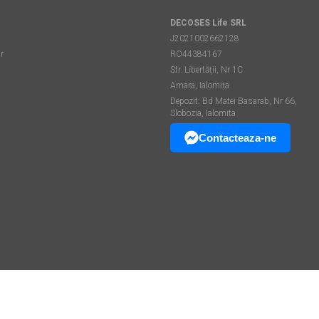
DECOSES Life SRL
J2021002662128
r
RO44384167
Str. Libertății, Nr 1C
Amara, Ialomița
Depozit: Bd Matei Basarab, Nr 66,
Slobozia, Ialomita
Contacteaza-ne