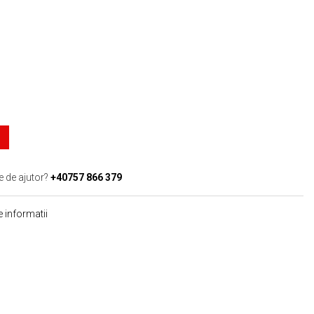
e de ajutor?
+40757 866 379
 informatii