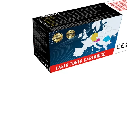
ajutorul unui printer 3D
Dezvoltarea pieții de
imprimante 3D folosite în
industria stomatologică
Evaluarea strategiei de
piață a imprimantelor 3D
până în 2026
Fericirea – starea care nu
poate fi amânată
Cum îți poți îngriji
imprimanta?
Imprimarea 3d în România
Reciclarea hârtiei – mituri
și adevăruri. Unde se
reciclează hârtia în
Fotografi care ne
România?
demonstrează că nu avem
nevoie de echipament
Care tip de imprimantă e
scump pentru a face
mai bun: imprimantele cu
fotografii bune