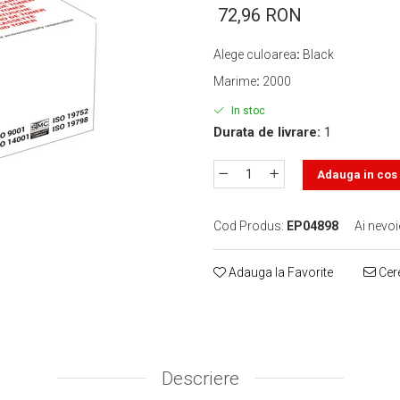
72,96 RON
Alege culoarea
:
Black
Marime
:
2000
In stoc
Durata de livrare:
1
Adauga in cos
Cod Produs:
EP04898
Ai nevoi
Adauga la Favorite
Cere
Descriere