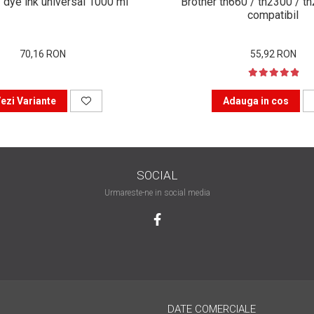
 dye ink universal 1000 ml
Brother tn660 / tn2300 / t
compatibil
70,16 RON
55,92 RON
ezi Variante
Adauga in cos
SOCIAL
Urmareste-ne in social media
DATE COMERCIALE