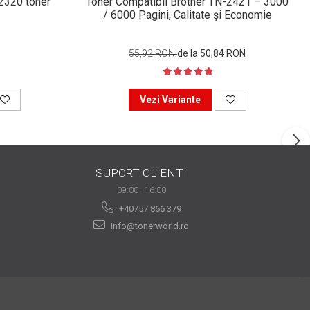
n2320 toner
Toner Compatibil Brother TN-2421 – 3000
/ 6000 Pagini, Calitate și Economie
55,92 RON
de la 50,84 RON
Vezi Variante
SUPORT CLIENTI
09:00 - 16:00
+40757 866 379
info@tonerworld.ro