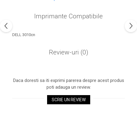
industria imprimării
Tot ce trebuie să cunoști
Imprimante Compatibile
despre controversa privind
imprimarea armelor de foc
Karst Stone Paper – hârtie
3D
DELL 3010cn
ecologică făcută din piatră
Diferența dintre
Review-uri
(0)
imprimantele inkjet și laser.
Ce să alegi?
TOP 5 cele mai rentabile
imprimante moderne
Daca doresti sa iti exprimi parerea despre acest produs
Cum să-ți îmbunătățești
poti adauga un review.
memoria? 7 Tehnici
mnemonice eficiente
SCRIE UN REVIEW
Viitorul cărților – e-bookuri
bazate pe descoperiri
și cărți fizice – ce ne
științifice
promit tehnologiile
5 metode pentru a-ți
moderne?
începe diminețile într-un
mod productiv