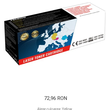
ajutorul unui printer 3D
Dezvoltarea pieții de
imprimante 3D folosite în
industria stomatologică
Evaluarea strategiei de
piață a imprimantelor 3D
până în 2026
Fericirea – starea care nu
poate fi amânată
Cum îți poți îngriji
imprimanta?
Imprimarea 3d în România
Reciclarea hârtiei – mituri
și adevăruri. Unde se
reciclează hârtia în
Fotografi care ne
România?
demonstrează că nu avem
nevoie de echipament
72,96 RON
Care tip de imprimantă e
scump pentru a face
mai bun: imprimantele cu
fotografii bune
Alege culoarea
:
Yellow