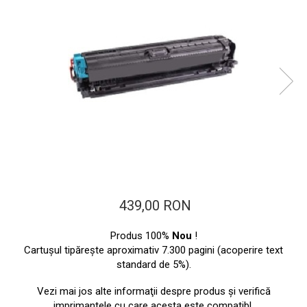
ajutorul unui printer 3D
Dezvoltarea pieții de
imprimante 3D folosite în
industria stomatologică
Evaluarea strategiei de
piață a imprimantelor 3D
până în 2026
Fericirea – starea care nu
poate fi amânată
Cum îți poți îngriji
imprimanta?
Imprimarea 3d în România
Reciclarea hârtiei – mituri
439,00 RON
și adevăruri. Unde se
reciclează hârtia în
Produs 100%
Nou
!
Fotografi care ne
România?
Cartuşul tipăreşte aproximativ 7.300 pagini (acoperire text
demonstrează că nu avem
standard de 5%).
nevoie de echipament
Care tip de imprimantă e
scump pentru a face
Vezi mai jos alte informaţii despre produs şi verifică
mai bun: imprimantele cu
fotografii bune
imprimantele cu care acesta este compatibl.