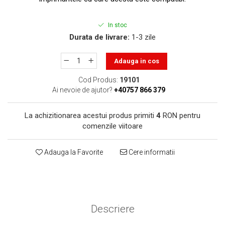
toner sau cele cu rezervor?
Care tip de cartuşe e mai
bun: OEM sau cele
In stoc
compatibile?
Durata de livrare:
1-3 zile
Expediții fotografice – 5
locuri secrete din România
Adauga in cos
unde să mergi pentru a
Cum să-ți ordonezi eficient
face fotografii
documentele necesare din
Cod Produs:
19101
Ai nevoie de ajutor?
+40757 866 379
casă?
De ce să nu renunți
niciodată la scrisul de
La achizitionarea acestui produs primiti
4
RON pentru
mână?
comenzile viitoare
Top 5 cele mai misterioase
fotografii din istorie
Adauga la Favorite
Cere informatii
Tehnica de birou și
efectele pe care le are
asupra sănătății. Cum
PC-ul, laptopul,
reduci riscurile?
imprimantele – ce să faci
Descriere
ca să le prelungești viața?
5 Trenduri principale în