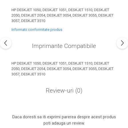
industria imprimării
HP DESKJET 1050, DESKJET 1051, DESKJET 1510, DESKJET
Tot ce trebuie să cunoști
2050, DESKJET 2054, DESKJET 3054, DESKJET 3055, DESKJET
despre controversa privind
3057, DESKJET 3510
imprimarea armelor de foc
Karst Stone Paper – hârtie
Informatii conformitate produs
3D
ecologică făcută din piatră
Diferența dintre
Imprimante Compatibile
imprimantele inkjet și laser.
Ce să alegi?
TOP 5 cele mai rentabile
HP DESKJET 1050, DESKJET 1051, DESKJET 1510, DESKJET
imprimante moderne
2050, DESKJET 2054, DESKJET 3054, DESKJET 3055, DESKJET
3057, DESKJET 3510
Cum să-ți îmbunătățești
memoria? 7 Tehnici
Review-uri
(0)
mnemonice eficiente
Viitorul cărților – e-bookuri
bazate pe descoperiri
și cărți fizice – ce ne
științifice
promit tehnologiile
5 metode pentru a-ți
moderne?
Daca doresti sa iti exprimi parerea despre acest produs
începe diminețile într-un
poti adauga un review.
mod productiv