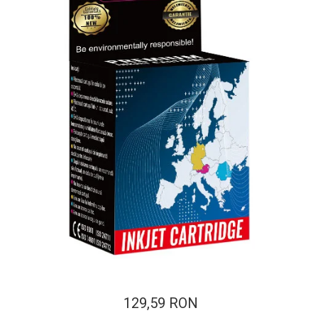
ajutorul unui printer 3D
Dezvoltarea pieții de
imprimante 3D folosite în
industria stomatologică
Evaluarea strategiei de
piață a imprimantelor 3D
până în 2026
Fericirea – starea care nu
poate fi amânată
Cum îți poți îngriji
imprimanta?
Imprimarea 3d în România
Reciclarea hârtiei – mituri
și adevăruri. Unde se
reciclează hârtia în
Fotografi care ne
România?
demonstrează că nu avem
nevoie de echipament
Care tip de imprimantă e
scump pentru a face
129,59 RON
mai bun: imprimantele cu
fotografii bune