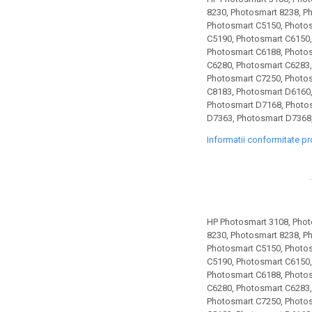
toner sau cele cu rezervor?
Care tip de cartuşe e mai
8230, Photosmart 8238, P
Photosmart C5150, Photos
bun: OEM sau cele
C5190, Photosmart C6150,
compatibile?
Expediții fotografice – 5
Photosmart C6188, Photos
C6280, Photosmart C6283,
locuri secrete din România
Photosmart C7250, Photos
unde să mergi pentru a
C8183, Photosmart D6160,
Cum să-ți ordonezi eficient
face fotografii
Photosmart D7168, Photo
documentele necesare din
D7363, Photosmart D7368
casă?
De ce să nu renunți
Informatii conformitate p
niciodată la scrisul de
mână?
Top 5 cele mai misterioase
fotografii din istorie
Tehnica de birou și
HP Photosmart 3108, Phot
efectele pe care le are
8230, Photosmart 8238, P
Photosmart C5150, Photos
asupra sănătății. Cum
PC-ul, laptopul,
C5190, Photosmart C6150,
reduci riscurile?
imprimantele – ce să faci
Photosmart C6188, Photos
C6280, Photosmart C6283,
ca să le prelungești viața?
5 Trenduri principale în
Photosmart C7250, Photos