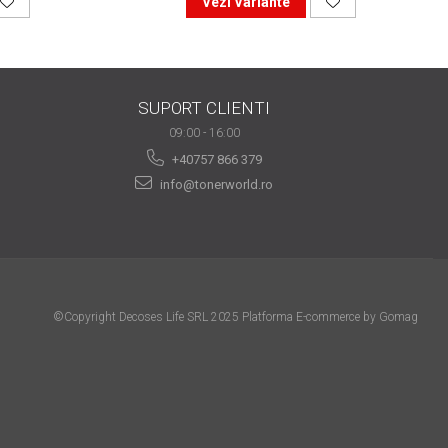
Vezi Variante
SUPORT CLIENTI
09:00 - 16:00
+40757 866 379
info@tonerworld.ro
©Copyright Decoses Life SRL 2025
Platforma E-commerce by Gomag