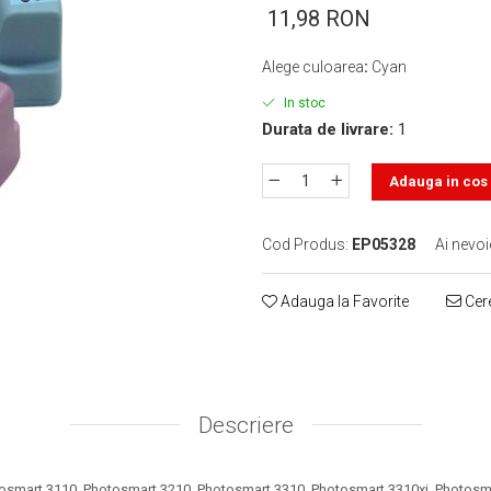
11,98 RON
Alege culoarea
:
Cyan
In stoc
Durata de livrare:
1
Adauga in cos
Cod Produs:
EP05328
Ai nevoi
Adauga la Favorite
Cere
Descriere
osmart 3110, Photosmart 3210, Photosmart 3310, Photosmart 3310xi, Photosm