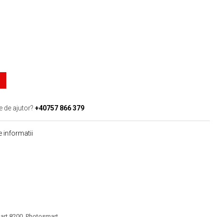
e de ajutor?
+40757 866 379
 informatii
art 8200, Photosmart