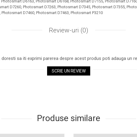
 Photosmart D6163, Photosmart D6168, Photosmart D7155, Photosmart D7160
smart D7260, Photosmart D7263, Photosmart D7345, Photosmart D7355, Phot
, Photosmart D7460, Photosmart D7463, Photosmart P3210
Review-uri
(0)
 doresti sa iti exprimi parerea despre acest produs poti adauga un re
SCRIE UN REVIEW
Produse similare