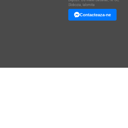
Depozit: Bd Matei Basarab, Nr 66,
Slobozia, Ialomita
Contacteaza-ne