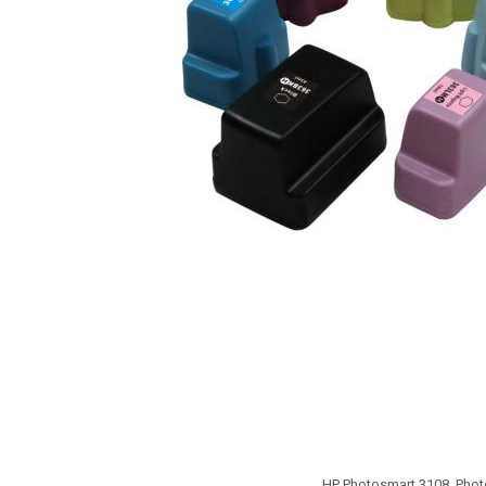
ajutorul unui printer 3D
Dezvoltarea pieții de
imprimante 3D folosite în
industria stomatologică
Evaluarea strategiei de
piață a imprimantelor 3D
până în 2026
Fericirea – starea care nu
poate fi amânată
Cum îți poți îngriji
imprimanta?
Imprimarea 3d în România
Reciclarea hârtiei – mituri
și adevăruri. Unde se
reciclează hârtia în
Fotografi care ne
România?
demonstrează că nu avem
nevoie de echipament
Care tip de imprimantă e
scump pentru a face
mai bun: imprimantele cu
fotografii bune
HP Photosmart 3108, Phot