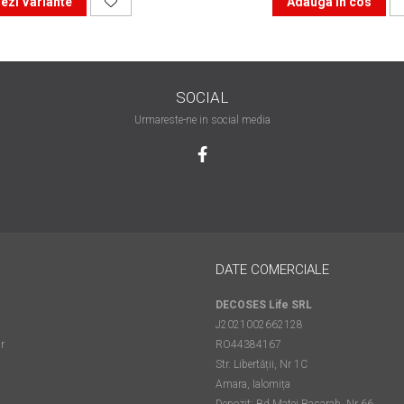
ezi Variante
Adauga in cos
SOCIAL
Urmareste-ne in social media
DATE COMERCIALE
DECOSES Life SRL
J2021002662128
r
RO44384167
Str. Libertății, Nr 1C
Amara, Ialomița