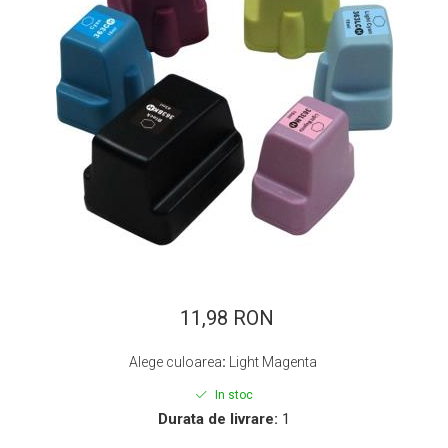
ajutorul unui printer 3D
Dezvoltarea pieții de
imprimante 3D folosite în
industria stomatologică
Evaluarea strategiei de
piață a imprimantelor 3D
până în 2026
Fericirea – starea care nu
poate fi amânată
Cum îți poți îngriji
imprimanta?
Imprimarea 3d în România
Reciclarea hârtiei – mituri
și adevăruri. Unde se
11,98 RON
reciclează hârtia în
Fotografi care ne
România?
Alege culoarea
:
Light Magenta
demonstrează că nu avem
nevoie de echipament
In stoc
Care tip de imprimantă e
scump pentru a face
Durata de livrare:
1
mai bun: imprimantele cu
fotografii bune