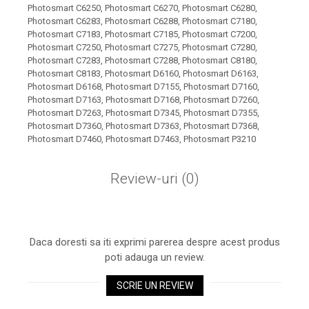
Xerox DocuCentre SC2020
Photosmart C6250, Photosmart C6270, Photosmart C6280,
– Noi perspective de
Photosmart C6283, Photosmart C6288, Photosmart C7180,
Photosmart C7183, Photosmart C7185, Photosmart C7200,
imprimare în epoca digitală
Imprimarea 3D – ce ne
Photosmart C7250, Photosmart C7275, Photosmart C7280,
așteaptă în următorii 10
Photosmart C7283, Photosmart C7288, Photosmart C8180,
Photosmart C8183, Photosmart D6160, Photosmart D6163,
ani?
10 site-uri pe care îți vei
Photosmart D6168, Photosmart D7155, Photosmart D7160,
Photosmart D7163, Photosmart D7168, Photosmart D7260,
petrece timpul în mod
Photosmart D7263, Photosmart D7345, Photosmart D7355,
productiv
Care sunt cele mai bune
Photosmart D7360, Photosmart D7363, Photosmart D7368,
Photosmart D7460, Photosmart D7463, Photosmart P3210
branduri de imprimante și
de ce?
5 site-uri pe care să le
Review-uri
(0)
folosești la imprimarea
fotografiilor
Recomandări pentru a
alege o imprimantă bună
Daca doresti sa iti exprimi parerea despre acest produs
Înlocuirea, în siguranță, a
poti adauga un review.
cartușului pentru
imprimantă: 9 momente
SCRIE UN REVIEW
Ce reprezintă și la ce
importante
folosesc imprimantele