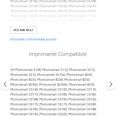
industria imprimării
Photosmart C6183, Photosmart C6185, Photosmart C6188,
Photosmart C6190, Photosmart C6200, Photosmart C6240,
Tot ce trebuie să cunoști
Photosmart C6250, Photosmart C6270, Photosmart C6280,
Photosmart C6283, Photosmart C6288, Photosmart C7180,
despre controversa privind
Photosmart C7183, Photosmart C7185, Photosmart C7200,
imprimarea armelor de foc
Karst Stone Paper – hârtie
Photosmart C7250, Photosmart C7275, Photosmart C7280,
3D
VEZI MAI MULT
Photosmart C7283, Photosmart C7288, Photosmart C8180,
ecologică făcută din piatră
Photosmart C8183, Photosmart D6160, Photosmart D6163,
Informatii conformitate produs
Photosmart D6168, Photosmart D7155, Photosmart D7160,
Diferența dintre
Photosmart D7163, Photosmart D7168, Photosmart D7260,
imprimantele inkjet și laser.
Photosmart D7263, Photosmart D7345, Photosmart D7355,
Imprimante Compatibile
Ce să alegi?
Photosmart D7360, Photosmart D7363, Photosmart D7368,
TOP 5 cele mai rentabile
Photosmart D7460, Photosmart D7463, Photosmart P3210
imprimante moderne
HP Photosmart 3108, Photosmart 3110, Photosmart 3210,
Cum să-ți îmbunătățești
Photosmart 3310, Photosmart 3310xi, Photosmart 8200,
memoria? 7 Tehnici
Photosmart 8230, Photosmart 8238, Photosmart 8250,
mnemonice eficiente
Photosmart 8250V, Photosmart 8250XI, Photosmart 8253,
Viitorul cărților – e-bookuri
Photosmart C5140, Photosmart C5150, Photosmart C5170,
bazate pe descoperiri
și cărți fizice – ce ne
Photosmart C5175, Photosmart C5180, Photosmart C5183,
științifice
promit tehnologiile
Photosmart C5188, Photosmart C5190, Photosmart C6150,
5 metode pentru a-ți
Photosmart C6170, Photosmart C6175, Photosmart C6180,
moderne?
începe diminețile într-un
Photosmart C6183, Photosmart C6185, Photosmart C6188,
Photosmart C6190, Photosmart C6200, Photosmart C6240,
mod productiv