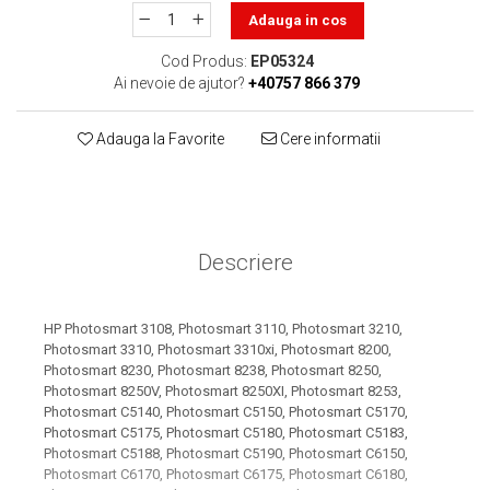
toner sau cele cu rezervor?
Care tip de cartuşe e mai
Adauga in cos
bun: OEM sau cele
Cod Produs:
EP05324
compatibile?
Expediții fotografice – 5
Ai nevoie de ajutor?
+40757 866 379
locuri secrete din România
unde să mergi pentru a
Adauga la Favorite
Cere informatii
Cum să-ți ordonezi eficient
face fotografii
documentele necesare din
casă?
De ce să nu renunți
niciodată la scrisul de
Descriere
mână?
Top 5 cele mai misterioase
fotografii din istorie
HP Photosmart 3108, Photosmart 3110, Photosmart 3210,
Tehnica de birou și
Photosmart 3310, Photosmart 3310xi, Photosmart 8200,
efectele pe care le are
Photosmart 8230, Photosmart 8238, Photosmart 8250,
Photosmart 8250V, Photosmart 8250XI, Photosmart 8253,
asupra sănătății. Cum
PC-ul, laptopul,
Photosmart C5140, Photosmart C5150, Photosmart C5170,
reduci riscurile?
imprimantele – ce să faci
Photosmart C5175, Photosmart C5180, Photosmart C5183,
Photosmart C5188, Photosmart C5190, Photosmart C6150,
ca să le prelungești viața?
5 Trenduri principale în
Photosmart C6170, Photosmart C6175, Photosmart C6180,