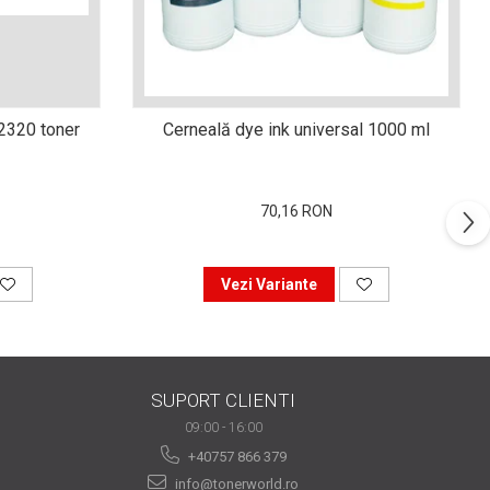
n2320 toner
Cerneală dye ink universal 1000 ml
70,16 RON
Vezi Variante
SUPORT CLIENTI
09:00 - 16:00
+40757 866 379
info@tonerworld.ro