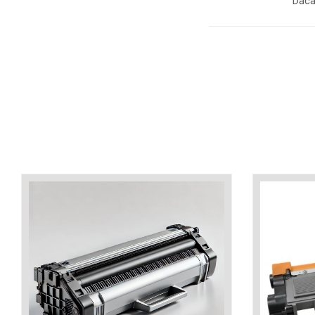
Daca
industria imprimării
Tot ce trebuie să cunoști
despre controversa privind
imprimarea armelor de foc
Karst Stone Paper – hârtie
3D
ecologică făcută din piatră
Diferența dintre
imprimantele inkjet și laser.
Ce să alegi?
TOP 5 cele mai rentabile
imprimante moderne
Cum să-ți îmbunătățești
memoria? 7 Tehnici
mnemonice eficiente
Viitorul cărților – e-bookuri
bazate pe descoperiri
și cărți fizice – ce ne
științifice
promit tehnologiile
5 metode pentru a-ți
moderne?
începe diminețile într-un
mod productiv