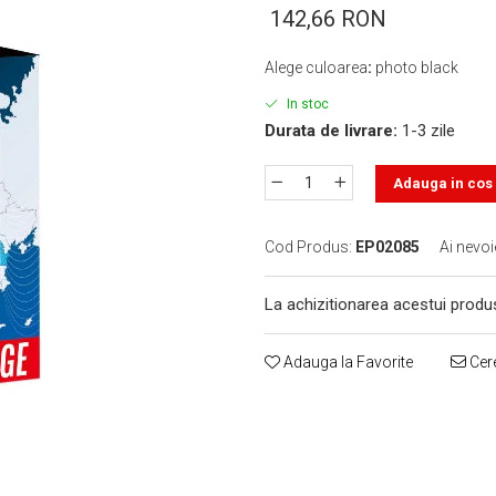
142,66 RON
Alege culoarea
:
photo black
In stoc
Durata de livrare:
1-3 zile
Adauga in cos
Cod Produs:
EP02085
Ai nevoi
La achizitionarea acestui produ
Adauga la Favorite
Cere