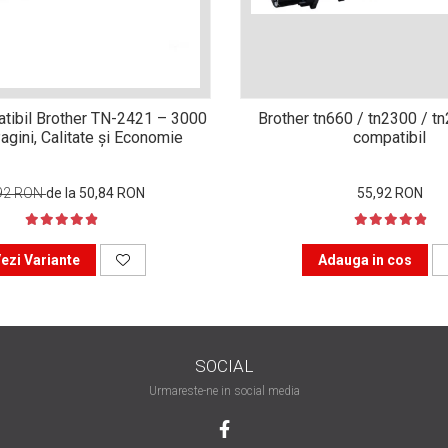
tibil Brother TN-2421 – 3000
Brother tn660 / tn2300 / t
agini, Calitate și Economie
compatibil
92 RON
de la 50,84 RON
55,92 RON
ezi Variante
Adauga in cos
SOCIAL
Urmareste-ne in social media