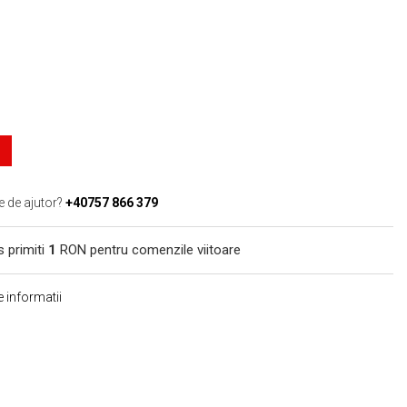
e de ajutor?
+40757 866 379
s primiti
1
RON pentru comenzile viitoare
 informatii