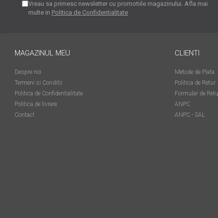
Vreau sa primesc newsletter cu promotiile magazinului. Afla mai
matriceale?
multe in
Politica de Confidentialitate
3 sfaturi care te vor ajuta
să moderezi consumul de
tuș din cartușele
Vrei să știi cum se reumple
imprimantei
MAGAZINUL MEU
CLIENTI
un cartuș? Iată câteva
explicații care-ți vor prinde
O recapitulare necesară: 5
Despre noi
Metode de Plata
bine
avantaje clare ale
Termeni si Conditii
Politica de Retur
Politica de Confidentialitate
Formular de Retu
imprimantelor de tip inkjet
Întreținerea corectă a
Politica de livrare
ANPC
imprimantelor
Contact
ANPC - SAL
multifuncționale
Tipuri de imprimante. Ce
alegi – inkjet sau laser?
4 aplicații care te vor ajuta
să devii mai organizat
Curiozități despre
imprimante
Semne că imprimanta ta