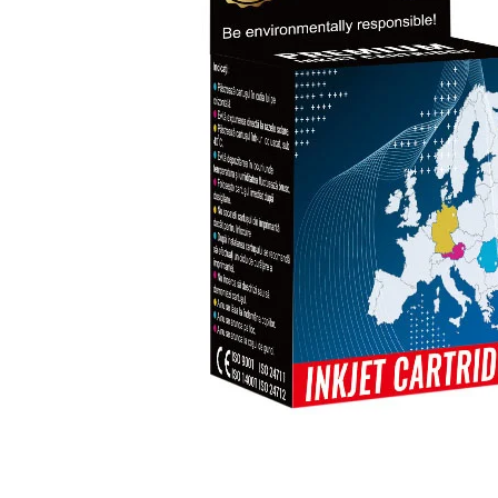
ajutorul unui printer 3D
Dezvoltarea pieții de
imprimante 3D folosite în
industria stomatologică
Evaluarea strategiei de
piață a imprimantelor 3D
până în 2026
Fericirea – starea care nu
poate fi amânată
Cum îți poți îngriji
imprimanta?
Imprimarea 3d în România
Reciclarea hârtiei – mituri
și adevăruri. Unde se
reciclează hârtia în
Fotografi care ne
România?
demonstrează că nu avem
nevoie de echipament
Care tip de imprimantă e
scump pentru a face
mai bun: imprimantele cu
fotografii bune