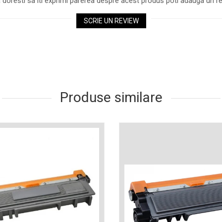
 doresti sa iti exprimi parerea despre acest produs poti adauga un re
SCRIE UN REVIEW
Produse similare