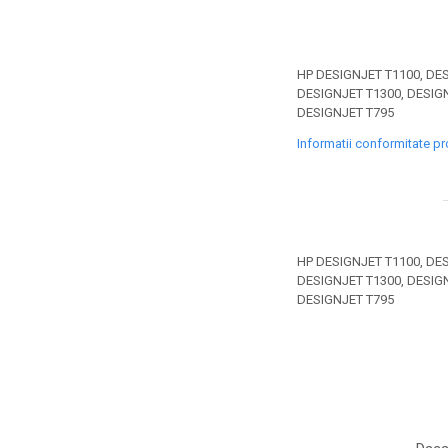
toner sau cele cu rezervor?
Care tip de cartuşe e mai
bun: OEM sau cele
compatibile?
Expediții fotografice – 5
HP DESIGNJET T1100, DES
DESIGNJET T1300, DESIGN
locuri secrete din România
DESIGNJET T795
unde să mergi pentru a
Cum să-ți ordonezi eficient
Informatii conformitate p
face fotografii
documentele necesare din
casă?
De ce să nu renunți
niciodată la scrisul de
mână?
Top 5 cele mai misterioase
HP DESIGNJET T1100, DES
fotografii din istorie
DESIGNJET T1300, DESIGN
DESIGNJET T795
Tehnica de birou și
efectele pe care le are
asupra sănătății. Cum
PC-ul, laptopul,
reduci riscurile?
imprimantele – ce să faci
ca să le prelungești viața?
5 Trenduri principale în