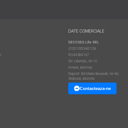
DATE COMERCIALE
DECOSES Life SRL
J2021002662128
r
RO44384167
Str. Libertății, Nr 1C
Amara, Ialomița
Depozit: Bd Matei Basarab, Nr 66,
Slobozia, Ialomita
Contacteaza-ne