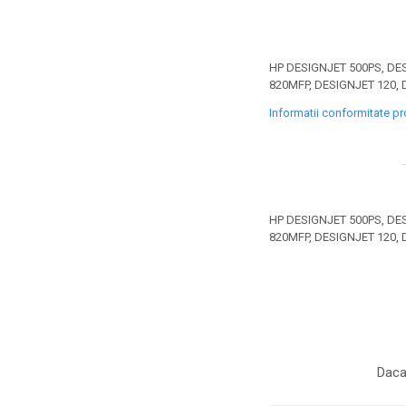
toner sau cele cu rezervor?
Care tip de cartuşe e mai
bun: OEM sau cele
compatibile?
Expediții fotografice – 5
HP DESIGNJET 500PS, DES
820MFP, DESIGNJET 120, 
locuri secrete din România
unde să mergi pentru a
Informatii conformitate p
Cum să-ți ordonezi eficient
face fotografii
documentele necesare din
casă?
De ce să nu renunți
niciodată la scrisul de
mână?
HP DESIGNJET 500PS, DES
Top 5 cele mai misterioase
820MFP, DESIGNJET 120, 
fotografii din istorie
Tehnica de birou și
efectele pe care le are
asupra sănătății. Cum
PC-ul, laptopul,
reduci riscurile?
imprimantele – ce să faci
Daca
ca să le prelungești viața?
5 Trenduri principale în