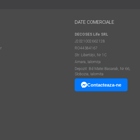
DATE COMERCIALE
DECOSES Life SRL
J2021002662128
r
RO44384167
Str. Libertății, Nr 1C
Amara, Ialomița
Depozit: Bd Matei Basarab, Nr 66,
Slobozia, Ialomita
Contacteaza-ne