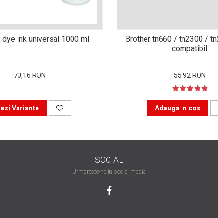
 dye ink universal 1000 ml
Brother tn660 / tn2300 / t
compatibil
70,16 RON
55,92 RON
ezi Variante
Adauga in cos
SOCIAL
Urmareste-ne in social media