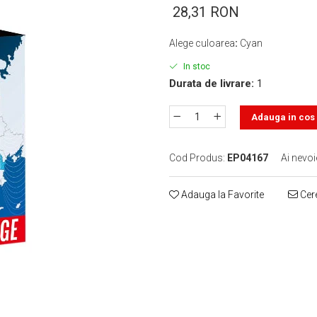
28,31 RON
Alege culoarea
:
Cyan
In stoc
Durata de livrare:
1
Adauga in cos
Cod Produs:
EP04167
Ai nevoi
Adauga la Favorite
Cere