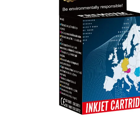
ajutorul unui printer 3D
Dezvoltarea pieții de
imprimante 3D folosite în
industria stomatologică
Evaluarea strategiei de
piață a imprimantelor 3D
până în 2026
Fericirea – starea care nu
poate fi amânată
Cum îți poți îngriji
imprimanta?
Imprimarea 3d în România
Reciclarea hârtiei – mituri
și adevăruri. Unde se
reciclează hârtia în
Fotografi care ne
România?
demonstrează că nu avem
nevoie de echipament
Care tip de imprimantă e
scump pentru a face
mai bun: imprimantele cu
fotografii bune