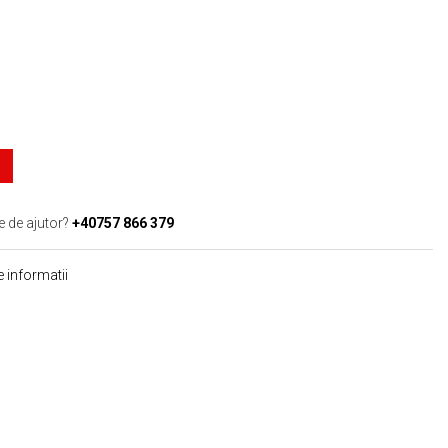
e de ajutor?
+40757 866 379
 informatii