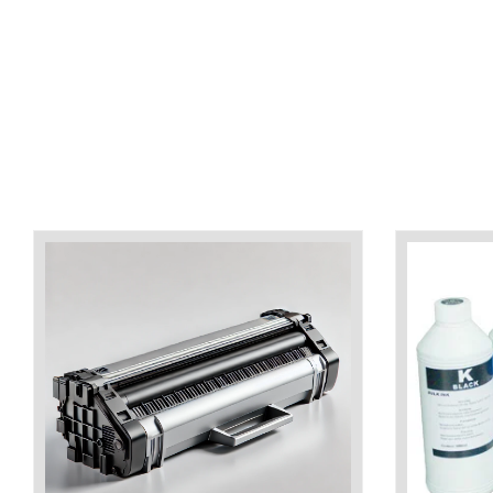
industria imprimării
Tot ce trebuie să cunoști
despre controversa privind
imprimarea armelor de foc
Karst Stone Paper – hârtie
3D
ecologică făcută din piatră
Diferența dintre
imprimantele inkjet și laser.
Ce să alegi?
TOP 5 cele mai rentabile
imprimante moderne
Cum să-ți îmbunătățești
memoria? 7 Tehnici
mnemonice eficiente
Viitorul cărților – e-bookuri
bazate pe descoperiri
și cărți fizice – ce ne
științifice
promit tehnologiile
5 metode pentru a-ți
moderne?
începe diminețile într-un
mod productiv