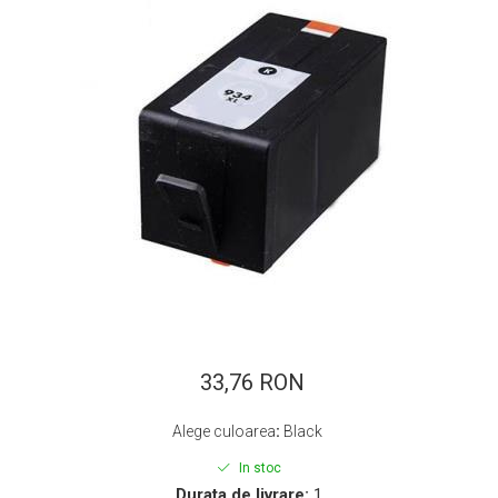
ajutorul unui printer 3D
Dezvoltarea pieții de
imprimante 3D folosite în
industria stomatologică
Evaluarea strategiei de
piață a imprimantelor 3D
până în 2026
Fericirea – starea care nu
poate fi amânată
Cum îți poți îngriji
imprimanta?
Imprimarea 3d în România
Reciclarea hârtiei – mituri
și adevăruri. Unde se
reciclează hârtia în
33,76 RON
Fotografi care ne
România?
demonstrează că nu avem
Alege culoarea
:
Black
nevoie de echipament
Care tip de imprimantă e
scump pentru a face
In stoc
mai bun: imprimantele cu
fotografii bune
Durata de livrare:
1