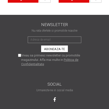
matriceale?
3 sfaturi care te vor ajuta
să moderezi consumul de
tuș din cartușele
Vrei să știi cum se reumple
NEWSLETTER
imprimantei
un cartuș? Iată câteva
Nu rata ofertele si promotiile noastre
explicații care-ți vor prinde
O recapitulare necesară: 5
bine
avantaje clare ale
imprimantelor de tip inkjet
Întreținerea corectă a
Vreau sa primesc newsletter cu promotiile
imprimantelor
magazinului. Afla mai multe in
Politica de
multifuncționale
Confidentialitate
Tipuri de imprimante. Ce
alegi – inkjet sau laser?
4 aplicații care te vor ajuta
SOCIAL
să devii mai organizat
Urmareste-ne in social media
Curiozități despre
imprimante
Semne că imprimanta ta