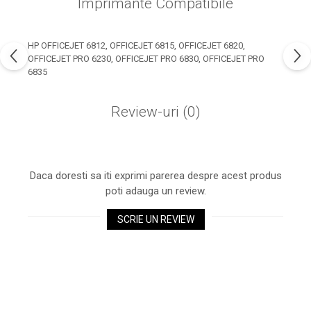
Imprimante Compatibile
industria imprimării
Tot ce trebuie să cunoști
despre controversa privind
HP OFFICEJET 6812, OFFICEJET 6815, OFFICEJET 6820,
OFFICEJET PRO 6230, OFFICEJET PRO 6830, OFFICEJET PRO
imprimarea armelor de foc
Karst Stone Paper – hârtie
6835
3D
ecologică făcută din piatră
Review-uri
(0)
Diferența dintre
imprimantele inkjet și laser.
Ce să alegi?
TOP 5 cele mai rentabile
imprimante moderne
Daca doresti sa iti exprimi parerea despre acest produs
poti adauga un review.
Cum să-ți îmbunătățești
memoria? 7 Tehnici
SCRIE UN REVIEW
mnemonice eficiente
Viitorul cărților – e-bookuri
bazate pe descoperiri
și cărți fizice – ce ne
științifice
promit tehnologiile
5 metode pentru a-ți
moderne?
începe diminețile într-un
mod productiv