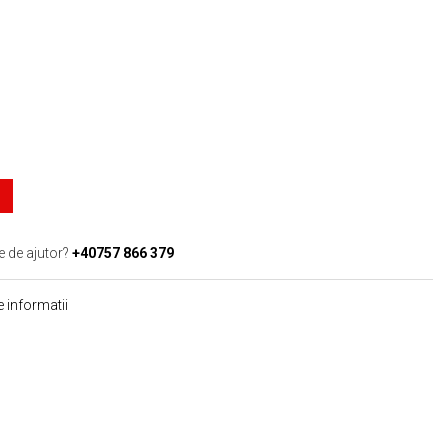
e de ajutor?
+40757 866 379
 informatii