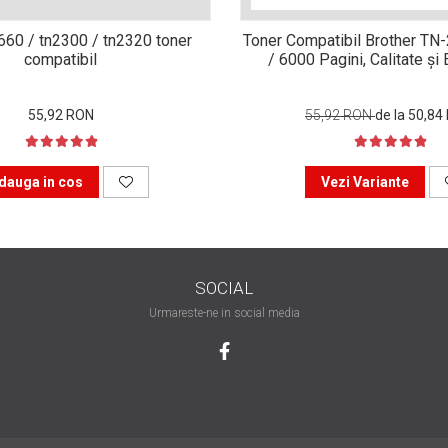
n660 / tn2300 / tn2320 toner
Toner Compatibil Brother TN
compatibil
/ 6000 Pagini, Calitate ș
55,92 RON
55,92 RON
de la 50,84
dauga in cos
Vezi Variante
SOCIAL
Urmareste-ne in social media