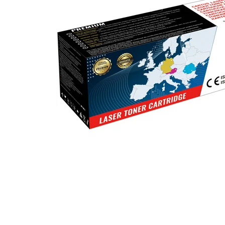
ajutorul unui printer 3D
Dezvoltarea pieții de
imprimante 3D folosite în
industria stomatologică
Evaluarea strategiei de
piață a imprimantelor 3D
până în 2026
Fericirea – starea care nu
poate fi amânată
Cum îți poți îngriji
imprimanta?
Imprimarea 3d în România
Reciclarea hârtiei – mituri
și adevăruri. Unde se
reciclează hârtia în
Fotografi care ne
România?
demonstrează că nu avem
nevoie de echipament
Care tip de imprimantă e
scump pentru a face
mai bun: imprimantele cu
fotografii bune