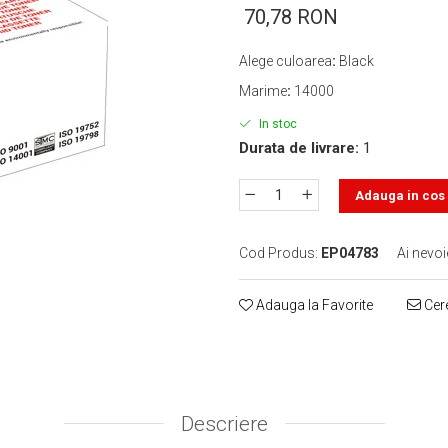
70,78 RON
Alege culoarea
:
Black
Marime
:
14000
In stoc
Durata de livrare:
1
Adauga in cos
Cod Produs:
EP04783
Ai nevoi
Adauga la Favorite
Cere
Descriere