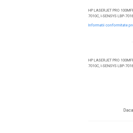
toner sau cele cu rezervor?
Care tip de cartuşe e mai
HP LASERJET PRO 100MFP
bun: OEM sau cele
7010C, I-SENSYS LBP-70
compatibile?
Expediții fotografice – 5
Informatii conformitate p
locuri secrete din România
unde să mergi pentru a
Cum să-ți ordonezi eficient
face fotografii
documentele necesare din
casă?
De ce să nu renunți
HP LASERJET PRO 100MFP
niciodată la scrisul de
7010C, I-SENSYS LBP-70
mână?
Top 5 cele mai misterioase
fotografii din istorie
Tehnica de birou și
efectele pe care le are
asupra sănătății. Cum
PC-ul, laptopul,
Daca
reduci riscurile?
imprimantele – ce să faci
ca să le prelungești viața?
5 Trenduri principale în