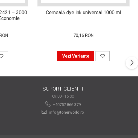
-2421 – 3000
Cerneală dye ink universal 1000 ml
i Economie
 RON
70,16 RON
Vezi Variante
SUPORT CLIENTI
09:00 - 16:00
+40757 866 379
info@tonerworld.ro