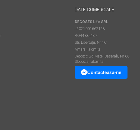
DATE COMERCIALE
DECOSES Life SRL
J2021002662128
r
RO44384167
Str. Libertății, Nr 1C
Amara, Ialomița
Depozit: Bd Matei Basarab, Nr 66,
Slobozia, Ialomita
Contacteaza-ne