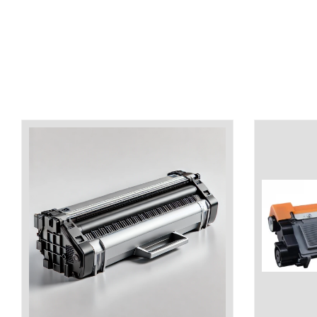
industria imprimării
Tot ce trebuie să cunoști
despre controversa privind
imprimarea armelor de foc
Karst Stone Paper – hârtie
3D
ecologică făcută din piatră
Diferența dintre
imprimantele inkjet și laser.
Ce să alegi?
TOP 5 cele mai rentabile
imprimante moderne
Cum să-ți îmbunătățești
memoria? 7 Tehnici
mnemonice eficiente
Viitorul cărților – e-bookuri
bazate pe descoperiri
și cărți fizice – ce ne
științifice
promit tehnologiile
5 metode pentru a-ți
moderne?
începe diminețile într-un
mod productiv