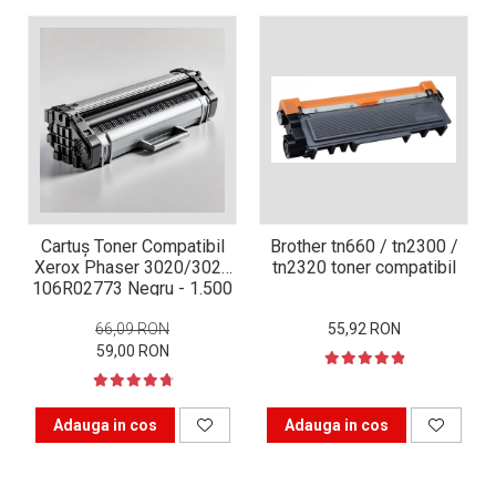
Xerox DocuCentre SC2020
– Noi perspective de
imprimare în epoca digitală
Imprimarea 3D – ce ne
așteaptă în următorii 10
ani?
10 site-uri pe care îți vei
petrece timpul în mod
productiv
Care sunt cele mai bune
branduri de imprimante și
Cartuș Toner Compatibil
Brother tn660 / tn2300 /
de ce?
Xerox Phaser 3020/3025
tn2320 toner compatibil
5 site-uri pe care să le
106R02773 Negru - 1.500
folosești la imprimarea
Pagini
fotografiilor
66,09 RON
55,92 RON
Recomandări pentru a
59,00 RON
alege o imprimantă bună
Înlocuirea, în siguranță, a
cartușului pentru
Adauga in cos
Adauga in cos
imprimantă: 9 momente
Ce reprezintă și la ce
importante
folosesc imprimantele