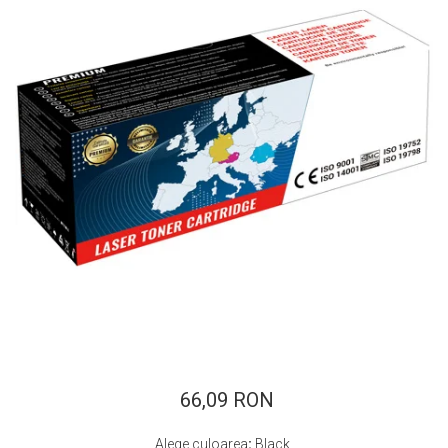
ajutorul unui printer 3D
Dezvoltarea pieții de
imprimante 3D folosite în
industria stomatologică
Evaluarea strategiei de
piață a imprimantelor 3D
până în 2026
Fericirea – starea care nu
poate fi amânată
Cum îți poți îngriji
imprimanta?
Imprimarea 3d în România
Reciclarea hârtiei – mituri
și adevăruri. Unde se
reciclează hârtia în
Fotografi care ne
România?
demonstrează că nu avem
nevoie de echipament
66,09 RON
Care tip de imprimantă e
scump pentru a face
mai bun: imprimantele cu
fotografii bune
Alege culoarea
:
Black