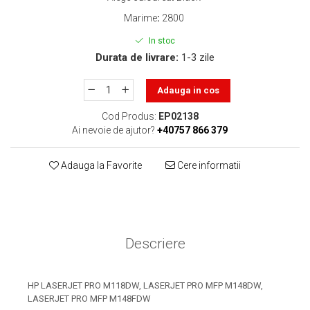
toner sau cele cu rezervor?
Care tip de cartuşe e mai
Marime
:
2800
bun: OEM sau cele
In stoc
compatibile?
Expediții fotografice – 5
Durata de livrare:
1-3 zile
locuri secrete din România
unde să mergi pentru a
Adauga in cos
Cum să-ți ordonezi eficient
face fotografii
documentele necesare din
Cod Produs:
EP02138
casă?
Ai nevoie de ajutor?
+40757 866 379
De ce să nu renunți
niciodată la scrisul de
Adauga la Favorite
Cere informatii
mână?
Top 5 cele mai misterioase
fotografii din istorie
Tehnica de birou și
efectele pe care le are
Descriere
asupra sănătății. Cum
PC-ul, laptopul,
reduci riscurile?
imprimantele – ce să faci
HP LASERJET PRO M118DW, LASERJET PRO MFP M148DW,
ca să le prelungești viața?
5 Trenduri principale în
LASERJET PRO MFP M148FDW