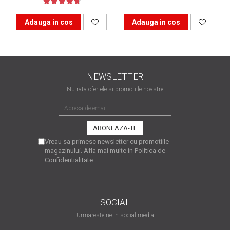
matriceale?
3 sfaturi care te vor ajuta
Adauga in cos
Adauga in cos
să moderezi consumul de
tuș din cartușele
Vrei să știi cum se reumple
imprimantei
un cartuș? Iată câteva
explicații care-ți vor prinde
O recapitulare necesară: 5
NEWSLETTER
bine
avantaje clare ale
Nu rata ofertele si promotiile noastre
imprimantelor de tip inkjet
Întreținerea corectă a
imprimantelor
multifuncționale
Tipuri de imprimante. Ce
Vreau sa primesc newsletter cu promotiile
alegi – inkjet sau laser?
magazinului. Afla mai multe in
Politica de
Confidentialitate
4 aplicații care te vor ajuta
să devii mai organizat
Curiozități despre
SOCIAL
imprimante
Urmareste-ne in social media
Semne că imprimanta ta