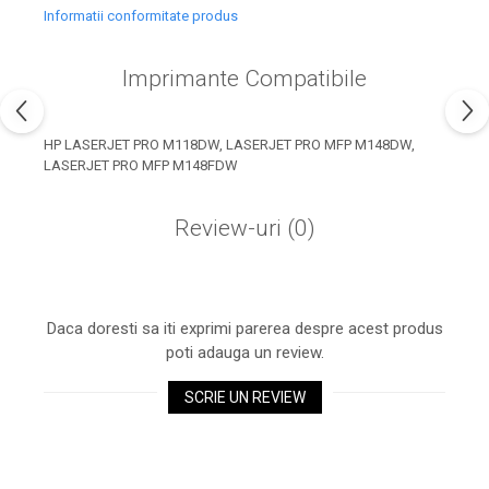
industria imprimării
Informatii conformitate produs
Tot ce trebuie să cunoști
despre controversa privind
Imprimante Compatibile
imprimarea armelor de foc
Karst Stone Paper – hârtie
3D
ecologică făcută din piatră
HP LASERJET PRO M118DW, LASERJET PRO MFP M148DW,
LASERJET PRO MFP M148FDW
Diferența dintre
imprimantele inkjet și laser.
Review-uri
(0)
Ce să alegi?
TOP 5 cele mai rentabile
imprimante moderne
Cum să-ți îmbunătățești
memoria? 7 Tehnici
Daca doresti sa iti exprimi parerea despre acest produs
poti adauga un review.
mnemonice eficiente
Viitorul cărților – e-bookuri
bazate pe descoperiri
și cărți fizice – ce ne
SCRIE UN REVIEW
științifice
promit tehnologiile
5 metode pentru a-ți
moderne?
începe diminețile într-un
mod productiv