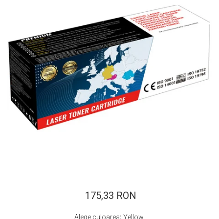
ajutorul unui printer 3D
Dezvoltarea pieții de
imprimante 3D folosite în
industria stomatologică
Evaluarea strategiei de
piață a imprimantelor 3D
până în 2026
Fericirea – starea care nu
poate fi amânată
Cum îți poți îngriji
imprimanta?
Imprimarea 3d în România
Reciclarea hârtiei – mituri
și adevăruri. Unde se
reciclează hârtia în
Fotografi care ne
România?
demonstrează că nu avem
nevoie de echipament
175,33 RON
Care tip de imprimantă e
scump pentru a face
mai bun: imprimantele cu
fotografii bune
Alege culoarea
:
Yellow