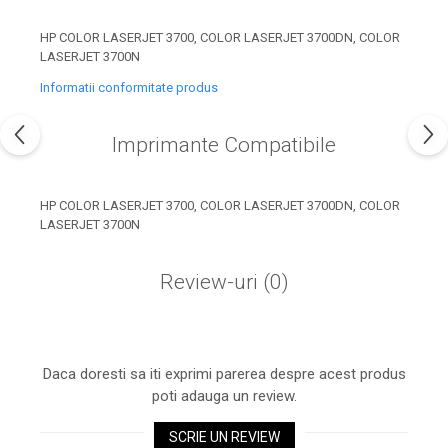
industria imprimării
HP COLOR LASERJET 3700, COLOR LASERJET 3700DN, COLOR
Tot ce trebuie să cunoști
LASERJET 3700N
despre controversa privind
imprimarea armelor de foc
Informatii conformitate produs
Karst Stone Paper – hârtie
3D
ecologică făcută din piatră
Imprimante Compatibile
Diferența dintre
imprimantele inkjet și laser.
Ce să alegi?
HP COLOR LASERJET 3700, COLOR LASERJET 3700DN, COLOR
TOP 5 cele mai rentabile
LASERJET 3700N
imprimante moderne
Cum să-ți îmbunătățești
Review-uri
(0)
memoria? 7 Tehnici
mnemonice eficiente
Viitorul cărților – e-bookuri
bazate pe descoperiri
și cărți fizice – ce ne
științifice
Daca doresti sa iti exprimi parerea despre acest produs
promit tehnologiile
5 metode pentru a-ți
poti adauga un review.
moderne?
începe diminețile într-un
SCRIE UN REVIEW
mod productiv