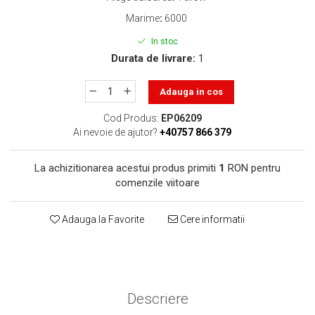
toner sau cele cu rezervor?
Care tip de cartuşe e mai
Marime
:
6000
bun: OEM sau cele
In stoc
compatibile?
Expediții fotografice – 5
Durata de livrare:
1
locuri secrete din România
unde să mergi pentru a
Adauga in cos
Cum să-ți ordonezi eficient
face fotografii
documentele necesare din
Cod Produs:
EP06209
casă?
Ai nevoie de ajutor?
+40757 866 379
De ce să nu renunți
niciodată la scrisul de
La achizitionarea acestui produs primiti
1
RON pentru
mână?
Top 5 cele mai misterioase
comenzile viitoare
fotografii din istorie
Tehnica de birou și
Adauga la Favorite
Cere informatii
efectele pe care le are
asupra sănătății. Cum
PC-ul, laptopul,
reduci riscurile?
imprimantele – ce să faci
ca să le prelungești viața?
Descriere
5 Trenduri principale în