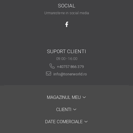
SOCIAL
are nevoie de ajutor
Urmareste-ne in social media
Fă o alegere corectă
pentru durabilitatea
funcționării unei
Cum să redai culoare
imprimante
clipelor din viața ta?
Comerț electronic –
SUPORT CLIENTI
avantaje
09:00 - 16:00
+40757 866 379
Ai nevoie de o imprimantă?
info@tonerworld.ro
Fii atent la câteva detalii
înainte de a achiziționa una
Fii în pas cu noile tehnologii
pentru confortul de zi cu zi
MAGAZINUL MEU
Transformăm strigătul
CLIENTI
disperării S.O.S. în S.O.N.
Top 5 cele mai necesare
DATE COMERCIALE
gadgeturi pentru a ușura