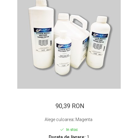
ajutorul unui printer 3D
Dezvoltarea pieții de
imprimante 3D folosite în
industria stomatologică
Evaluarea strategiei de
piață a imprimantelor 3D
până în 2026
Fericirea – starea care nu
poate fi amânată
Cum îți poți îngriji
imprimanta?
Imprimarea 3d în România
Reciclarea hârtiei – mituri
și adevăruri. Unde se
reciclează hârtia în
90,39 RON
Fotografi care ne
România?
demonstrează că nu avem
Alege culoarea
:
Magenta
nevoie de echipament
Care tip de imprimantă e
scump pentru a face
In stoc
mai bun: imprimantele cu
fotografii bune
Durata de livrare:
1