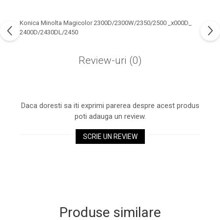
industria imprimării
Tot ce trebuie să cunoști
Konica Minolta Magicolor 2300D/2300W/2350/2500 _x000D_
despre controversa privind
2400D/2430DL/2450
imprimarea armelor de foc
Karst Stone Paper – hârtie
3D
Review-uri
(0)
ecologică făcută din piatră
Diferența dintre
imprimantele inkjet și laser.
Ce să alegi?
Daca doresti sa iti exprimi parerea despre acest produs
TOP 5 cele mai rentabile
poti adauga un review.
imprimante moderne
Cum să-ți îmbunătățești
SCRIE UN REVIEW
memoria? 7 Tehnici
mnemonice eficiente
Viitorul cărților – e-bookuri
bazate pe descoperiri
și cărți fizice – ce ne
științifice
promit tehnologiile
5 metode pentru a-ți
moderne?
începe diminețile într-un
Produse similare
mod productiv