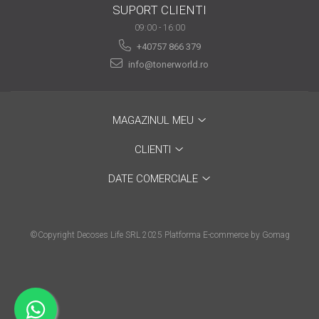
SUPORT CLIENTI
are nevoie de ajutor
09:00 - 16:00
Fă o alegere corectă
+40757 866 379
pentru durabilitatea
info@tonerworld.ro
funcționării unei
Cum să redai culoare
imprimante
clipelor din viața ta?
MAGAZINUL MEU
Comerț electronic –
avantaje
CLIENTI
Ai nevoie de o imprimantă?
DATE COMERCIALE
Fii atent la câteva detalii
înainte de a achiziționa una
Fii în pas cu noile tehnologii
pentru confortul de zi cu zi
©Copyright Decoses Life SRL 2025
Platforma E-commerce by Gomag
Transformăm strigătul
disperării S.O.S. în S.O.N.
Top 5 cele mai necesare
gadgeturi pentru a ușura