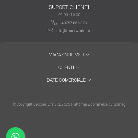
are nevoie de ajutor
SUPORT CLIENTI
09:00 - 16:00
Fă o alegere corectă
+40757 866 379
pentru durabilitatea
info@tonerworld.ro
funcționării unei
Cum să redai culoare
imprimante
clipelor din viața ta?
Comerț electronic –
MAGAZINUL MEU
avantaje
CLIENTI
Ai nevoie de o imprimantă?
Fii atent la câteva detalii
DATE COMERCIALE
înainte de a achiziționa una
Fii în pas cu noile tehnologii
pentru confortul de zi cu zi
©Copyright Decoses Life SRL 2025
Platforma E-commerce by Gomag
Transformăm strigătul
disperării S.O.S. în S.O.N.
Top 5 cele mai necesare
gadgeturi pentru a ușura