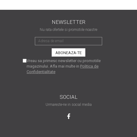
matriceale?
3 sfaturi care te vor ajuta
să moderezi consumul de
NEWSLETTER
tuș din cartușele
Vrei să știi cum se reumple
Nu rata ofertele si promotiile noastre
imprimantei
un cartuș? Iată câteva
explicații care-ți vor prinde
O recapitulare necesară: 5
bine
avantaje clare ale
imprimantelor de tip inkjet
Vreau sa primesc newsletter cu promotiile
Întreținerea corectă a
magazinului. Afla mai multe in
Politica de
imprimantelor
Confidentialitate
multifuncționale
Tipuri de imprimante. Ce
alegi – inkjet sau laser?
SOCIAL
4 aplicații care te vor ajuta
Urmareste-ne in social media
să devii mai organizat
Curiozități despre
imprimante
Semne că imprimanta ta