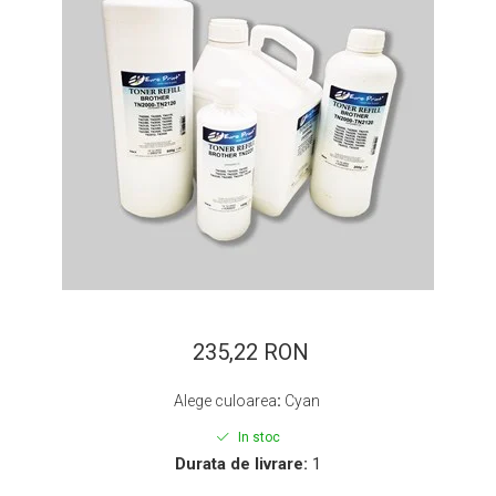
ajutorul unui printer 3D
Dezvoltarea pieții de
imprimante 3D folosite în
industria stomatologică
Evaluarea strategiei de
piață a imprimantelor 3D
până în 2026
Fericirea – starea care nu
poate fi amânată
Cum îți poți îngriji
imprimanta?
Imprimarea 3d în România
Reciclarea hârtiei – mituri
și adevăruri. Unde se
235,22 RON
reciclează hârtia în
Fotografi care ne
România?
Alege culoarea
:
Cyan
demonstrează că nu avem
nevoie de echipament
In stoc
Care tip de imprimantă e
scump pentru a face
Durata de livrare:
1
mai bun: imprimantele cu
fotografii bune