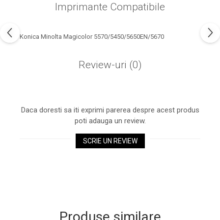
industria imprimării
Imprimante Compatibile
Tot ce trebuie să cunoști
despre controversa privind
Konica Minolta Magicolor 5570/5450/5650EN/5670
imprimarea armelor de foc
Karst Stone Paper – hârtie
3D
ecologică făcută din piatră
Review-uri
(0)
Diferența dintre
imprimantele inkjet și laser.
Ce să alegi?
TOP 5 cele mai rentabile
Daca doresti sa iti exprimi parerea despre acest produs
imprimante moderne
poti adauga un review.
Cum să-ți îmbunătățești
SCRIE UN REVIEW
memoria? 7 Tehnici
mnemonice eficiente
Viitorul cărților – e-bookuri
bazate pe descoperiri
și cărți fizice – ce ne
științifice
promit tehnologiile
5 metode pentru a-ți
moderne?
începe diminețile într-un
Produse similare
mod productiv