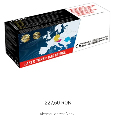
ajutorul unui printer 3D
Dezvoltarea pieții de
imprimante 3D folosite în
industria stomatologică
Evaluarea strategiei de
piață a imprimantelor 3D
până în 2026
Fericirea – starea care nu
poate fi amânată
Cum îți poți îngriji
imprimanta?
Imprimarea 3d în România
Reciclarea hârtiei – mituri
și adevăruri. Unde se
reciclează hârtia în
Fotografi care ne
România?
demonstrează că nu avem
nevoie de echipament
227,60 RON
Care tip de imprimantă e
scump pentru a face
mai bun: imprimantele cu
fotografii bune
Alege culoarea
:
Black