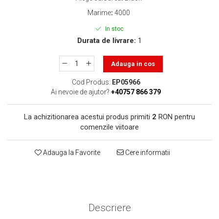
toner sau cele cu rezervor?
Care tip de cartuşe e mai
Marime
:
4000
bun: OEM sau cele
In stoc
compatibile?
Expediții fotografice – 5
Durata de livrare:
1
locuri secrete din România
unde să mergi pentru a
Adauga in cos
Cum să-ți ordonezi eficient
face fotografii
documentele necesare din
Cod Produs:
EP05966
casă?
Ai nevoie de ajutor?
+40757 866 379
De ce să nu renunți
niciodată la scrisul de
La achizitionarea acestui produs primiti
2
RON pentru
mână?
Top 5 cele mai misterioase
comenzile viitoare
fotografii din istorie
Tehnica de birou și
Adauga la Favorite
Cere informatii
efectele pe care le are
asupra sănătății. Cum
PC-ul, laptopul,
reduci riscurile?
imprimantele – ce să faci
ca să le prelungești viața?
Descriere
5 Trenduri principale în