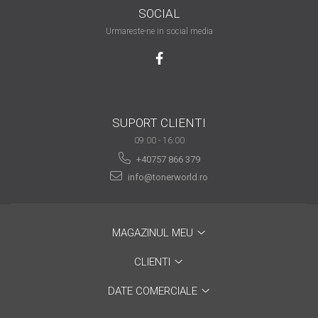
SOCIAL
are nevoie de ajutor
Urmareste-ne in social media
Fă o alegere corectă
pentru durabilitatea
funcționării unei
Cum să redai culoare
imprimante
clipelor din viața ta?
Comerț electronic –
SUPORT CLIENTI
avantaje
09:00 - 16:00
+40757 866 379
Ai nevoie de o imprimantă?
info@tonerworld.ro
Fii atent la câteva detalii
înainte de a achiziționa una
Fii în pas cu noile tehnologii
pentru confortul de zi cu zi
MAGAZINUL MEU
Transformăm strigătul
CLIENTI
disperării S.O.S. în S.O.N.
Top 5 cele mai necesare
DATE COMERCIALE
gadgeturi pentru a ușura