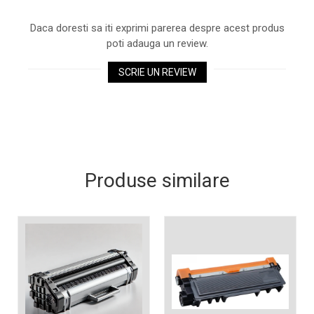
Xerox DocuCentre SC2020
– Noi perspective de
Daca doresti sa iti exprimi parerea despre acest produs
imprimare în epoca digitală
poti adauga un review.
Imprimarea 3D – ce ne
așteaptă în următorii 10
SCRIE UN REVIEW
ani?
10 site-uri pe care îți vei
petrece timpul în mod
productiv
Care sunt cele mai bune
branduri de imprimante și
de ce?
5 site-uri pe care să le
Produse similare
folosești la imprimarea
fotografiilor
Recomandări pentru a
alege o imprimantă bună
Înlocuirea, în siguranță, a
cartușului pentru
imprimantă: 9 momente
Ce reprezintă și la ce
importante
folosesc imprimantele