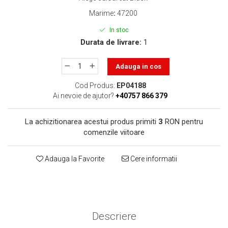
toner sau cele cu rezervor?
Care tip de cartuşe e mai
Marime
:
47200
bun: OEM sau cele
In stoc
compatibile?
Expediții fotografice – 5
Durata de livrare:
1
locuri secrete din România
unde să mergi pentru a
Adauga in cos
Cum să-ți ordonezi eficient
face fotografii
documentele necesare din
Cod Produs:
EP04188
casă?
Ai nevoie de ajutor?
+40757 866 379
De ce să nu renunți
niciodată la scrisul de
La achizitionarea acestui produs primiti
3
RON pentru
mână?
Top 5 cele mai misterioase
comenzile viitoare
fotografii din istorie
Tehnica de birou și
Adauga la Favorite
Cere informatii
efectele pe care le are
asupra sănătății. Cum
PC-ul, laptopul,
reduci riscurile?
imprimantele – ce să faci
ca să le prelungești viața?
Descriere
5 Trenduri principale în