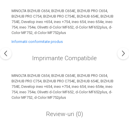
industria imprimării
MINOLTA BIZHUB C654, BIZHUB C654E, BIZHUB PRO C654,
Tot ce trebuie să cunoști
BIZHUB PRO C754, BIZHUB PRO C754E, BIZHUB 654E, BIZHUB
despre controversa privind
754E; Develop ineo +654, ineo +754, ineo 654, ineo 654e, ineo
imprimarea armelor de foc
754, ineo 754e; Olivetti d-Color MF652, d-Color MF652plus, d-
Karst Stone Paper – hârtie
3D
Color MF752, d-Color MF752plus
ecologică făcută din piatră
Informatii conformitate produs
Diferența dintre
imprimantele inkjet și laser.
Imprimante Compatibile
Ce să alegi?
TOP 5 cele mai rentabile
imprimante moderne
MINOLTA BIZHUB C654, BIZHUB C654E, BIZHUB PRO C654,
Cum să-ți îmbunătățești
BIZHUB PRO C754, BIZHUB PRO C754E, BIZHUB 654E, BIZHUB
memoria? 7 Tehnici
754E; Develop ineo +654, ineo +754, ineo 654, ineo 654e, ineo
754, ineo 754e; Olivetti d-Color MF652, d-Color MF652plus, d-
mnemonice eficiente
Viitorul cărților – e-bookuri
Color MF752, d-Color MF752plus
bazate pe descoperiri
și cărți fizice – ce ne
științifice
promit tehnologiile
Review-uri
(0)
5 metode pentru a-ți
moderne?
începe diminețile într-un
mod productiv