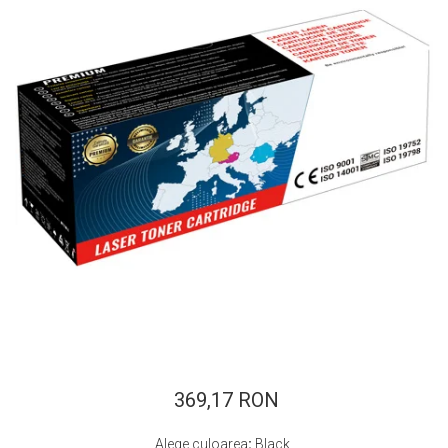
ajutorul unui printer 3D
Dezvoltarea pieții de
imprimante 3D folosite în
industria stomatologică
Evaluarea strategiei de
piață a imprimantelor 3D
până în 2026
Fericirea – starea care nu
poate fi amânată
Cum îți poți îngriji
imprimanta?
Imprimarea 3d în România
Reciclarea hârtiei – mituri
și adevăruri. Unde se
reciclează hârtia în
Fotografi care ne
România?
demonstrează că nu avem
nevoie de echipament
369,17 RON
Care tip de imprimantă e
scump pentru a face
mai bun: imprimantele cu
fotografii bune
Alege culoarea
:
Black