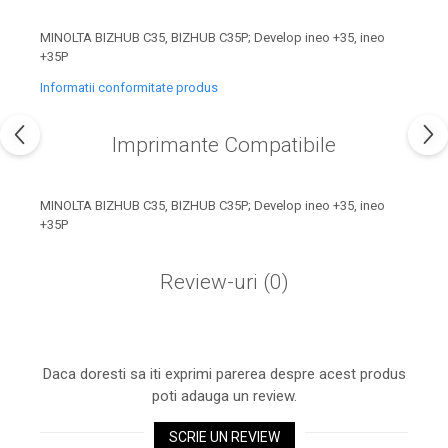
industria imprimării
MINOLTA BIZHUB C35, BIZHUB C35P; Develop ineo +35, ineo
Tot ce trebuie să cunoști
+35P
despre controversa privind
imprimarea armelor de foc
Informatii conformitate produs
Karst Stone Paper – hârtie
3D
ecologică făcută din piatră
Imprimante Compatibile
Diferența dintre
imprimantele inkjet și laser.
Ce să alegi?
MINOLTA BIZHUB C35, BIZHUB C35P; Develop ineo +35, ineo
TOP 5 cele mai rentabile
+35P
imprimante moderne
Cum să-ți îmbunătățești
Review-uri
(0)
memoria? 7 Tehnici
mnemonice eficiente
Viitorul cărților – e-bookuri
bazate pe descoperiri
și cărți fizice – ce ne
științifice
Daca doresti sa iti exprimi parerea despre acest produs
promit tehnologiile
5 metode pentru a-ți
poti adauga un review.
moderne?
începe diminețile într-un
SCRIE UN REVIEW
mod productiv