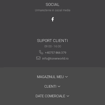
SOCIAL
are nevoie de ajutor
Urmareste-ne in social media
Fă o alegere corectă
pentru durabilitatea
funcționării unei
Cum să redai culoare
imprimante
clipelor din viața ta?
Comerț electronic –
SUPORT CLIENTI
avantaje
09:00 - 16:00
+40757 866 379
Ai nevoie de o imprimantă?
info@tonerworld.ro
Fii atent la câteva detalii
înainte de a achiziționa una
Fii în pas cu noile tehnologii
pentru confortul de zi cu zi
MAGAZINUL MEU
Transformăm strigătul
CLIENTI
disperării S.O.S. în S.O.N.
Top 5 cele mai necesare
DATE COMERCIALE
gadgeturi pentru a ușura