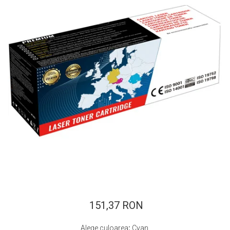
ajutorul unui printer 3D
Dezvoltarea pieții de
imprimante 3D folosite în
industria stomatologică
Evaluarea strategiei de
piață a imprimantelor 3D
până în 2026
Fericirea – starea care nu
poate fi amânată
Cum îți poți îngriji
imprimanta?
Imprimarea 3d în România
Reciclarea hârtiei – mituri
și adevăruri. Unde se
reciclează hârtia în
Fotografi care ne
România?
demonstrează că nu avem
nevoie de echipament
151,37 RON
Care tip de imprimantă e
scump pentru a face
mai bun: imprimantele cu
fotografii bune
Alege culoarea
:
Cyan