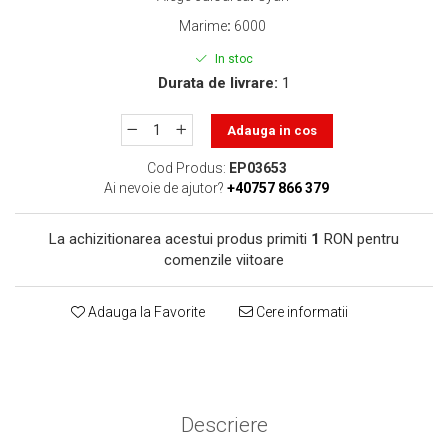
toner sau cele cu rezervor?
Care tip de cartuşe e mai
Marime
:
6000
bun: OEM sau cele
In stoc
compatibile?
Expediții fotografice – 5
Durata de livrare:
1
locuri secrete din România
unde să mergi pentru a
Adauga in cos
Cum să-ți ordonezi eficient
face fotografii
documentele necesare din
Cod Produs:
EP03653
casă?
Ai nevoie de ajutor?
+40757 866 379
De ce să nu renunți
niciodată la scrisul de
La achizitionarea acestui produs primiti
1
RON pentru
mână?
Top 5 cele mai misterioase
comenzile viitoare
fotografii din istorie
Tehnica de birou și
Adauga la Favorite
Cere informatii
efectele pe care le are
asupra sănătății. Cum
PC-ul, laptopul,
reduci riscurile?
imprimantele – ce să faci
ca să le prelungești viața?
Descriere
5 Trenduri principale în