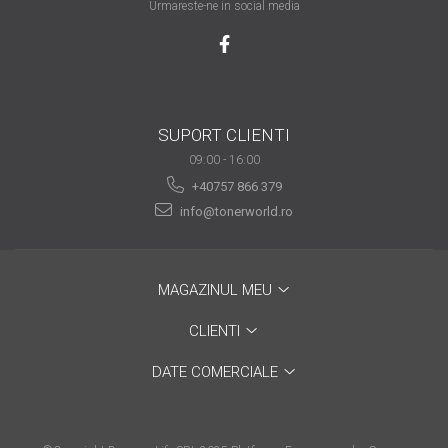
Urmareste-ne in social media
are nevoie de ajutor
Fă o alegere corectă
pentru durabilitatea
funcționării unei
Cum să redai culoare
imprimante
SUPORT CLIENTI
clipelor din viața ta?
09:00 - 16:00
Comerț electronic –
+40757 866 379
avantaje
info@tonerworld.ro
Ai nevoie de o imprimantă?
Fii atent la câteva detalii
înainte de a achiziționa una
Fii în pas cu noile tehnologii
MAGAZINUL MEU
pentru confortul de zi cu zi
CLIENTI
Transformăm strigătul
DATE COMERCIALE
disperării S.O.S. în S.O.N.
Top 5 cele mai necesare
gadgeturi pentru a ușura