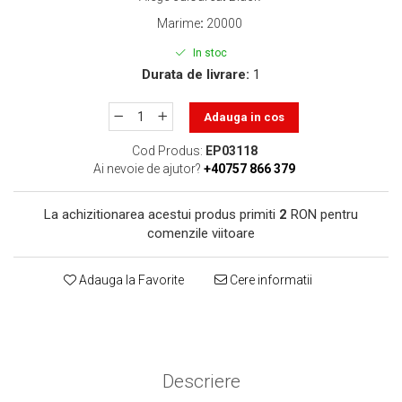
toner sau cele cu rezervor?
Care tip de cartuşe e mai
Marime
:
20000
bun: OEM sau cele
In stoc
compatibile?
Expediții fotografice – 5
Durata de livrare:
1
locuri secrete din România
unde să mergi pentru a
Adauga in cos
Cum să-ți ordonezi eficient
face fotografii
documentele necesare din
Cod Produs:
EP03118
casă?
Ai nevoie de ajutor?
+40757 866 379
De ce să nu renunți
niciodată la scrisul de
La achizitionarea acestui produs primiti
2
RON pentru
mână?
Top 5 cele mai misterioase
comenzile viitoare
fotografii din istorie
Tehnica de birou și
Adauga la Favorite
Cere informatii
efectele pe care le are
asupra sănătății. Cum
PC-ul, laptopul,
reduci riscurile?
imprimantele – ce să faci
ca să le prelungești viața?
Descriere
5 Trenduri principale în