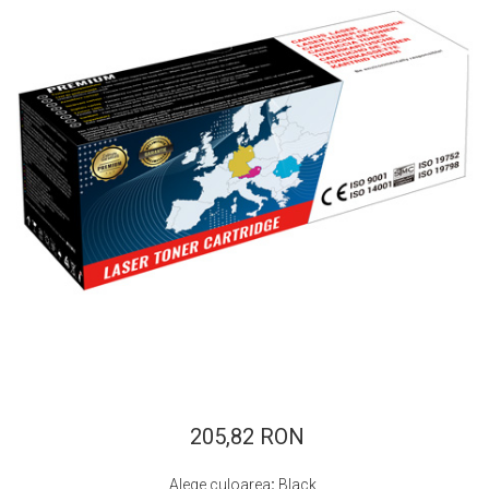
ajutorul unui printer 3D
Dezvoltarea pieții de
imprimante 3D folosite în
industria stomatologică
Evaluarea strategiei de
piață a imprimantelor 3D
până în 2026
Fericirea – starea care nu
poate fi amânată
Cum îți poți îngriji
imprimanta?
Imprimarea 3d în România
Reciclarea hârtiei – mituri
și adevăruri. Unde se
reciclează hârtia în
Fotografi care ne
România?
demonstrează că nu avem
nevoie de echipament
205,82 RON
Care tip de imprimantă e
scump pentru a face
mai bun: imprimantele cu
fotografii bune
Alege culoarea
:
Black