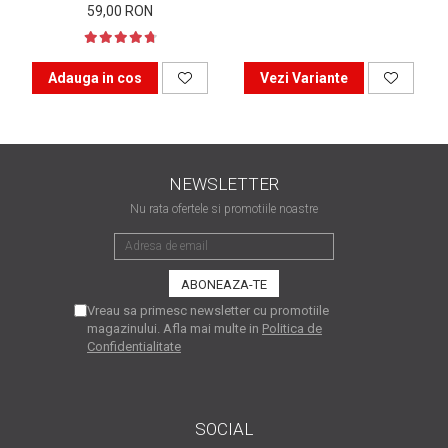
59,00 RON
matriceale?
3 sfaturi care te vor ajuta
să moderezi consumul de
tuș din cartușele
Adauga in cos
Vezi Variante
Vrei să știi cum se reumple
imprimantei
un cartuș? Iată câteva
explicații care-ți vor prinde
O recapitulare necesară: 5
bine
avantaje clare ale
NEWSLETTER
imprimantelor de tip inkjet
Întreținerea corectă a
Nu rata ofertele si promotiile noastre
imprimantelor
multifuncționale
Tipuri de imprimante. Ce
alegi – inkjet sau laser?
Vreau sa primesc newsletter cu promotiile
4 aplicații care te vor ajuta
magazinului. Afla mai multe in
Politica de
Confidentialitate
să devii mai organizat
Curiozități despre
imprimante
SOCIAL
Semne că imprimanta ta