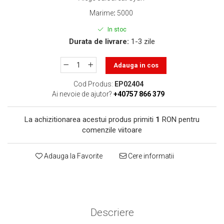
toner sau cele cu rezervor?
Care tip de cartuşe e mai
Marime
:
5000
bun: OEM sau cele
In stoc
compatibile?
Expediții fotografice – 5
Durata de livrare:
1-3 zile
locuri secrete din România
unde să mergi pentru a
Adauga in cos
Cum să-ți ordonezi eficient
face fotografii
documentele necesare din
Cod Produs:
EP02404
casă?
Ai nevoie de ajutor?
+40757 866 379
De ce să nu renunți
niciodată la scrisul de
La achizitionarea acestui produs primiti
1
RON pentru
mână?
Top 5 cele mai misterioase
comenzile viitoare
fotografii din istorie
Tehnica de birou și
Adauga la Favorite
Cere informatii
efectele pe care le are
asupra sănătății. Cum
PC-ul, laptopul,
reduci riscurile?
imprimantele – ce să faci
ca să le prelungești viața?
Descriere
5 Trenduri principale în