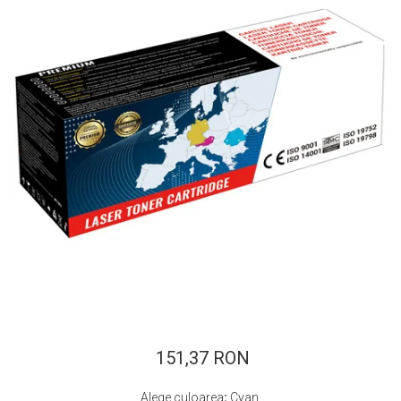
ajutorul unui printer 3D
Dezvoltarea pieții de
imprimante 3D folosite în
industria stomatologică
Evaluarea strategiei de
piață a imprimantelor 3D
până în 2026
Fericirea – starea care nu
poate fi amânată
Cum îți poți îngriji
imprimanta?
Imprimarea 3d în România
Reciclarea hârtiei – mituri
și adevăruri. Unde se
reciclează hârtia în
Fotografi care ne
România?
demonstrează că nu avem
nevoie de echipament
151,37 RON
Care tip de imprimantă e
scump pentru a face
mai bun: imprimantele cu
fotografii bune
Alege culoarea
:
Cyan