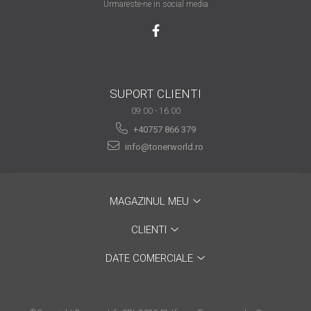
Urmareste-ne in social media
are nevoie de ajutor
Fă o alegere corectă
pentru durabilitatea
funcționării unei
Cum să redai culoare
imprimante
SUPORT CLIENTI
clipelor din viața ta?
09:00 - 16:00
Comerț electronic –
+40757 866 379
avantaje
info@tonerworld.ro
Ai nevoie de o imprimantă?
Fii atent la câteva detalii
înainte de a achiziționa una
Fii în pas cu noile tehnologii
MAGAZINUL MEU
pentru confortul de zi cu zi
CLIENTI
Transformăm strigătul
DATE COMERCIALE
disperării S.O.S. în S.O.N.
Top 5 cele mai necesare
gadgeturi pentru a ușura