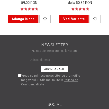
59,00 RON
de la 50,84 RON
matriceale?
3 sfaturi care te vor ajuta
să moderezi consumul de
tuș din cartușele
Adauga in cos
Vezi Variante
Vrei să știi cum se reumple
imprimantei
un cartuș? Iată câteva
explicații care-ți vor prinde
O recapitulare necesară: 5
bine
avantaje clare ale
NEWSLETTER
imprimantelor de tip inkjet
Întreținerea corectă a
Nu rata ofertele si promotiile noastre
imprimantelor
multifuncționale
Tipuri de imprimante. Ce
alegi – inkjet sau laser?
Vreau sa primesc newsletter cu promotiile
4 aplicații care te vor ajuta
magazinului. Afla mai multe in
Politica de
Confidentialitate
să devii mai organizat
Curiozități despre
imprimante
SOCIAL
Semne că imprimanta ta