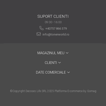
are nevoie de ajutor
Fă o alegere corectă
SUPORT CLIENTI
pentru durabilitatea
09:00 - 16:00
funcționării unei
Cum să redai culoare
+40757 866 379
imprimante
clipelor din viața ta?
info@tonerworld.ro
Comerț electronic –
avantaje
MAGAZINUL MEU
Ai nevoie de o imprimantă?
Fii atent la câteva detalii
CLIENTI
înainte de a achiziționa una
Fii în pas cu noile tehnologii
DATE COMERCIALE
pentru confortul de zi cu zi
Transformăm strigătul
disperării S.O.S. în S.O.N.
©Copyright Decoses Life SRL 2025
Platforma E-commerce by Gomag
Top 5 cele mai necesare
gadgeturi pentru a ușura