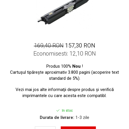
ajutorul unui printer 3D
Dezvoltarea pieții de
imprimante 3D folosite în
industria stomatologică
Evaluarea strategiei de
piață a imprimantelor 3D
până în 2026
Fericirea – starea care nu
169,40 RON
157,30 RON
poate fi amânată
Economisesti:
12,10
RON
Cum îți poți îngriji
imprimanta?
Produs 100%
Nou
!
Cartuşul tipăreşte aproximativ 3.800 pagini (acoperire text
Imprimarea 3d în România
standard de 5%).
Reciclarea hârtiei – mituri
Vezi mai jos alte informaţii despre produs şi verifică
și adevăruri. Unde se
imprimantele cu care acesta este compatibl.
reciclează hârtia în
Fotografi care ne
România?
demonstrează că nu avem
In stoc
nevoie de echipament
Care tip de imprimantă e
Durata de livrare:
1-3 zile
scump pentru a face
mai bun: imprimantele cu
fotografii bune