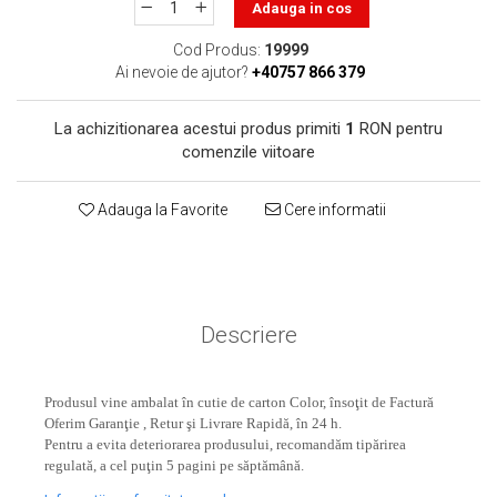
toner sau cele cu rezervor?
Adauga in cos
Care tip de cartuşe e mai
bun: OEM sau cele
Cod Produs:
19999
compatibile?
Ai nevoie de ajutor?
+40757 866 379
Expediții fotografice – 5
locuri secrete din România
La achizitionarea acestui produs primiti
1
RON pentru
unde să mergi pentru a
Cum să-ți ordonezi eficient
comenzile viitoare
face fotografii
documentele necesare din
casă?
Adauga la Favorite
Cere informatii
De ce să nu renunți
niciodată la scrisul de
mână?
Top 5 cele mai misterioase
fotografii din istorie
Descriere
Tehnica de birou și
efectele pe care le are
asupra sănătății. Cum
Produsul vine ambalat în cutie de carton Color, însoţit de Factură
PC-ul, laptopul,
Oferim Garanţie , Retur şi Livrare Rapidă, în 24 h.
reduci riscurile?
imprimantele – ce să faci
Pentru a evita deteriorarea produsului, recomandăm tipărirea
ca să le prelungești viața?
regulată, a cel puţin 5 pagini pe săptămână.
5 Trenduri principale în