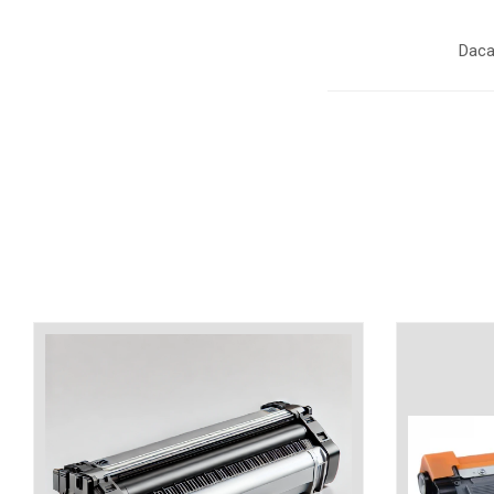
industria imprimării
Tot ce trebuie să cunoști
Daca
despre controversa privind
imprimarea armelor de foc
Karst Stone Paper – hârtie
3D
ecologică făcută din piatră
Diferența dintre
imprimantele inkjet și laser.
Ce să alegi?
TOP 5 cele mai rentabile
imprimante moderne
Cum să-ți îmbunătățești
memoria? 7 Tehnici
mnemonice eficiente
Viitorul cărților – e-bookuri
bazate pe descoperiri
și cărți fizice – ce ne
științifice
promit tehnologiile
5 metode pentru a-ți
moderne?
începe diminețile într-un
mod productiv