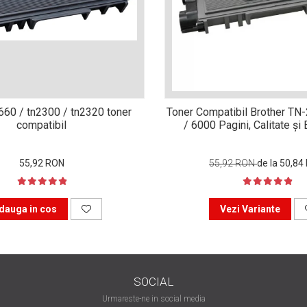
n660 / tn2300 / tn2320 toner
Toner Compatibil Brother TN
compatibil
/ 6000 Pagini, Calitate ș
55,92 RON
55,92 RON
de la 50,84
dauga in cos
Vezi Variante
SOCIAL
Urmareste-ne in social media