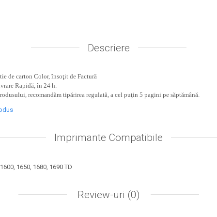
Descriere
ie de carton Color, însoţit de Factură
ivrare Rapidă, în 24 h.
produsului, recomandăm tipărirea regulată, a cel puţin 5 pagini pe săptămână.
rodus
Imprimante Compatibile
1600, 1650, 1680, 1690 TD
Review-uri
(0)