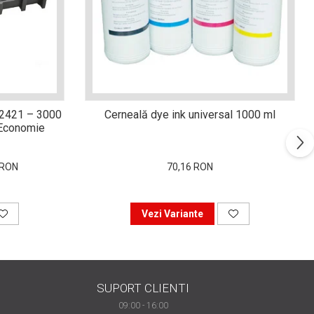
-2421 – 3000
Cerneală dye ink universal 1000 ml
i Economie
 RON
70,16 RON
Vezi Variante
SUPORT CLIENTI
09:00 - 16:00