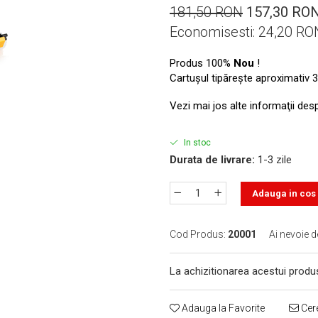
181,50 RON
157,30 RO
Economisesti:
24,20
RO
Produs 100%
Nou
!
Cartuşul tipăreşte aproximativ 3
Vezi mai jos alte informaţii des
In stoc
Durata de livrare:
1-3 zile
Adauga in cos
Cod Produs:
20001
Ai nevoie d
La achizitionarea acestui produ
Adauga la Favorite
Cere