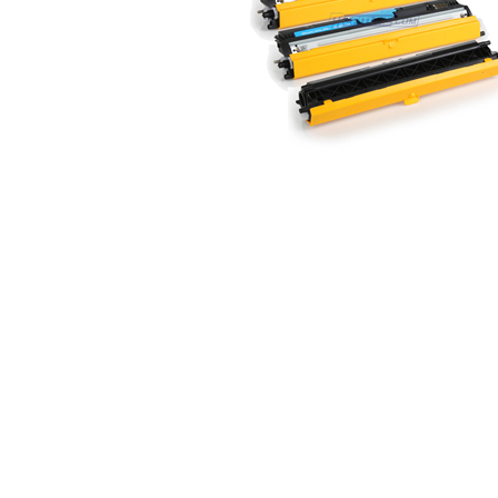
ajutorul unui printer 3D
Dezvoltarea pieții de
imprimante 3D folosite în
industria stomatologică
Evaluarea strategiei de
piață a imprimantelor 3D
până în 2026
Fericirea – starea care nu
poate fi amânată
Cum îți poți îngriji
imprimanta?
Imprimarea 3d în România
Reciclarea hârtiei – mituri
și adevăruri. Unde se
reciclează hârtia în
Fotografi care ne
România?
demonstrează că nu avem
nevoie de echipament
Care tip de imprimantă e
scump pentru a face
mai bun: imprimantele cu
fotografii bune