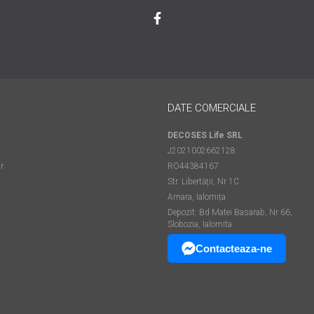
DATE COMERCIALE
DECOSES Life SRL
J2021002662128
r
RO44384167
Str. Libertății, Nr 1C
Amara, Ialomița
Depozit: Bd Matei Basarab, Nr 66,
Slobozia, Ialomita
Contacteaza-ne