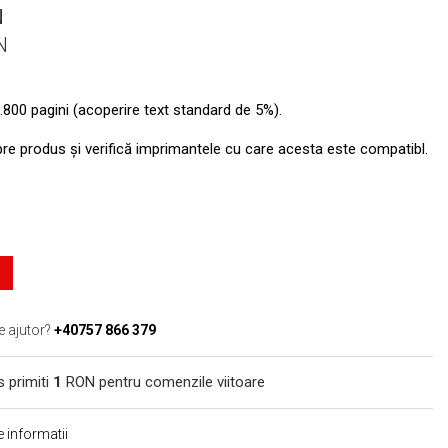
N
N
.800 pagini (acoperire text standard de 5%).
pre produs şi verifică imprimantele cu care acesta este compatibl.
e ajutor?
+40757 866 379
s primiti
1
RON pentru comenzile viitoare
 informatii