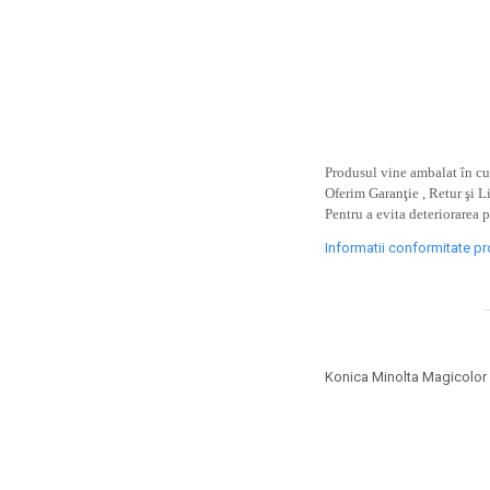
toner sau cele cu rezervor?
Care tip de cartuşe e mai
bun: OEM sau cele
compatibile?
Expediții fotografice – 5
locuri secrete din România
unde să mergi pentru a
Cum să-ți ordonezi eficient
face fotografii
documentele necesare din
Produsul vine ambalat în cut
Oferim Garanţie , Retur şi L
casă?
De ce să nu renunți
Pentru a evita deteriorarea 
niciodată la scrisul de
Informatii conformitate p
mână?
Top 5 cele mai misterioase
fotografii din istorie
Tehnica de birou și
efectele pe care le are
Konica Minolta Magicolor 
asupra sănătății. Cum
PC-ul, laptopul,
reduci riscurile?
imprimantele – ce să faci
ca să le prelungești viața?
5 Trenduri principale în