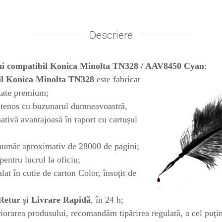
Descriere
ui compatibil Konica Minolta TN328 / AAV8450 Cyan
:
il
Konica Minolta TN328
este fabricat
itate premium;
ietenos cu buzunarul dumneavoastră,
ativă avantajoasă în raport cu cartușul
număr aproximativ de 28000 de pagini;
entru lucrul la oficiu;
at în cutie de carton Color, însoţit de
Retur
şi
Livrare Rapidă
, în 24 h;
riorarea produsului, recomandăm tipărirea regulată, a cel puţi