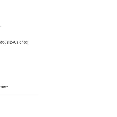
50i, BIZHUB C450i,
view.