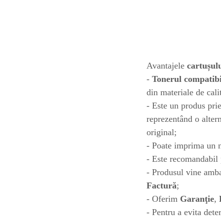
toner sau cele cu rezervor?
Care tip de cartuşe e mai
bun: OEM sau cele
compatibile?
Expediții fotografice – 5
locuri secrete din România
unde să mergi pentru a
Avantajele
cartușul
Cum să-ți ordonezi eficient
face fotografii
documentele necesare din
-
Tonerul compatib
casă?
din materiale de cal
De ce să nu renunți
- Este un produs pr
niciodată la scrisul de
reprezentând o altern
mână?
Top 5 cele mai misterioase
original;
fotografii din istorie
- Poate imprima un 
Tehnica de birou și
- Este recomandabil p
efectele pe care le are
- Produsul vine ambal
asupra sănătății. Cum
PC-ul, laptopul,
Factură
;
reduci riscurile?
imprimantele – ce să faci
- Oferim
Garanţie
,
ca să le prelungești viața?
5 Trenduri principale în
- Pentru a evita dete