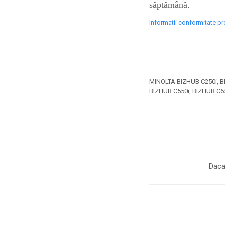
industria imprimării
săptămână.
Tot ce trebuie să cunoști
Informatii conformitate p
despre controversa privind
imprimarea armelor de foc
Karst Stone Paper – hârtie
3D
ecologică făcută din piatră
Diferența dintre
MINOLTA BIZHUB C250i, BI
imprimantele inkjet și laser.
BIZHUB C550i, BIZHUB C6
Ce să alegi?
TOP 5 cele mai rentabile
imprimante moderne
Cum să-ți îmbunătățești
memoria? 7 Tehnici
mnemonice eficiente
Daca
Viitorul cărților – e-bookuri
bazate pe descoperiri
și cărți fizice – ce ne
științifice
promit tehnologiile
5 metode pentru a-ți
moderne?
începe diminețile într-un
mod productiv