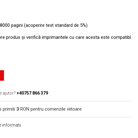
8000 pagini (acoperire text standard de 5%).
pre produs şi verifică imprimantele cu care acesta este compatibl.
e ajutor?
+40757 866 379
s primiti
3
RON pentru comenzile viitoare
 informatii