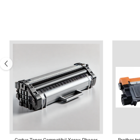
Xerox DocuCentre SC2020
– Noi perspective de
imprimare în epoca digitală
Imprimarea 3D – ce ne
așteaptă în următorii 10
ani?
10 site-uri pe care îți vei
petrece timpul în mod
productiv
Care sunt cele mai bune
branduri de imprimante și
de ce?
5 site-uri pe care să le
folosești la imprimarea
fotografiilor
Recomandări pentru a
alege o imprimantă bună
Înlocuirea, în siguranță, a
cartușului pentru
imprimantă: 9 momente
Ce reprezintă și la ce
importante
folosesc imprimantele