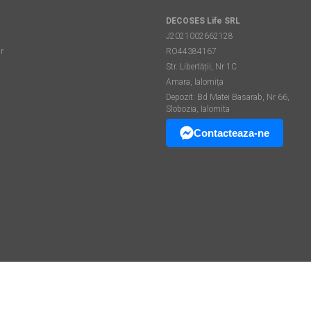
DECOSES Life SRL
J2021002662128
r
RO44384167
Str. Libertății, Nr 1C
Amara, Ialomița
Depozit: Bd Matei Basarab, Nr 66,
Slobozia, Ialomita
Contacteaza-ne