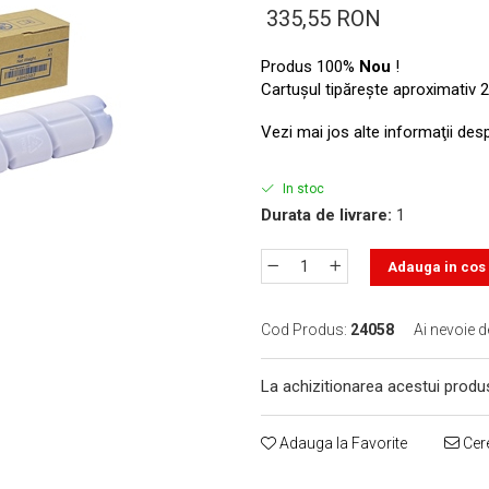
335,55 RON
Produs 100%
Nou
!
Cartuşul tipăreşte aproximativ 2
Vezi mai jos alte informaţii des
In stoc
Durata de livrare:
1
Adauga in cos
Cod Produs:
24058
Ai nevoie d
La achizitionarea acestui produ
Adauga la Favorite
Cere