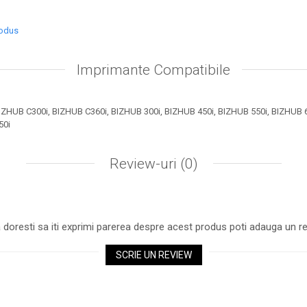
rodus
Imprimante Compatibile
ZHUB C300i, BIZHUB C360i, BIZHUB 300i, BIZHUB 450i, BIZHUB 550i, BIZHUB 6
50i
Review-uri
(0)
 doresti sa iti exprimi parerea despre acest produs poti adauga un re
SCRIE UN REVIEW