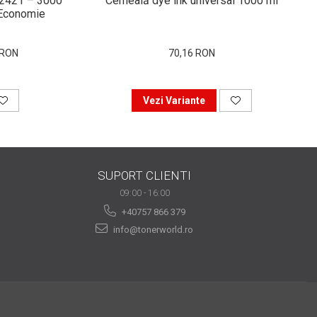
-2421 – 3000
Cerneală dye ink universal 1000 ml
i Economie
 RON
70,16 RON
Vezi Variante
SUPORT CLIENTI
09:00 - 16:00
+40757 866 379
info@tonerworld.ro