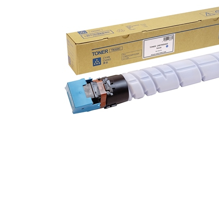
ajutorul unui printer 3D
Dezvoltarea pieții de
imprimante 3D folosite în
industria stomatologică
Evaluarea strategiei de
piață a imprimantelor 3D
până în 2026
Fericirea – starea care nu
poate fi amânată
Cum îți poți îngriji
imprimanta?
Imprimarea 3d în România
Reciclarea hârtiei – mituri
și adevăruri. Unde se
reciclează hârtia în
Fotografi care ne
România?
demonstrează că nu avem
nevoie de echipament
Care tip de imprimantă e
scump pentru a face
mai bun: imprimantele cu
fotografii bune