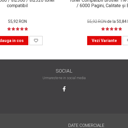
n660 / tn2300 / tn2320 toner
Toner Compatibil Brother TN
compatibil
/ 6000 Pagini, Calitate ș
55,92 RON
55,92 RON
de la 50,84
dauga in cos
Vezi Variante
SOCIAL
Urmareste-ne in social media
DATE COMERCIALE