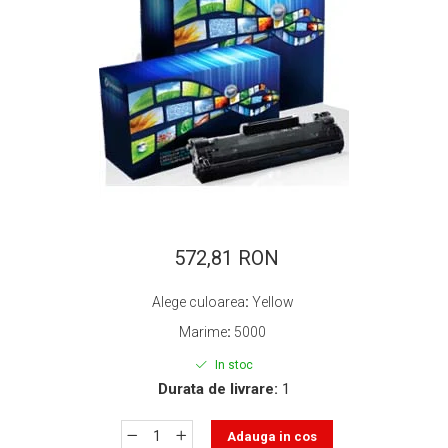
ajutorul unui printer 3D
Dezvoltarea pieții de
imprimante 3D folosite în
industria stomatologică
Evaluarea strategiei de
piață a imprimantelor 3D
până în 2026
Fericirea – starea care nu
poate fi amânată
Cum îți poți îngriji
imprimanta?
Imprimarea 3d în România
572,81 RON
Reciclarea hârtiei – mituri
Alege culoarea
:
Yellow
și adevăruri. Unde se
Marime
:
5000
reciclează hârtia în
Fotografi care ne
România?
In stoc
demonstrează că nu avem
Durata de livrare:
1
nevoie de echipament
Care tip de imprimantă e
scump pentru a face
mai bun: imprimantele cu
Adauga in cos
fotografii bune