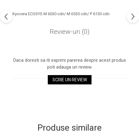
industria imprimării
Tot ce trebuie să cunoști
Kyocera ECOSYS M 6030 cdn/ M 6530 cdn/ P 6130 cdn
despre controversa privind
imprimarea armelor de foc
Review-uri
(0)
Karst Stone Paper – hârtie
3D
ecologică făcută din piatră
Diferența dintre
imprimantele inkjet și laser.
Daca doresti sa iti exprimi parerea despre acest produs
Ce să alegi?
poti adauga un review.
TOP 5 cele mai rentabile
imprimante moderne
SCRIE UN REVIEW
Cum să-ți îmbunătățești
memoria? 7 Tehnici
mnemonice eficiente
Viitorul cărților – e-bookuri
bazate pe descoperiri
și cărți fizice – ce ne
științifice
promit tehnologiile
5 metode pentru a-ți
Produse similare
moderne?
începe diminețile într-un
mod productiv