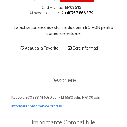
toner sau cele cu rezervor?
Care tip de cartuşe e mai
Cod Produs:
EP03613
bun: OEM sau cele
Ai nevoie de ajutor?
+40757 866 379
compatibile?
Expediții fotografice – 5
La achizitionarea acestui produs primiti
5
RON pentru
locuri secrete din România
comenzile viitoare
unde să mergi pentru a
Cum să-ți ordonezi eficient
face fotografii
documentele necesare din
Adauga la Favorite
Cere informatii
casă?
De ce să nu renunți
niciodată la scrisul de
mână?
Top 5 cele mai misterioase
fotografii din istorie
Descriere
Tehnica de birou și
efectele pe care le are
Kyocera ECOSYS M 6030 cdn/ M 6530 cdn/ P 6130 cdn
asupra sănătății. Cum
PC-ul, laptopul,
Informatii conformitate produs
reduci riscurile?
imprimantele – ce să faci
ca să le prelungești viața?
Imprimante Compatibile
5 Trenduri principale în