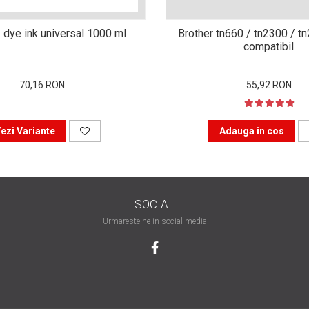
 dye ink universal 1000 ml
Brother tn660 / tn2300 / t
compatibil
70,16 RON
55,92 RON
ezi Variante
Adauga in cos
SOCIAL
Urmareste-ne in social media