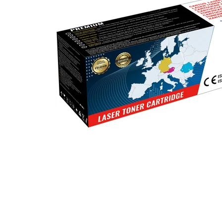
ajutorul unui printer 3D
Dezvoltarea pieții de
imprimante 3D folosite în
industria stomatologică
Evaluarea strategiei de
piață a imprimantelor 3D
până în 2026
Fericirea – starea care nu
poate fi amânată
Cum îți poți îngriji
imprimanta?
Imprimarea 3d în România
Reciclarea hârtiei – mituri
și adevăruri. Unde se
reciclează hârtia în
Fotografi care ne
România?
demonstrează că nu avem
nevoie de echipament
Care tip de imprimantă e
scump pentru a face
mai bun: imprimantele cu
fotografii bune