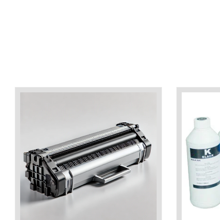
industria imprimării
Tot ce trebuie să cunoști
despre controversa privind
imprimarea armelor de foc
Karst Stone Paper – hârtie
3D
ecologică făcută din piatră
Diferența dintre
imprimantele inkjet și laser.
Ce să alegi?
TOP 5 cele mai rentabile
imprimante moderne
Cum să-ți îmbunătățești
memoria? 7 Tehnici
mnemonice eficiente
Viitorul cărților – e-bookuri
bazate pe descoperiri
și cărți fizice – ce ne
științifice
promit tehnologiile
5 metode pentru a-ți
moderne?
începe diminețile într-un
mod productiv