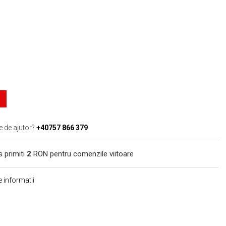
e de ajutor?
+40757 866 379
s primiti
2
RON pentru comenzile viitoare
 informatii