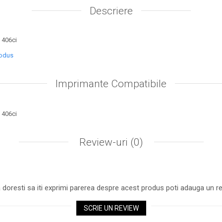
Descriere
 406ci
rodus
Imprimante Compatibile
 406ci
Review-uri
(0)
 doresti sa iti exprimi parerea despre acest produs poti adauga un re
SCRIE UN REVIEW