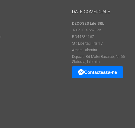
DATE COMERCIALE
DECOSES Life SRL
J2021002662128
r
RO44384167
Str. Libertății, Nr 1C
Amara, Ialomița
Depozit: Bd Matei Basarab, Nr 66,
Slobozia, Ialomita
Contacteaza-ne