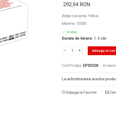
292,94 RON
Alege culoarea
:
Yellow
Marime
:
15000
In stoc
Durata de livrare:
1-3 zile
Adauga in cos
Cod Produs:
EP02328
Ai nevoi
La achizitionarea acestui produ
Adauga la Favorite
Cere