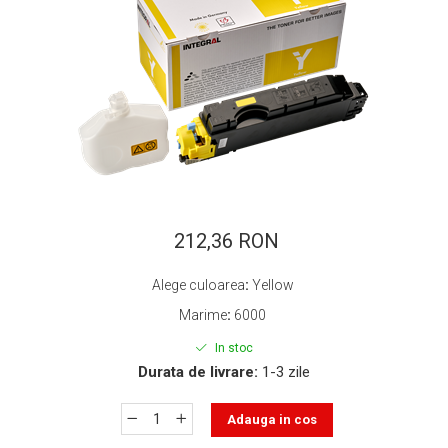
ajutorul unui printer 3D
Dezvoltarea pieții de
imprimante 3D folosite în
industria stomatologică
Evaluarea strategiei de
piață a imprimantelor 3D
până în 2026
Fericirea – starea care nu
poate fi amânată
Cum îți poți îngriji
imprimanta?
212,36 RON
Imprimarea 3d în România
Alege culoarea
:
Yellow
Reciclarea hârtiei – mituri
și adevăruri. Unde se
Marime
:
6000
reciclează hârtia în
Fotografi care ne
In stoc
România?
demonstrează că nu avem
Durata de livrare:
1-3 zile
nevoie de echipament
Care tip de imprimantă e
scump pentru a face
Adauga in cos
mai bun: imprimantele cu
fotografii bune