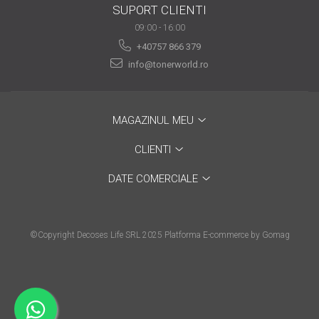
SUPORT CLIENTI
are nevoie de ajutor
09:00 - 16:00
Fă o alegere corectă
+40757 866 379
pentru durabilitatea
info@tonerworld.ro
funcționării unei
Cum să redai culoare
imprimante
clipelor din viața ta?
MAGAZINUL MEU
Comerț electronic –
avantaje
CLIENTI
Ai nevoie de o imprimantă?
DATE COMERCIALE
Fii atent la câteva detalii
înainte de a achiziționa una
Fii în pas cu noile tehnologii
pentru confortul de zi cu zi
©Copyright Decoses Life SRL 2025
Platforma E-commerce by Gomag
Transformăm strigătul
disperării S.O.S. în S.O.N.
Top 5 cele mai necesare
gadgeturi pentru a ușura