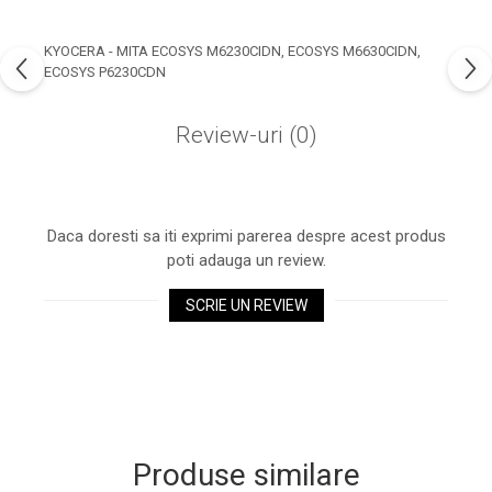
industria imprimării
Tot ce trebuie să cunoști
KYOCERA - MITA ECOSYS M6230CIDN, ECOSYS M6630CIDN,
despre controversa privind
ECOSYS P6230CDN
imprimarea armelor de foc
Karst Stone Paper – hârtie
3D
Review-uri
(0)
ecologică făcută din piatră
Diferența dintre
imprimantele inkjet și laser.
Ce să alegi?
Daca doresti sa iti exprimi parerea despre acest produs
TOP 5 cele mai rentabile
poti adauga un review.
imprimante moderne
Cum să-ți îmbunătățești
SCRIE UN REVIEW
memoria? 7 Tehnici
mnemonice eficiente
Viitorul cărților – e-bookuri
bazate pe descoperiri
și cărți fizice – ce ne
științifice
promit tehnologiile
5 metode pentru a-ți
moderne?
începe diminețile într-un
Produse similare
mod productiv