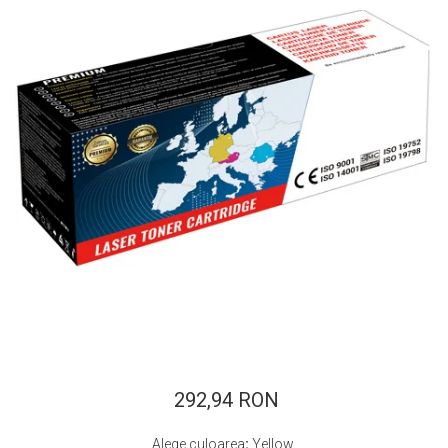
ajutorul unui printer 3D
Dezvoltarea pieții de
imprimante 3D folosite în
industria stomatologică
Evaluarea strategiei de
piață a imprimantelor 3D
până în 2026
Fericirea – starea care nu
poate fi amânată
Cum îți poți îngriji
imprimanta?
Imprimarea 3d în România
Reciclarea hârtiei – mituri
și adevăruri. Unde se
reciclează hârtia în
Fotografi care ne
România?
demonstrează că nu avem
nevoie de echipament
292,94 RON
Care tip de imprimantă e
scump pentru a face
mai bun: imprimantele cu
fotografii bune
Alege culoarea
:
Yellow