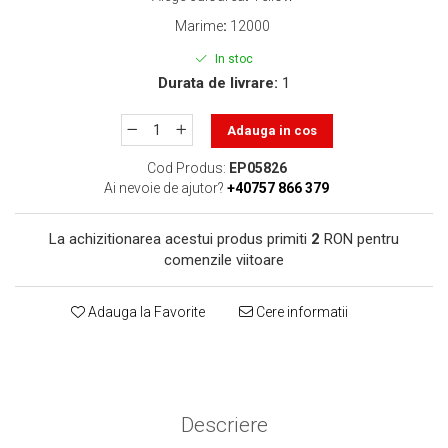
toner sau cele cu rezervor?
Care tip de cartuşe e mai
Marime
:
12000
bun: OEM sau cele
In stoc
compatibile?
Expediții fotografice – 5
Durata de livrare:
1
locuri secrete din România
unde să mergi pentru a
Adauga in cos
Cum să-ți ordonezi eficient
face fotografii
documentele necesare din
Cod Produs:
EP05826
casă?
Ai nevoie de ajutor?
+40757 866 379
De ce să nu renunți
niciodată la scrisul de
La achizitionarea acestui produs primiti
2
RON pentru
mână?
Top 5 cele mai misterioase
comenzile viitoare
fotografii din istorie
Tehnica de birou și
Adauga la Favorite
Cere informatii
efectele pe care le are
asupra sănătății. Cum
PC-ul, laptopul,
reduci riscurile?
imprimantele – ce să faci
ca să le prelungești viața?
Descriere
5 Trenduri principale în