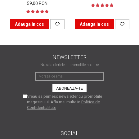
59,00 RON
matriceale?
3 sfaturi care te vor ajuta
să moderezi consumul de
tuș din cartușele
Adauga in cos
Adauga in cos
Vrei să știi cum se reumple
imprimantei
un cartuș? Iată câteva
explicații care-ți vor prinde
O recapitulare necesară: 5
bine
avantaje clare ale
NEWSLETTER
imprimantelor de tip inkjet
Întreținerea corectă a
Nu rata ofertele si promotiile noastre
imprimantelor
multifuncționale
Tipuri de imprimante. Ce
alegi – inkjet sau laser?
Vreau sa primesc newsletter cu promotiile
4 aplicații care te vor ajuta
magazinului. Afla mai multe in
Politica de
Confidentialitate
să devii mai organizat
Curiozități despre
imprimante
SOCIAL
Semne că imprimanta ta