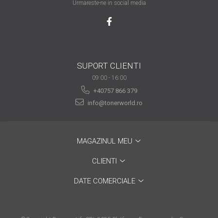
Urmareste-ne in social media
are nevoie de ajutor
Fă o alegere corectă
pentru durabilitatea
funcționării unei
Cum să redai culoare
imprimante
SUPORT CLIENTI
clipelor din viața ta?
09:00 - 16:00
Comerț electronic –
+40757 866 379
avantaje
info@tonerworld.ro
Ai nevoie de o imprimantă?
Fii atent la câteva detalii
înainte de a achiziționa una
Fii în pas cu noile tehnologii
MAGAZINUL MEU
pentru confortul de zi cu zi
CLIENTI
Transformăm strigătul
DATE COMERCIALE
disperării S.O.S. în S.O.N.
Top 5 cele mai necesare
gadgeturi pentru a ușura