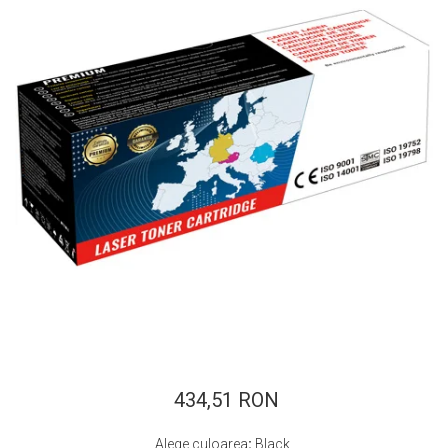
ajutorul unui printer 3D
Dezvoltarea pieții de
imprimante 3D folosite în
industria stomatologică
Evaluarea strategiei de
piață a imprimantelor 3D
până în 2026
Fericirea – starea care nu
poate fi amânată
Cum îți poți îngriji
imprimanta?
Imprimarea 3d în România
Reciclarea hârtiei – mituri
și adevăruri. Unde se
reciclează hârtia în
Fotografi care ne
România?
demonstrează că nu avem
nevoie de echipament
434,51 RON
Care tip de imprimantă e
scump pentru a face
mai bun: imprimantele cu
fotografii bune
Alege culoarea
:
Black