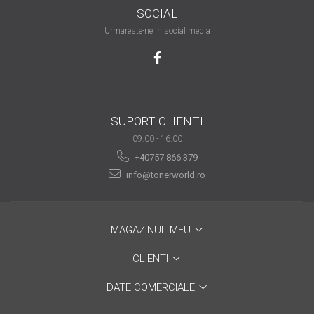
SOCIAL
are nevoie de ajutor
Urmareste-ne in social media
Fă o alegere corectă
pentru durabilitatea
funcționării unei
Cum să redai culoare
imprimante
clipelor din viața ta?
Comerț electronic –
SUPORT CLIENTI
avantaje
09:00 - 16:00
+40757 866 379
Ai nevoie de o imprimantă?
info@tonerworld.ro
Fii atent la câteva detalii
înainte de a achiziționa una
Fii în pas cu noile tehnologii
pentru confortul de zi cu zi
MAGAZINUL MEU
Transformăm strigătul
CLIENTI
disperării S.O.S. în S.O.N.
Top 5 cele mai necesare
DATE COMERCIALE
gadgeturi pentru a ușura