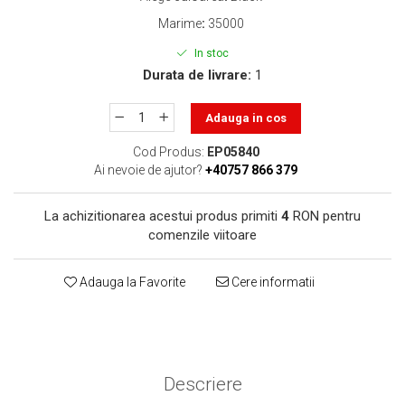
toner sau cele cu rezervor?
Care tip de cartuşe e mai
Marime
:
35000
bun: OEM sau cele
In stoc
compatibile?
Expediții fotografice – 5
Durata de livrare:
1
locuri secrete din România
unde să mergi pentru a
Adauga in cos
Cum să-ți ordonezi eficient
face fotografii
documentele necesare din
Cod Produs:
EP05840
casă?
Ai nevoie de ajutor?
+40757 866 379
De ce să nu renunți
niciodată la scrisul de
La achizitionarea acestui produs primiti
4
RON pentru
mână?
Top 5 cele mai misterioase
comenzile viitoare
fotografii din istorie
Tehnica de birou și
Adauga la Favorite
Cere informatii
efectele pe care le are
asupra sănătății. Cum
PC-ul, laptopul,
reduci riscurile?
imprimantele – ce să faci
ca să le prelungești viața?
Descriere
5 Trenduri principale în