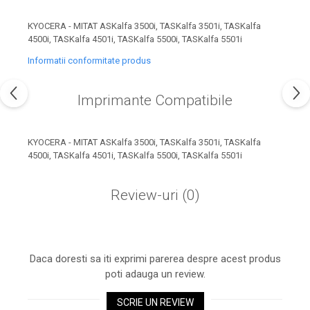
industria imprimării
KYOCERA - MITAT ASKalfa 3500i, TASKalfa 3501i, TASKalfa
Tot ce trebuie să cunoști
4500i, TASKalfa 4501i, TASKalfa 5500i, TASKalfa 5501i
despre controversa privind
imprimarea armelor de foc
Informatii conformitate produs
Karst Stone Paper – hârtie
3D
ecologică făcută din piatră
Imprimante Compatibile
Diferența dintre
imprimantele inkjet și laser.
Ce să alegi?
KYOCERA - MITAT ASKalfa 3500i, TASKalfa 3501i, TASKalfa
TOP 5 cele mai rentabile
4500i, TASKalfa 4501i, TASKalfa 5500i, TASKalfa 5501i
imprimante moderne
Cum să-ți îmbunătățești
Review-uri
(0)
memoria? 7 Tehnici
mnemonice eficiente
Viitorul cărților – e-bookuri
bazate pe descoperiri
și cărți fizice – ce ne
științifice
Daca doresti sa iti exprimi parerea despre acest produs
promit tehnologiile
5 metode pentru a-ți
poti adauga un review.
moderne?
începe diminețile într-un
SCRIE UN REVIEW
mod productiv