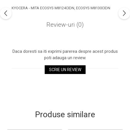
industria imprimării
KYOCERA - MITA ECOSYS M8124CIDN, ECOSYS M8130CIDN
Tot ce trebuie să cunoști
despre controversa privind
Review-uri
(0)
imprimarea armelor de foc
Karst Stone Paper – hârtie
3D
ecologică făcută din piatră
Diferența dintre
Daca doresti sa iti exprimi parerea despre acest produs
imprimantele inkjet și laser.
poti adauga un review.
Ce să alegi?
TOP 5 cele mai rentabile
SCRIE UN REVIEW
imprimante moderne
Cum să-ți îmbunătățești
memoria? 7 Tehnici
mnemonice eficiente
Viitorul cărților – e-bookuri
bazate pe descoperiri
și cărți fizice – ce ne
științifice
promit tehnologiile
Produse similare
5 metode pentru a-ți
moderne?
începe diminețile într-un
mod productiv