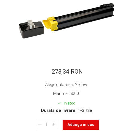
ajutorul unui printer 3D
Dezvoltarea pieții de
imprimante 3D folosite în
industria stomatologică
Evaluarea strategiei de
piață a imprimantelor 3D
până în 2026
Fericirea – starea care nu
poate fi amânată
Cum îți poți îngriji
imprimanta?
273,34 RON
Imprimarea 3d în România
Alege culoarea
:
Yellow
Reciclarea hârtiei – mituri
și adevăruri. Unde se
Marime
:
6000
reciclează hârtia în
Fotografi care ne
In stoc
România?
demonstrează că nu avem
Durata de livrare:
1-3 zile
nevoie de echipament
Care tip de imprimantă e
scump pentru a face
Adauga in cos
mai bun: imprimantele cu
fotografii bune