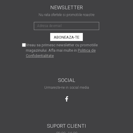
matriceale?
NEWSLETTER
3 sfaturi care te vor ajuta
Nu rata ofertele si promotiile noastre
să moderezi consumul de
tuș din cartușele
Vrei să știi cum se reumple
imprimantei
un cartuș? Iată câteva
explicații care-ți vor prinde
O recapitulare necesară: 5
Vreau sa primesc newsletter cu promotiile
bine
magazinului. Afla mai multe in
Politica de
avantaje clare ale
Confidentialitate
imprimantelor de tip inkjet
Întreținerea corectă a
imprimantelor
multifuncționale
Tipuri de imprimante. Ce
SOCIAL
alegi – inkjet sau laser?
Urmareste-ne in social media
4 aplicații care te vor ajuta
să devii mai organizat
Curiozități despre
imprimante
SUPORT CLIENTI
Semne că imprimanta ta