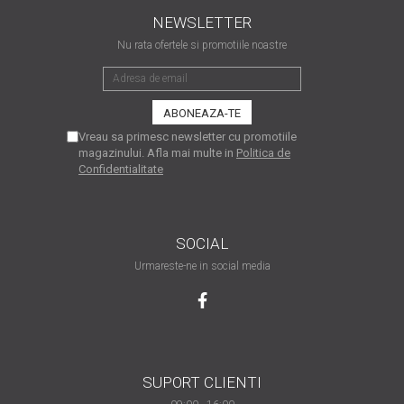
matriceale?
NEWSLETTER
3 sfaturi care te vor ajuta
Nu rata ofertele si promotiile noastre
să moderezi consumul de
tuș din cartușele
Vrei să știi cum se reumple
imprimantei
un cartuș? Iată câteva
explicații care-ți vor prinde
O recapitulare necesară: 5
Vreau sa primesc newsletter cu promotiile
bine
magazinului. Afla mai multe in
Politica de
avantaje clare ale
Confidentialitate
imprimantelor de tip inkjet
Întreținerea corectă a
imprimantelor
multifuncționale
Tipuri de imprimante. Ce
SOCIAL
alegi – inkjet sau laser?
Urmareste-ne in social media
4 aplicații care te vor ajuta
să devii mai organizat
Curiozități despre
imprimante
SUPORT CLIENTI
Semne că imprimanta ta