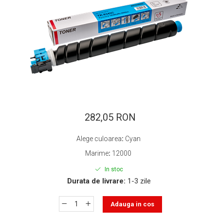
ajutorul unui printer 3D
Dezvoltarea pieții de
imprimante 3D folosite în
industria stomatologică
Evaluarea strategiei de
piață a imprimantelor 3D
până în 2026
Fericirea – starea care nu
poate fi amânată
Cum îți poți îngriji
imprimanta?
282,05 RON
Imprimarea 3d în România
Alege culoarea
:
Cyan
Reciclarea hârtiei – mituri
și adevăruri. Unde se
Marime
:
12000
reciclează hârtia în
Fotografi care ne
In stoc
România?
demonstrează că nu avem
Durata de livrare:
1-3 zile
nevoie de echipament
Care tip de imprimantă e
scump pentru a face
Adauga in cos
mai bun: imprimantele cu
fotografii bune