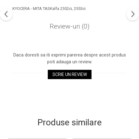
industria imprimării
KYOCERA - MITA TASKalfa 2552ci, 2553ci
Tot ce trebuie să cunoști
despre controversa privind
Review-uri
(0)
imprimarea armelor de foc
Karst Stone Paper – hârtie
3D
ecologică făcută din piatră
Diferența dintre
Daca doresti sa iti exprimi parerea despre acest produs
imprimantele inkjet și laser.
poti adauga un review.
Ce să alegi?
TOP 5 cele mai rentabile
SCRIE UN REVIEW
imprimante moderne
Cum să-ți îmbunătățești
memoria? 7 Tehnici
mnemonice eficiente
Viitorul cărților – e-bookuri
bazate pe descoperiri
și cărți fizice – ce ne
științifice
promit tehnologiile
Produse similare
5 metode pentru a-ți
moderne?
începe diminețile într-un
mod productiv