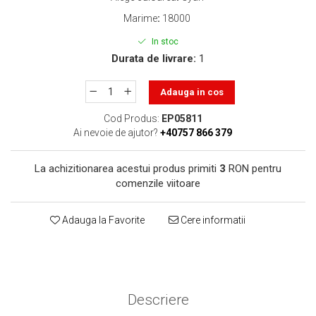
toner sau cele cu rezervor?
Care tip de cartuşe e mai
Marime
:
18000
bun: OEM sau cele
In stoc
compatibile?
Expediții fotografice – 5
Durata de livrare:
1
locuri secrete din România
unde să mergi pentru a
Adauga in cos
Cum să-ți ordonezi eficient
face fotografii
documentele necesare din
Cod Produs:
EP05811
casă?
Ai nevoie de ajutor?
+40757 866 379
De ce să nu renunți
niciodată la scrisul de
La achizitionarea acestui produs primiti
3
RON pentru
mână?
Top 5 cele mai misterioase
comenzile viitoare
fotografii din istorie
Tehnica de birou și
Adauga la Favorite
Cere informatii
efectele pe care le are
asupra sănătății. Cum
PC-ul, laptopul,
reduci riscurile?
imprimantele – ce să faci
ca să le prelungești viața?
Descriere
5 Trenduri principale în