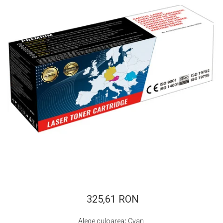
ajutorul unui printer 3D
Dezvoltarea pieții de
imprimante 3D folosite în
industria stomatologică
Evaluarea strategiei de
piață a imprimantelor 3D
până în 2026
Fericirea – starea care nu
poate fi amânată
Cum îți poți îngriji
imprimanta?
Imprimarea 3d în România
Reciclarea hârtiei – mituri
și adevăruri. Unde se
reciclează hârtia în
Fotografi care ne
România?
demonstrează că nu avem
nevoie de echipament
325,61 RON
Care tip de imprimantă e
scump pentru a face
mai bun: imprimantele cu
fotografii bune
Alege culoarea
:
Cyan