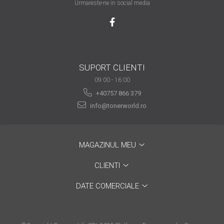
Urmareste-ne in social media
are nevoie de ajutor
Fă o alegere corectă
pentru durabilitatea
funcționării unei
Cum să redai culoare
imprimante
SUPORT CLIENTI
clipelor din viața ta?
09:00 - 16:00
Comerț electronic –
+40757 866 379
avantaje
info@tonerworld.ro
Ai nevoie de o imprimantă?
Fii atent la câteva detalii
înainte de a achiziționa una
Fii în pas cu noile tehnologii
MAGAZINUL MEU
pentru confortul de zi cu zi
CLIENTI
Transformăm strigătul
DATE COMERCIALE
disperării S.O.S. în S.O.N.
Top 5 cele mai necesare
gadgeturi pentru a ușura