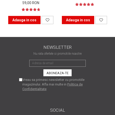
59,00 RON
matriceale?
3 sfaturi care te vor ajuta
să moderezi consumul de
tuș din cartușele
Adauga in cos
Adauga in cos
Vrei să știi cum se reumple
imprimantei
un cartuș? Iată câteva
explicații care-ți vor prinde
O recapitulare necesară: 5
bine
avantaje clare ale
NEWSLETTER
imprimantelor de tip inkjet
Întreținerea corectă a
Nu rata ofertele si promotiile noastre
imprimantelor
multifuncționale
Tipuri de imprimante. Ce
alegi – inkjet sau laser?
Vreau sa primesc newsletter cu promotiile
4 aplicații care te vor ajuta
magazinului. Afla mai multe in
Politica de
Confidentialitate
să devii mai organizat
Curiozități despre
imprimante
SOCIAL
Semne că imprimanta ta