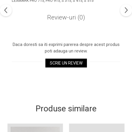
LEXMARK PRO 715, PRO 915, S 315, S 415, S 515
industria imprimării
Tot ce trebuie să cunoști
Review-uri
(0)
despre controversa privind
imprimarea armelor de foc
Karst Stone Paper – hârtie
3D
ecologică făcută din piatră
Daca doresti sa iti exprimi parerea despre acest produs
Diferența dintre
poti adauga un review.
imprimantele inkjet și laser.
Ce să alegi?
SCRIE UN REVIEW
TOP 5 cele mai rentabile
imprimante moderne
Cum să-ți îmbunătățești
memoria? 7 Tehnici
mnemonice eficiente
Viitorul cărților – e-bookuri
bazate pe descoperiri
și cărți fizice – ce ne
Produse similare
științifice
promit tehnologiile
5 metode pentru a-ți
moderne?
începe diminețile într-un
mod productiv