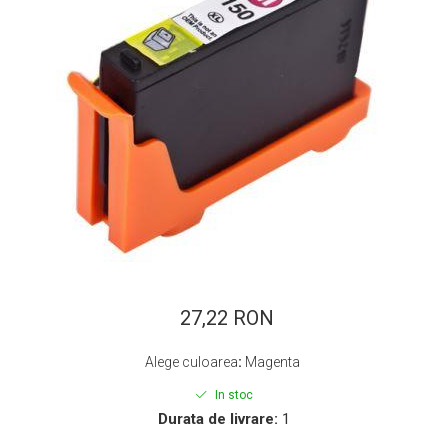
ajutorul unui printer 3D
Dezvoltarea pieții de
imprimante 3D folosite în
industria stomatologică
Evaluarea strategiei de
piață a imprimantelor 3D
până în 2026
Fericirea – starea care nu
poate fi amânată
Cum îți poți îngriji
imprimanta?
Imprimarea 3d în România
Reciclarea hârtiei – mituri
și adevăruri. Unde se
27,22 RON
reciclează hârtia în
Fotografi care ne
România?
Alege culoarea
:
Magenta
demonstrează că nu avem
nevoie de echipament
In stoc
Care tip de imprimantă e
scump pentru a face
Durata de livrare:
1
mai bun: imprimantele cu
fotografii bune